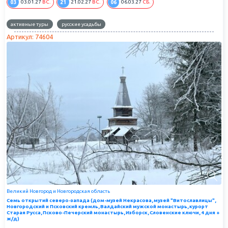
03
21
06
03.01.27
ВС.
21.02.27
ВС.
06.03.27
СБ.
активные туры
русские усадьбы
Артикул: 74604
Великий Новгород и Новгородская область
Семь открытий северо-запада (дом-музей Некрасова, музей "Витославлицы",
Новгородский и Псковский кремль, Валдайский мужской монастырь, курорт
Старая Русса, Псково-Печерский монастырь, Изборск, Словенские ключи, 4 дня +
ж/д)