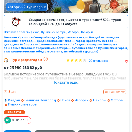
Авторский тур Magput
Скидки не кончаются, а места в турах тают! 500+ туров
со скидкой 10% до 31 августа
Псковская область (Псков, Пушкинские горы, Изборск, Печоры)
Великие Крепости Северо-Запада (хрустальное озеро Валдай — господин
Великий Новгород — средневековый Псков — город-крепость Остров —
цитадель Изборска — Словенские ключи и Лебединое озеро — Печоры и
пещерный Псково-Печерский монастырь — путешествие по Пушкинским Горам,
с гастрономическим обедом Онегина, автобусный тур, 3 дня)
Тур с радиогидом
20 отзывов
от
25980
23382
руб
Большое историческое путешествие в Северо-Западную Русь! Вы
побываете там, где княжили братья Рюрики, погуляете там, где гулял
Показать еще...
Садко купец-богатый гость и гудел вечевой колокол в Великом
Новгороде и проведете целый день в гостях у Пушкина в
Пушкиногорье. Нас очарует мощь непобедимых и живописных русских
3 дня
В ПРОГРАММУ
цитаделей – Псковского Крома и Изборской крепости, красота
легендарных Словенских ключей и лебединого озера с семьями
Валдай
Великий Новгород
Псков
Изборск
Печоры
Остров
дивных лебедей и роскошными панорамами природной жемчужины -
Пушкинские горы
Изборско-Мальской долины. Посетим заповедное Михайловское, где
Пушкин встретит Анну Керн и посвятит ей бессмертные строки "Я
Все даты
помню чудное мновенье...", окунемся в красоту усадебной жизни
Пушкинских гор с гастрономическим обедом Онегина, отведаем
03
03.01.27
ВС.
блюда гурманов начала XIX века. Заедем в необыкновенные Печоры,
где смешались архитектурные традиции Эстонии и России, и ждет
святое чудо пещерной обители Псково-Печерского монастыря. В