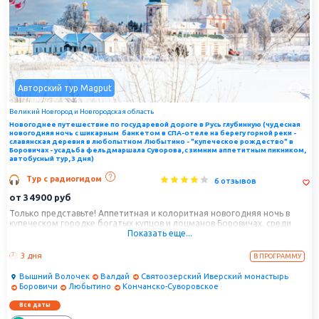
Авторский тур Magput
Великий Новгород и Новгородская область
Новогоднее путешествие по государевой дороге в Русь глубинную (чудесная
новогодняя ночь с шикарным банкетом в СПА-отеле на берегу горной реки -
славянская деревня в любопытном Любытино - "купеческое рождество" в
Боровичах - усадьба фельдмаршала Суворова, с зимним аппетитным пикником,
автобусный тур, 3 дня)
Тур с радиогидом
6 отзывов
от
34900
руб
Только представьте! Аппетитная и колоритная новогодняя ночь в
купеческом городке богатых купцов и лоцманов Боровичах, среди
Показать еще...
белоснежной вотчины Морозко — мохнатые, в шапках снега, лапы
спящих елей-великанов, искрящийся бриллиантами чистейший снег,
вкусный прозрачный воздух! Промчимся с бубенцами по хрустальному
3 дня
В ПРОГРАММУ
озерному царству, укутанной снежком Тверской Венеции и
Валдайскому национальному парку, поищем бронзовых волчков в
Вышний Волочек
Валдай
Святоозерский Иверский монастырь
Вышнем Волочке и насладимся пейзажами и святостью Иверского
Боровичи
Любытино
Кончанско-Суворовское
островного монастыря на Валдае. 1 января нас ждет путешествие по
сказочной таежной стране, которую называют Новгородской
Все даты
Швейцарией, веселый пикник с аппетитным шашлычком, пирогами и