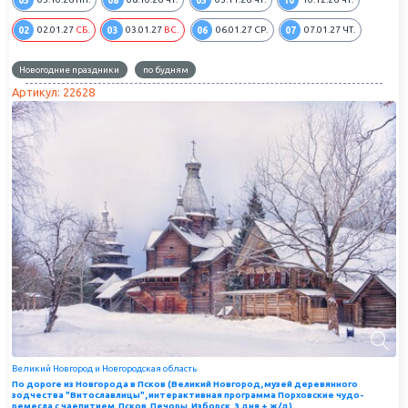
02
03
06
07
02.01.27
СБ.
03.01.27
ВС.
06.01.27
СР.
07.01.27
ЧТ.
Новогодние праздники
по будням
Артикул: 22628
Великий Новгород и Новгородская область
По дороге из Новгорода в Псков (Великий Новгород, музей деревянного
зодчества "Витославлицы", интерактивная программа Порховские чудо-
ремесла с чаепитием, Псков, Печоры, Изборск, 3 дня + ж/д)