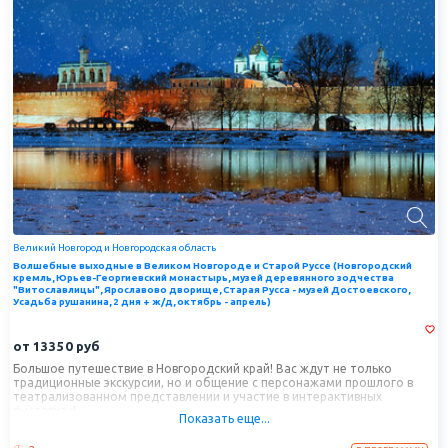
Великий Новгород и Новгородская область
Волшебные выходные в Великом Новгороде и Старой Руссе (Новгородский
кремль, Юрьев-Георгиевский монастырь, музей деревянного зодчества
"Витославлицы", Ярославово дворище, Старая Русса - музей Достоевского,
Усадьба рушанина, 2 дня + ж/д, октябрь - апрель)
от
13350
руб
Большое путешествие в Новгородский край! Вас ждут не только
традиционные экскурсии, но и общение с персонажами прошлого в
театрализованном представлении и участие в интерактивных
выставках!
Показать еще...
Погрузитесь в древний быт славян, осмотрите самые живописные
места с лучших смотровых площадок, узнайте, как на Руси добывали