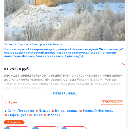
Великий Новгород и Новгородская область
Шесть открытий северо-запада (дом-музей Некрасова, музей "Витославлицы",
Новгородский и Псковский кремль, курорт Старая Русса, Псково-Печерский
монастырь, Изборск, Словенские ключи, 4 дня + ж/д)
от
29250
руб
Вас ждет увлекательное путешествие по историческим и культурным
достопримечательностям Северо-Запада России. В этом туре вы
посетите несколько уникальных городов, каждый из которых хранит
свои тайны и легенды.
Показать еще...
Программа тура охватывает несколько уникальных городов, каждый
из которых имеет свою историю, архитектуру и культурные традиции.
4 дня
В ПРОГРАММУ
Санкт-Петербург
Чудово
Витославлицы
Великий Новгород
Старая Русса
Псков
Изборск
Все даты