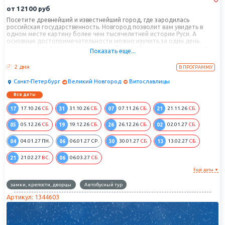
от
12100
руб
Посетите древнейший и известнейший город, где зародилась
российская государственность. Новгород позволит вам увидеть в
одном месте картину более чем тысячелетней истории Руси. А
основные достопримечательности можно изучить за один день.
Настоящий подарок для тех, кто любит необычные музеи и музыку.
Показать еще...
Провинциальный дух, настоящая история, отсутствие суеты - все это в
одном туре.
2 дня
В ПРОГРАММУ
Санкт-Петербург
Великий Новгород
Витославлицы
Все даты
17
31
07
21
17.10.26
СБ.
31.10.26
СБ.
07.11.26
СБ.
21.11.26
СБ.
05
19
26
02
05.12.26
СБ.
19.12.26
СБ.
26.12.26
СБ.
02.01.27
СБ.
04
06
30
13
04.01.27
ПН.
06.01.27
СР.
30.01.27
СБ.
13.02.27
СБ.
21
06
21.02.27
ВС.
06.03.27
СБ.
Ещё даты ▼
замки, крепости, дворцы
Автобусный тур
Артикул: 1344603