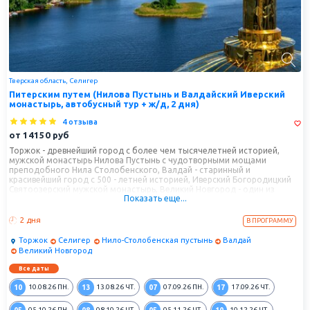
Тверская область, Селигер
Питерским путем (Нилова Пустынь и Валдайский Иверский
монастырь, автобусный тур + ж/д, 2 дня)
4 отзыва
от
14150
руб
Торжок - древнейший город с более чем тысячелетней историей,
мужской монастырь Нилова Пустынь с чудотворными мощами
преподобного Нила Столобенского, Валдай - старинный и
красивейший город с 500 - летней историей, Иверский Богородицкий
Святоозерский мужской монастырь, Великий Новгород - один из
Показать еще...
старейших городов России - все это и многое другое всего за два дня
путешествия по Питерскому тракту.
2 дня
В ПРОГРАММУ
Торжок
Селигер
Нило-Столобенская пустынь
Валдай
Великий Новгород
Все даты
10
13
07
17
10.08.26
ПН.
13.08.26
ЧТ.
07.09.26
ПН.
17.09.26
ЧТ.
05
08
05
10
05.10.26
ПН.
08.10.26
ЧТ.
05.11.26
ЧТ.
10.12.26
ЧТ.