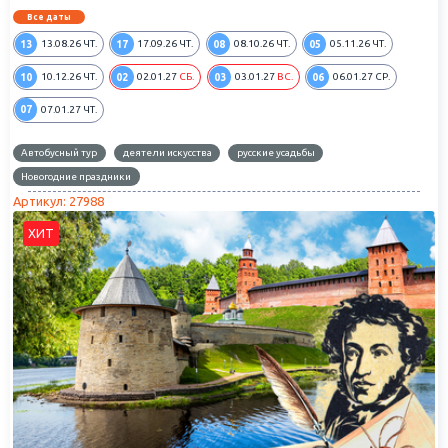
Все даты
13
17
08
05
13.08.26
ЧТ.
17.09.26
ЧТ.
08.10.26
ЧТ.
05.11.26
ЧТ.
10
02
03
06
10.12.26
ЧТ.
02.01.27
СБ.
03.01.27
ВС.
06.01.27
СР.
07
07.01.27
ЧТ.
Автобусный тур
деятели искусства
русские усадьбы
Новогодние праздники
Артикул: 27988
ХИТ