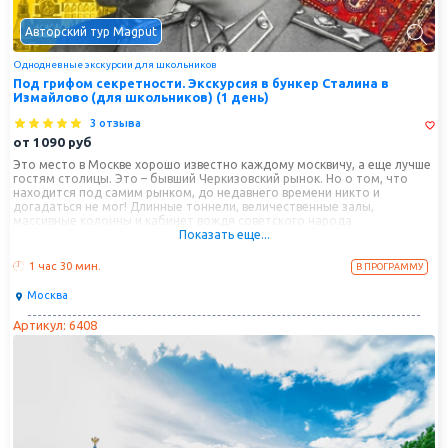
Авторский тур Magput
Однодневные экскурсии для школьников
Под грифом секретности. Экскурсия в бункер Сталина в
Измайлово (для школьников) (1 день)
3 отзыва
от
1090
руб
Это место в Москве хорошо известно каждому москвичу, а еще лучше
гостям столицы. Это – бывший Черкизовский рынок. Но о том, что
находится под самим рынком, до недавнего времени никто и
догадаться не мог! Длинные тоннели, величественные залы,
массивные колонны и кабинет вождя советского народа.
Показать еще...
Замаскированный сначала стадионом, а затем гигантским вещевым
рынком, Бункер Сталина в Измайлово оставался для всех тайной
вплоть до 1996 года. Когда же гриф секретности с объекта был снят,
1 час
30 мин.
В ПРОГРАММУ
то историки столкнулись с массой вопросов, ответы на которые
попытаемся найти и мы с вами.
Москва
Артикул: 6408