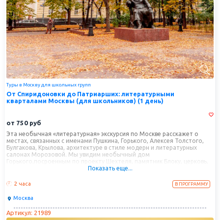
Туры в Москву для школьных групп
От Спиридоновки до Патриарших: литературными
кварталами Москвы (для школьников) (1 день)
от
750
руб
Эта необычная «литературная» экскурсия по Москве расскажет о
местах, связанных с именами Пушкина, Горького, Алексея Толстого,
Булгакова, Крылова, архитектуре в стиле модерн и литературных
салонах Морозовой. Мы увидим необычный дом
Горького,посроенным по проекту Шехтеля, памятник Блоку, церковь,
Показать еще...
где венчались Пушкин и Гончарова, и многое другое, так или иначе
связанное с великими писателями и поэтами.
2 часа
В ПРОГРАММУ
Москва
Артикул: 21989