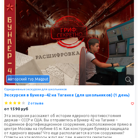
Авторский тур Magput
Однодневные экскурсии для школьников
Экскурсия в Бункер-42 на Таганке (для школьников) (1 день)
2 отзыва
от
1590
руб
Эта экскурсия расскажет об истории ядерного противостояния
держав – СССР и США. Вы отправитесь в Бункер-42 на Таганке –
подземное фортификационное сооружение, расположенное прямо в
центре Москвы на глубине 65 м. Как конструкция бункера защищала
от ядерного взрыва? Что еще располагается в этом сооружении?
Ответы на эти вопросы ждут вас там, в некогда секретном