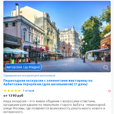
Авторский тур Magput
Однодневные экскурсии для школьников
Пешеходная экскурсия с элементами викторины по
Арбатским переулкам (для школьников) (1 день)
1 отзыв
от
1390
руб
Наша экскурсия – это живое общение с вопросами-ответами,
загадками-разгадками по переулкам старого Арбата - пешеходной
улице Москвы, где появляется возможность узнать много нового и
интересного.