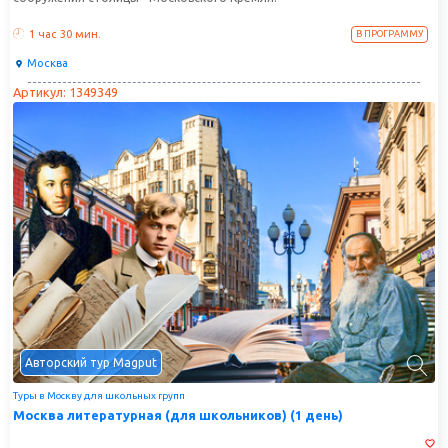
1 час
30 мин.
В ПРОГРАММУ
Москва
Артикул: 1349349
Авторский тур Magput
Туры в Москву для школьных групп
Москва литературная (для школьников) (1 день)