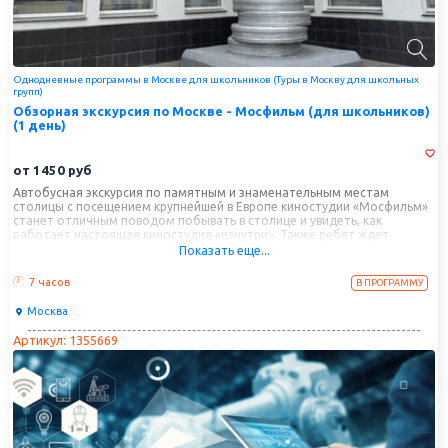
Однодневные программы в Москве для школьников (Туры в Москву для школьных
групп)
Обзорная экскурсия по Москве - Мосфильм (для школьников)
(1 день)
от
1450
руб
Автобусная экскурсия по памятным и знаменательным местам
столицы с посещением крупнейшей в Европе киностудии «Мосфильм»
станет отличным поводом побывать в столице и увидеть, как
работает настоящая киностудия «изнутри». Также ребят ждет
увлекательная прогулка от Воробьевых год до Красной площади,
Показать еще...
которая позволит познакомиться с Москвой поближе и убедться, что
этот город стал столицей неспроста!
7 часов
В ПРОГРАММУ
Москва
Артикул: 1355669