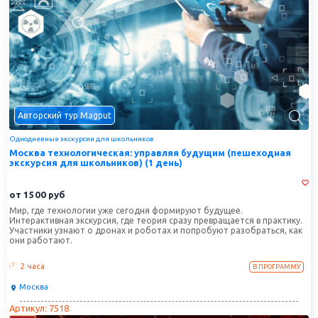
Авторский тур Magput
Однодневные экскурсии для школьников
Москва технологическая: управляя будущим (пешеходная
экскурсия для школьников) (1 день)
от
1500
руб
Мир, где технологии уже сегодня формируют будущее.
Интерактивная экскурсия, где теория сразу превращается в практику.
Участники узнают о дронах и роботах и попробуют разобраться, как
они работают.
2 часа
В ПРОГРАММУ
Москва
Артикул: 7518