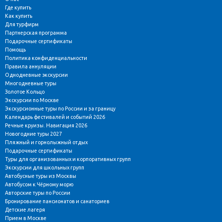
Где купить
Как купить
Для турфирм
Партнерская программа
Подарочные сертификаты
Помощь
Политика конфиденциальности
Правила аннуляции
Однодневные экскурсии
Многодневные туры
Золотое Кольцо
Экскурсии по Москве
Экскурсионные туры по России и за границу
Календарь фестивалей и событий 2026
Речные круизы. Навигация 2026
Новогодние туры 2027
Пляжный и горнолыжный отдых
Подарочные сертификаты
Туры для организованных и корпоративных групп
Экскурсии для школьных групп
Автобусные туры из Москвы
Автобусом к Чёрному морю
Авторские туры по России
Бронирование пансионатов и санаториев
Детские лагеря
Прием в Москве