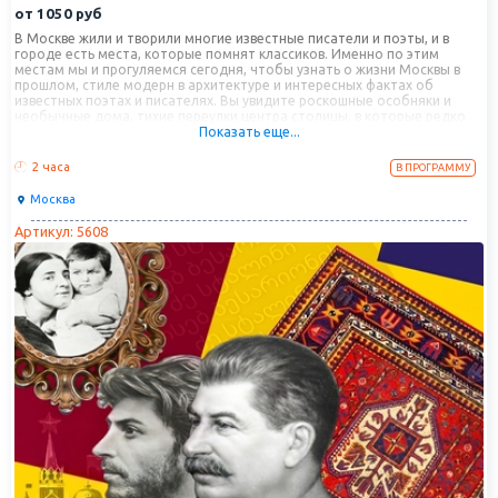
от
1050
руб
В Москве жили и творили многие известные писатели и поэты, и в
городе есть места, которые помнят классиков. Именно по этим
местам мы и прогуляемся сегодня, чтобы узнать о жизни Москвы в
прошлом, стиле модерн в архитектуре и интересных фактах об
известных поэтах и писателях. Вы увидите роскошные особняки и
необычные дома, тихие переулки центра столицы, в которые редко
Показать еще...
заглядывают туристы, узнаете, где жили и творили классики нашей
литературы.
2 часа
В ПРОГРАММУ
Москва
Артикул: 5608