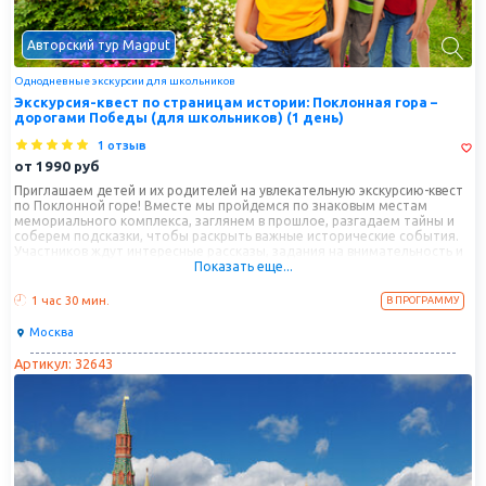
Авторский тур Magput
Однодневные экскурсии для школьников
Экскурсия-квест по страницам истории: Поклонная гора –
дорогами Победы (для школьников) (1 день)
1 отзыв
от
1990
руб
Приглашаем детей и их родителей на увлекательную экскурсию-квест
по Поклонной горе! Вместе мы пройдемся по знаковым местам
мемориального комплекса, заглянем в прошлое, разгадаем тайны и
соберем подсказки, чтобы раскрыть важные исторические события.
Участников ждут интересные рассказы, задания на внимательность и
Показать еще...
настоящие открытия. Эта прогулка превратит изучение истории в
захватывающее приключение!
1 час
30 мин.
В ПРОГРАММУ
Москва
Артикул: 32643