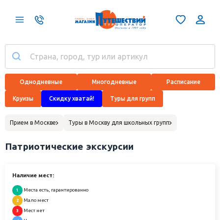
Однодневные
Многодневные
Расписание
Круизы
Скидку хватай!
Туры для групп
Прием в Москве
Туры в Москву для школьных групп
Патриотические экскурсии
Наличие мест:
Места есть, гарантированно
1
Мало мест
2
Мест нет
3