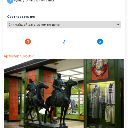
Нужно уточнить наличие мест
4
Сортировать по:
1
2
>
Артикул: 1346867