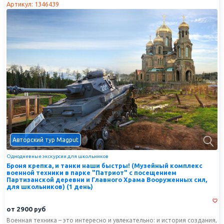
Артикул: 1346439
Авторский тур Magput
Однодневные экскурсии для школьников
Броня крепка, и танки наши быстры! (Музейный комплекс
военной техники в парке "Патриот" с посещением
Партизанской деревни и Главного Храма Вооруженных сил,
для школьников) (1 день)
от
2900
руб
Военная техника – это интересно и увлекательно: и история создания,