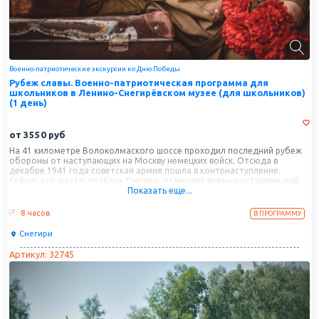
Военно-патриотические экскурсии ко Дню Победы
Рубеж славы. Военно-патриотическая программа для
школьников в Ленино-Снегирёвском музее (для школьников)
(1 день)
от
3550
руб
На 41 километре Волоколмаского шоссе проходил последний рубеж
обороны от наступающих на Москву немецких войск. Отсюда в
декабре 1941 года советская армия пошла в контрнаступление.
Сейчас это место, посёлок Снегири, отмечает военно-исторический
Показать еще...
музей с большой площадкой военной техники и мемориальным
комплексом. Приглашаем вас посетить этот увлекательный музей.
8 часов
В ПРОГРАММУ
Снегири
Артикул: 32745