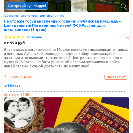
Авторский тур Magput
Однодневные экскурсии для школьников
На страже государственных границ (Лубянская площадь -
Центральный Пограничный музей ФСБ России, для
школьников) (1 день)
2 отзыва
от
950
руб
Эта пешеходная экскурсия по Москве расскажет школьникам о тайнах
и легендах Лубянской площади, раскроет тайну происхождения ее
названия и познакомит с экспозицией Центрального пограничного
музея ФСБ России. Ребята узнают об истории пограничных войск
нашей страны с самой древности до наших дней.
2 часа
30 мин.
В ПРОГРАММУ
Москва
Артикул: 5608