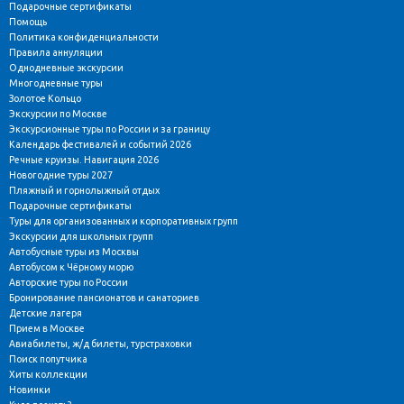
Подарочные сертификаты
Помощь
Политика конфиденциальности
Правила аннуляции
Однодневные экскурсии
Многодневные туры
Золотое Кольцо
Экскурсии по Москве
Экскурсионные туры по России и за границу
Календарь фестивалей и событий 2026
Речные круизы. Навигация 2026
Новогодние туры 2027
Пляжный и горнолыжный отдых
Подарочные сертификаты
Туры для организованных и корпоративных групп
Экскурсии для школьных групп
Автобусные туры из Москвы
Автобусом к Чёрному морю
Авторские туры по России
Бронирование пансионатов и санаториев
Детские лагеря
Прием в Москве
Авиабилеты, ж/д билеты, турстраховки
Поиск попутчика
Хиты коллекции
Новинки