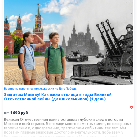
Военно-патриотические экскурсии ко Дню Победы
Защитим Москву! Как жила столица в годы Великой
Отечественной войны (для школьников) (1 день)
от
1690
руб
Великая Отечественная война оставила глубокий след в истории
Москвы и всей страны. В столице много памятных мест, посвященных
героическим и, одновременно, трагическим событиям тех лет. Мы
посетим главные знаковые достопримечательности, побываем у
Белорусского вокзала и у станции метро Маяковская, ставшей