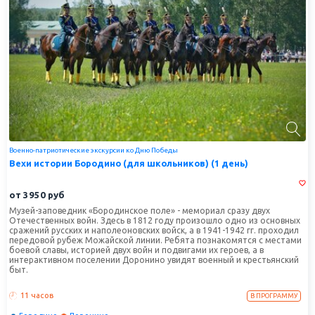
Военно-патриотические экскурсии ко Дню Победы
Вехи истории Бородино (для школьников) (1 день)
от
3950
руб
Музей-заповедник «Бородинское поле» - мемориал сразу двух
Отечественных войн. Здесь в 1812 году произошло одно из основных
сражений русских и наполеоновских войск, а в 1941-1942 гг. проходил
передовой рубеж Можайской линии. Ребята познакомятся с местами
боевой славы, историей двух войн и подвигами их героев, а в
интерактивном поселении Доронино увидят военный и крестьянский
быт.
11 часов
В ПРОГРАММУ