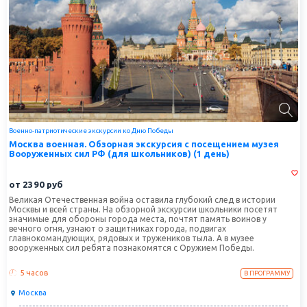
Военно-патриотические экскурсии ко Дню Победы
Москва военная. Обзорная экскурсия с посещением музея
Вооруженных сил РФ (для школьников) (1 день)
от
2390
руб
Великая Отечественная война оставила глубокий след в истории
Москвы и всей страны. На обзорной экскурсии школьники посетят
значимые для обороны города места, почтят память воинов у
вечного огня, узнают о защитниках города, подвигах
главнокомандующих, рядовых и тружеников тыла. А в музее
вооруженных сил ребята познакомятся с Оружием Победы.
5 часов
В ПРОГРАММУ
Москва