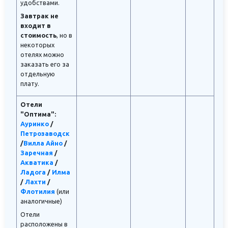
удобствами.
Завтрак не
входит в
стоимость
, но в
некоторых
отелях можно
заказать его за
отдельную
плату.
Отели
"Оптима":
Ауринко
/
Петрозаводск
/
Вилла Айно
/
Заречная
/
Акватика
/
Ладога
/
Илма
/
Лахти
/
Флотилия
(или
аналогичные)
Отели
расположены в