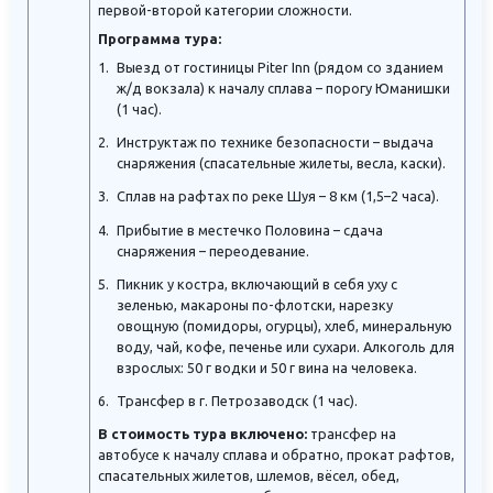
первой-второй категории сложности.
Программа тура:
Выезд от гостиницы Piter Inn (рядом со зданием
ж/д вокзала) к началу сплава – порогу Юманишки
(1 час).
Инструктаж по технике безопасности – выдача
снаряжения (спасательные жилеты, весла, каски).
Сплав на рафтах по реке Шуя – 8 км (1,5–2 часа).
Прибытие в местечко Половина – сдача
снаряжения – переодевание.
Пикник у костра, включающий в себя уху с
зеленью, макароны по-флотски, нарезку
овощную (помидоры, огурцы), хлеб, минеральную
воду, чай, кофе, печенье или сухари. Алкоголь для
взрослых: 50 г водки и 50 г вина на человека.
Трансфер в г. Петрозаводск (1 час).
В стоимость тура включено:
трансфер на
автобусе к началу сплава и обратно, прокат рафтов,
спасательных жилетов, шлемов, вёсел, обед,