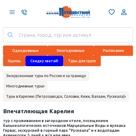
Однодневные
Многодневные
Расписание
Круизы
Скидку хватай!
Туры для групп
Экскурсионные туры по России и за границу
Многодневные туры
Туры в Карелию (Петрозаводск, Соловки, Кижи, Валаам, Рускеала)
Впечатляющая Карелия
тур с проживанием в загородном отеле, посещением
бальнеологических источников Марциальные Воды и вулкана
Гирвас, экскурсией в горный парк "Рускеала" и к водопадам
Ахвенкоски, 5 дней + ж/д или авиа