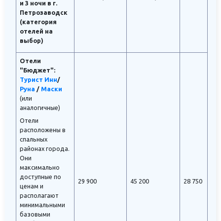
и 3 ночи в г.
Петрозаводск
(категория
отелей на
выбор)
Отели
"Бюджет":
Турист Инн
/
Руна
/
Маски
(или
аналогичные)
Отели
расположены в
спальных
районах города.
Они
максимально
доступные по
29 900
45 200
28 750
ценам и
располагают
минимальными
базовыми