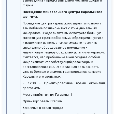
заповедника и представителями местной флоры и
фауны.
Посещение минерального центра карельского
шунгита.
Посещение центра карельского шунгита позволит
вам поближе познакомиться с этим уникальным
минералом. В ходе визита вы осмотрите большую
экспозицию с разнообразными образцами шунгита
и изделиями из него, а также сможете посетить
специально оборудованное помещение –
«шунгитовую пещеру», отделанную этим минералом.
Считается, что пребывание в ней создает особый
микроклимат, способствующий релаксации и
восстановлению сил. Это отличная возможность
узнать больше о знаменитом природном символе
Карелии и его свойствах.
~
17:30 – Ориентировочное время окончания
программы.
Место прибытия: пл. Гагарина, 1
Ориентир: отель Piter Inn
Заселение в отели города