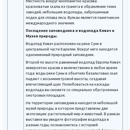
Местность вокруг инопланетно красива:
красноватые скалы из гранита в обрамлении тихих
заводей, небольшие водопады, заброшенные
лодки для сплава леса. Вулкан является памятником
международного значения.
Посещение заповедника и водопада Кивач и
Музея природы.
Водопад Кивач расположен на реке Суне в
центральной части Карелии. Вокруг него находится
одноименный природный заповедник.
Второй по высоте равнинный водопад Европы Кивач
невероятно красив и величественен в любое время
года: воды реки Суны в объятиях базальтовых скал
падают с восьмиметровой высоты, создавая
впечатляющий шум. Полюбоваться на каскады
водопада вы сможете со специально обустроенных
смотровых площадок.
На территории заповедника находится небольшой
музей природы, в котором представлены две
экспозиции: растительный мир и животный. В рамках
выставки вы увидите фотографии водопада в
разные годы, познакомитесь с историей