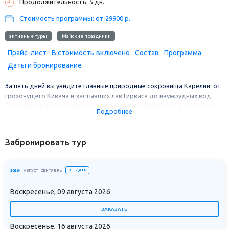
Продолжительность: 5 дн.
Стоимость программы: от 29900 р.
активные туры
Майские праздники
Прайс-лист
В стоимость включено
Состав
Программа
Даты и бронирование
За пять дней вы увидите главные природные сокровища Карелии: от
грохочущего Кивача и застывших лав Гирваса до изумрудных вод
Рускеала и кинематографичных водопадов Ахинкоски. А в середине
Подробнее
путешествия – двухдневная пауза в загородном отеле на берегу
Онежского озера: время, когда можно просто дышать лесом, никуда
не спешить или, наоборот, отправиться на сплав, квадроциклах или
Забронировать тур
прогулку с хаски. Тур, где насыщенные дни сменяются тишиной, а вы
сами решаете, каким будет ваш отдых.
ВСЕ ДАТЫ
2026>
АВГУСТ
СЕНТЯБРЬ
Воскресенье, 09 августа 2026
ЗАКАЗАТЬ
Воскресенье, 16 августа 2026