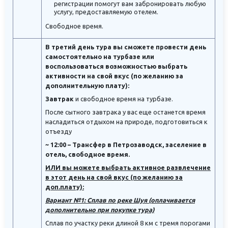
регистрации помогут вам забронировать любую
услугу, предоставляемую отелем.
Свободное время.
В третий день тура вы сможете провести день
самостоятельно на турбазе или
воспользоваться возможностью выбрать
активности на свой вкус (по желанию за
дополнительную плату):
Завтрак
и свободное время на турбазе.
После сытного завтрака у вас еще останется время
насладиться отдыхом на природе, подготовиться к
отъезду
~ 12:00 – Трансфер в Петрозаводск, заселение в
отель, свободное время.
ИЛИ вы можете выбрать активное развлечение
в этот день на свой вкус (по желанию за
доп.плату):
Вариант №1: Сплав по реке Шуя (оплачивается
дополнительно при покупке тура)
Сплав по участку реки длиной 8 км с тремя порогами