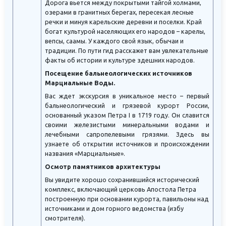
Дорога вьется между покрытыми тайгой холмами,
озерами в гранитных берегах, пересекая лесные
речки и минуя карельские деревни и поселки. Край
богат культурой населяющих его народов – карелы,
вепсы, саамы. У каждого свой язык, обычаи и
традиции. По пути гид расскажет вам увлекательные
факты об истории и культуре здешних народов.
Посещение бальнеологических источников
Марциальные Воды.
Вас ждет экскурсия в уникальное место – первый
бальнеологический и грязевой курорт России,
основанный указом Петра I в 1719 году. Он славится
своими железистыми минеральными водами и
лечебными сапропелевыми грязями. Здесь вы
узнаете об открытии источников и происхождении
названия «Марциальные».
Осмотр памятников архитектуры
Вы увидите хорошо сохранившийся исторический
комплекс, включающий церковь Апостола Петра
построенную при основании курорта, павильоны над
источниками и дом горного ведомства (избу
смотрителя).