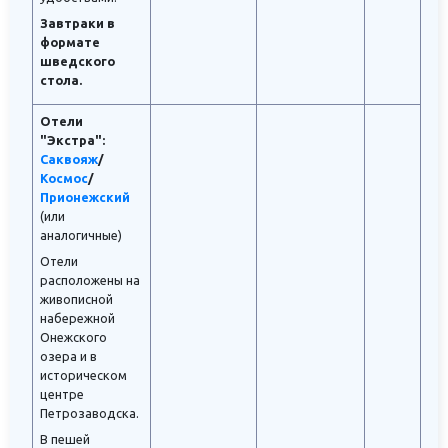
Завтраки в
формате
шведского
стола.
Отели
"Экстра":
Саквояж
/
Космос
/
Прионежский
(или
аналогичные)
Отели
расположены на
живописной
набережной
Онежского
озера и в
историческом
центре
Петрозаводска.
В пешей