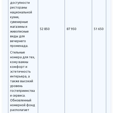
доступности
рестораны
национальной
кухни,
сувенирные
магазины и
52 850
87 950
51 650
живописные
виды для
вечернего
променада.
Стильные
номера для тех,
кому важны
комфорт и
эстетичность
интерьера, а
также высокий
уровень
гостеприимства
и сервиса.
Обновленный
номерной фонд
располагает