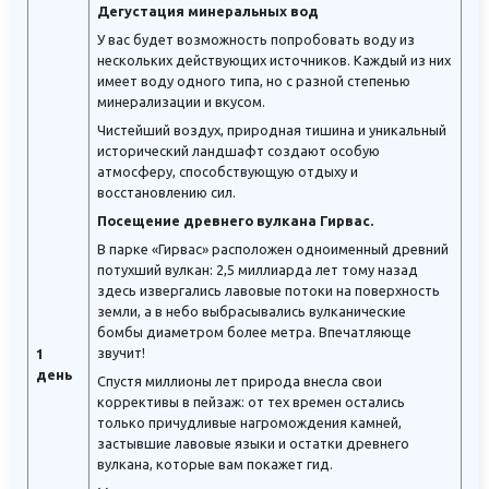
Дегустация минеральных вод
У вас будет возможность попробовать воду из
нескольких действующих источников. Каждый из них
имеет воду одного типа, но с разной степенью
минерализации и вкусом.
Чистейший воздух, природная тишина и уникальный
исторический ландшафт создают особую
атмосферу, способствующую отдыху и
восстановлению сил.
Посещение древнего вулкана Гирвас.
В парке «Гирвас» расположен одноименный древний
потухший вулкан: 2,5 миллиарда лет тому назад
здесь извергались лавовые потоки на поверхность
земли, а в небо выбрасывались вулканические
бомбы диаметром более метра. Впечатляюще
звучит!
1
день
Спустя миллионы лет природа внесла свои
коррективы в пейзаж: от тех времен остались
только причудливые нагромождения камней,
застывшие лавовые языки и остатки древнего
вулкана, которые вам покажет гид.