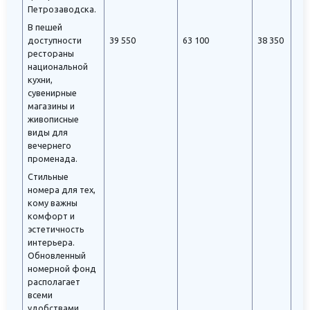
Петрозаводска.
В пешей
доступности
39 550
63 100
38 350
рестораны
национальной
кухни,
сувенирные
магазины и
живописные
виды для
вечернего
променада.
Стильные
номера для тех,
кому важны
комфорт и
эстетичность
интерьера.
Обновленный
номерной фонд
располагает
всеми
удобствами.