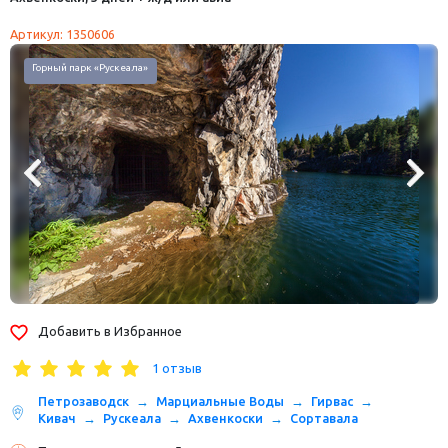
Артикул: 1350606
Горный парк «Рускеала»
Добавить в Избранное
1 отзыв
Петрозаводск
Марциальные Воды
Гирвас
Кивач
Рускеала
Ахвенкоски
Сортавала