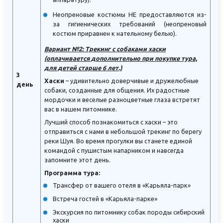
Неопреновые костюмы НЕ предоставляются из-
за гигиенических требований (неопреновый
костюм приравнен к нательному белью).
Вариант №2: Трекинг с собаками хаски
(оплачивается дополнительно при покупке тура,
для детей старше 6 лет.)
3
Хаски
– удивительно доверчивые и дружелюбные
день
собаки, созданные для общения. Их радостные
мордочки и веселые разноцветные глаза встретят
вас в нашем питомнике.
Лучший способ познакомиться с хаски – это
отправиться с нами в небольшой трекинг по берегу
реки Шуя. Во время прогулки вы станете единой
командой с пушистым напарником и навсегда
запомните этот день.
Программа тура:
Трансфер от вашего отеля в «Карьяла-парк»
Встреча гостей в «Карьяла-парке»
Экскурсия по питомнику собак породы сибирский
хаски