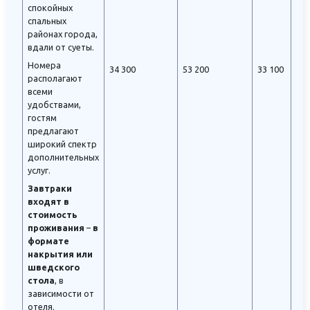
спокойных
спальных
районах города,
вдали от суеты.
Номера
34 300
53 200
33 100
располагают
всеми
удобствами,
гостям
предлагают
широкий спектр
дополнительных
услуг.
Завтраки
входят в
стоимость
проживания
–
в
формате
накрытия или
шведского
стола
, в
зависимости от
отеля.