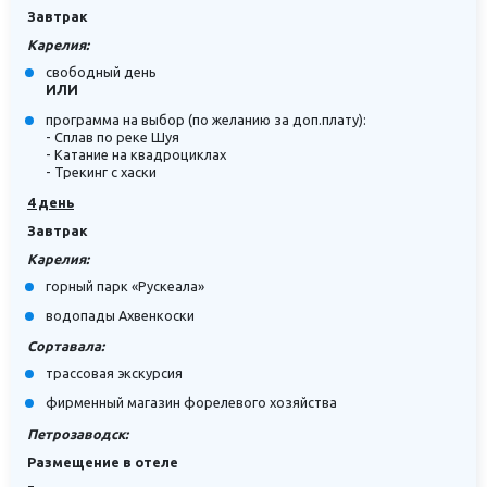
Завтрак
Карелия:
свободный день
ИЛИ
программа на выбор (по желанию за доп.плату):
- Сплав по реке Шуя
- Катание на квадроциклах
- Трекинг с хаски
4 день
Завтрак
Карелия:
горный парк «Рускеала»
водопады Ахвенкоски
Сортавала:
трассовая экскурсия
фирменный магазин форелевого хозяйства
Петрозаводск:
Размещение в отеле