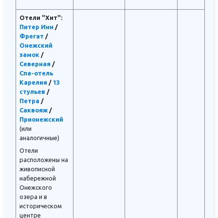
Отели "Хит":
Питер Инн
/
Фрегат
/
Онежский
замок
/
Северная
/
Спа-отель
Карелия
/
13
стульев
/
Петра
/
Саквояж
/
Прионежский
(или
аналогичные)
Отели
расположены на
живописной
набережной
Онежского
озера и в
историческом
центре