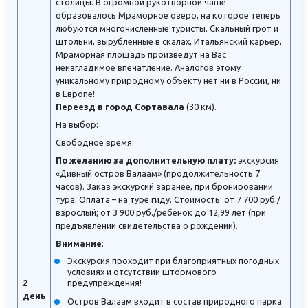
столицы. В огромной рукотворной чаше
образовалось Мраморное озеро, на которое теперь
любуются многочисленные туристы. Скальный грот и
штольни, вырубленные в скалах, Итальянский карьер,
Мраморная площадь произведут на Вас
неизгладимое впечатление. Аналогов этому
уникальному природному объекту нет ни в России, ни
в Европе!
Переезд в город Сортавала
(30 км).
На выбор:
Свободное время:
По желанию за дополнительную плату:
экскурсия
«Дивный остров Валаам» (продолжительность 7
часов). Заказ экскурсий заранее, при бронировании
тура. Оплата – на туре гиду. Стоимость: от 7 700 руб./
взрослый; от 3 900 руб./ребенок до 12,99 лет (при
предъявлении свидетельства о рождении).
Внимание
:
Экскурсия проходит при благоприятных погодных
условиях и отсутствии штормового
2
предупреждения!
день
Остров Валаам входит в состав природного парка