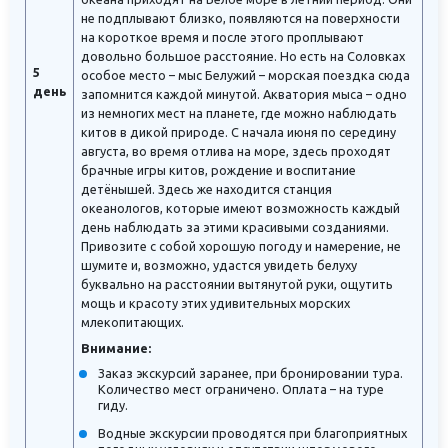
не подплывают близко, появляются на поверхности
на короткое время и после этого проплывают
довольно большое расстояние. Но есть на Соловках
5
особое место – мыс Белужий – морская поездка сюда
день
запомнится каждой минутой. Акватория мыса – одно
из немногих мест на планете, где можно наблюдать
китов в дикой природе. С начала июня по середину
августа, во время отлива на море, здесь проходят
брачные игры китов, рождение и воспитание
детёнышей. Здесь же находится станция
океанологов, которые имеют возможность каждый
день наблюдать за этими красивыми созданиями.
Привозите с собой хорошую погоду и намерение, не
шумите и, возможно, удастся увидеть белуху
буквально на расстоянии вытянутой руки, ощутить
мощь и красоту этих удивительных морских
млекопитающих.
Внимание:
Заказ экскурсий заранее, при бронировании тура.
Количество мест ограничено. Оплата – на туре
гиду.
Водные экскурсии проводятся при благоприятных