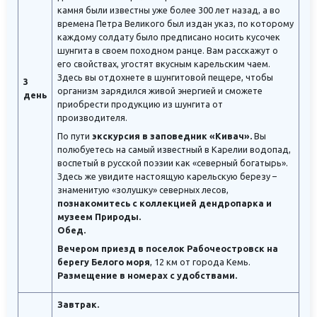
камня были известны уже более 300 лет назад, а во
времена Петра Великого был издан указ, по которому
каждому солдату было предписано носить кусочек
шунгита в своем походном ранце. Вам расскажут о
его свойствах, угостят вкусным карельским чаем.
Здесь вы отдохнете в шунгитовой пещере, чтобы
3
организм зарядился живой энергией и сможете
день
приобрести продукцию из шунгита от
производителя.
По пути
экскурсия в заповедник «Кивач».
Вы
полюбуетесь на самый известный в Карелии водопад,
воспетый в русской поэзии как «северный богатырь».
Здесь же увидите настоящую карельскую березу –
знаменитую «золушку» северных лесов,
познакомитесь с коллекцией дендропарка и
музеем Природы.
Обед.
Вечером приезд в поселок Рабочеостровск на
берегу Белого моря
, 12 км от города Кемь.
Размещение в номерах с удобствами.
Завтрак.