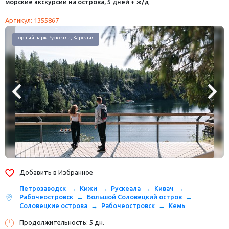
морские экскурсии на острова, 5 дней + ж/д
Артикул: 1355867
Горный парк Рускеала, Карелия
Добавить в Избранное
Петрозаводск
Кижи
Рускеала
Кивач
Рабочеостровск
Большой Соловецкий остров
Соловецкие острова
Рабочеостровск
Кемь
Продолжительность: 5 дн.