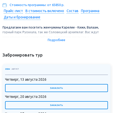
Стоимость программы: от 65850 р.
Прайс-лист
В стоимость включено
Состав
Программа
Даты и бронирование
Предлагаем вам посетить жемчужины Карелии - Кижи, Валаам,
горный парк Рускеала, так же Соловецкий архипелаг. Вас ждут
уникальные природные пейзажи, культурное наследие и
Подробнее
исторические достопримечательности. Вы успеете посетить на
метеоре остров Кижи в Онежском озере и остров Валаам в
Ладожском озере, увидеть красоты горного парка Рускеала.
Забронировать тур
Посетите Соловецкий монастырь, прогуляетесь к мысу Лабиринтов и
танцующим березкам. Побываете на морских экскурсиях, отведаете
местную кухню.
2026>
АВГУСТ
Четверг, 13 августа 2026
ЗАКАЗАТЬ
Четверг, 20 августа 2026
ЗАКАЗАТЬ