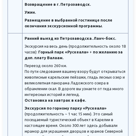
Возвращение в г. Петрозаводск.
Ужин.
Размещение в выбранной гостинице после
окончания экскурсионной программы
.
Ранний выезд из Петрозаводска. Ланч-бокс.
Экскурсия на весь день (продолжительность около 18
часов):
Горный парк «Рускеала»
+
по желанию за
доп. плату Валаам.
Переезд около 260 км.
По пути следования вашему взору будут открываться
живописные карельские пейзажи, гладь лесных озер и
великолепная панорама Ладожского озера в
обрамлении скал. В дороге вы узнаете от гида много
интересных историй и легенд.
Остановка на завтрак в кафе.
Экскурсия по горному парку «Рускеала»
(продолжительность ~ 1 час 15 мин). Это самый
посещаемый туристический объект в Карелии в
настоящее время. Около 300 лет здесь добывали
мрамор для украшения дворцов и храмов Северной