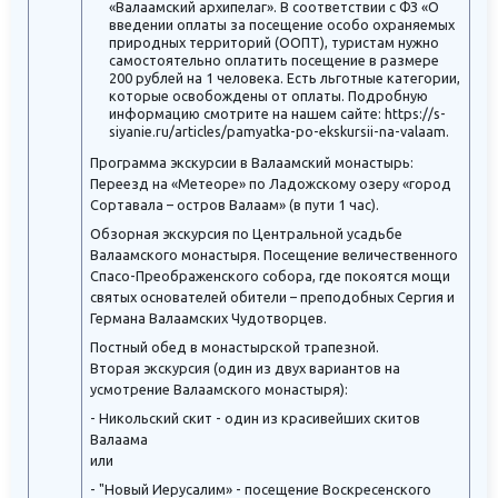
«Валаамский архипелаг». В соответствии с ФЗ «О
введении оплаты за посещение особо охраняемых
природных территорий (ООПТ), туристам нужно
самостоятельно оплатить посещение в размере
200 рублей на 1 человека. Есть льготные категории,
которые освобождены от оплаты. Подробную
информацию смотрите на нашем сайте: https://s-
siyanie.ru/articles/pamyatka-po-ekskursii-na-valaam.
Программа экскурсии в Валаамский монастырь:
Переезд на «Метеоре» по Ладожскому озеру «город
Сортавала – остров Валаам» (в пути 1 час).
Обзорная экскурсия по Центральной усадьбе
Валаамского монастыря. Посещение величественного
Спасо-Преображенского собора, где покоятся мощи
святых основателей обители – преподобных Сергия и
Германа Валаамских Чудотворцев.
Постный обед в монастырской трапезной.
Вторая экскурсия (один из двух вариантов на
усмотрение Валаамского монастыря):
- Никольский скит - один из красивейших скитов
Валаама
или
- "Новый Иерусалим» - посещение Воскресенского