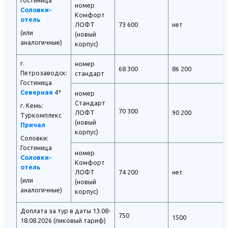
Гостиница
номер
Соловки-
Комфорт
отель
ЛОФТ
73 600
нет
(или
(новый
аналогичные)
корпус)
г.
номер
68 300
86 200
Петрозаводск:
стандарт
Гостиница
Северная
4*
номер
Стандарт
г. Кемь:
70 300
ЛОФТ
90 200
Туркомплекс
(новый
Причал
корпус)
Соловки:
Гостиница
номер
Соловки-
Комфорт
отель
ЛОФТ
74 200
нет
(или
(новый
аналогичные)
корпус)
Доплата за тур в даты 13.08-
750
1500
18.08.2026 (пиковый тариф)