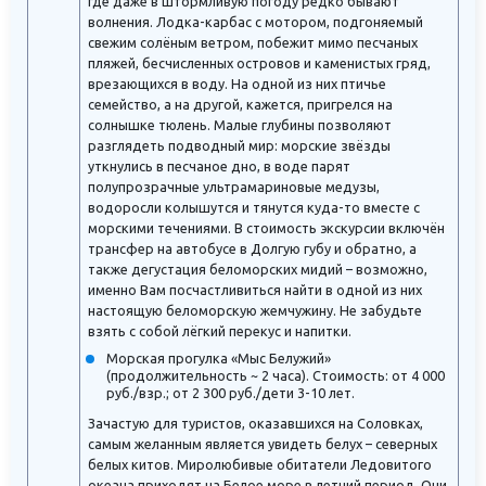
где даже в штормливую погоду редко бывают
волнения. Лодка-карбас с мотором, подгоняемый
свежим солёным ветром, побежит мимо песчаных
пляжей, бесчисленных островов и каменистых гряд,
врезающихся в воду. На одной из них птичье
семейство, а на другой, кажется, пригрелся на
солнышке тюлень. Малые глубины позволяют
разглядеть подводный мир: морские звёзды
уткнулись в песчаное дно, в воде парят
полупрозрачные ультрамариновые медузы,
водоросли колышутся и тянутся куда-то вместе с
морскими течениями. В стоимость экскурсии включён
трансфер на автобусе в Долгую губу и обратно, а
также дегустация беломорских мидий – возможно,
именно Вам посчастливиться найти в одной из них
настоящую беломорскую жемчужину. Не забудьте
взять с собой лёгкий перекус и напитки.
Морская прогулка «Мыс Белужий»
(продолжительность ~ 2 часа). Стоимость: от 4 000
руб./взр.; от 2 300 руб./дети 3-10 лет.
Зачастую для туристов, оказавшихся на Соловках,
самым желанным является увидеть белух – северных
белых китов. Миролюбивые обитатели Ледовитого
океана приходят на Белое море в летний период. Они