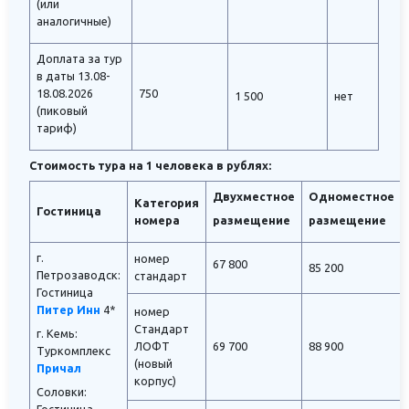
(или
аналогичные)
Доплата за тур
в даты 13.08-
18.08.2026
750
1 500
нет
(пиковый
тариф)
Стоимость тура на 1 человека в рублях:
Двухместное
Одноместное
Категория
Гостиница
номера
размещение
размещение
г.
номер
67 800
85 200
Петрозаводск:
стандарт
Гостиница
Питер Инн
4*
номер
Стандарт
г. Кемь:
ЛОФТ
69 700
88 900
Туркомплекс
(новый
Причал
корпус)
Соловки: