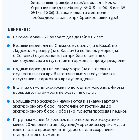
бесплатный трансфер на ж/д вокзал г. Кемь.
Утренние поезда в Москву: № 015 ~ в 06.19 или №
091 ~в 10.06). Заявка и оплата доп. ночи
необходима заранее при бронировании тура!
Внимание:
Рекомендованный возраст для детей: от 7 лет
Водные переезды по Онежскому озеру (на о.Кижи), по
Ладожскому озеру (на о.Валаам) и по Белому морю (на
о.Соловки) осуществляются при благоприятных
метеоусловиях и отсутствии штормового предупреждения.
Водные переезды по Белому морю (на о. Соловки)
осуществляются при благоприятных метеоусловиях и
отсутствии штормового предупреждения.
В случае отмены экскурсии по погодным условиям, фирма
возвращает стоимость не оказанных услуг.
Большинство экскурсий начинаются и заканчиваются у
экскурсионного бюро. Расстояние от гостиницы до
экскурсионного бюро и обратно туристы проходят пешком!
К группам менее 15 человек на пешеходные экскурсии и
менее 20 человек на автобусные/морские экскурсии музей
имеет право присоединять туристов для сохранения
стандартной стоимости.