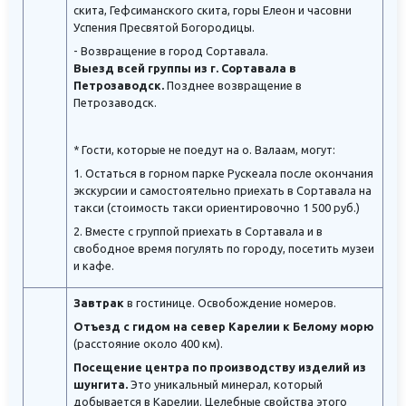
скита, Гефсиманского скита, горы Елеон и часовни
Успения Пресвятой Богородицы.
- Возвращение в город Сортавала.
Выезд всей группы из г. Сортавала в
Петрозаводск.
Позднее возвращение в
Петрозаводск.
* Гости, которые не поедут на о. Валаам, могут:
1. Остаться в горном парке Рускеала после окончания
экскурсии и самостоятельно приехать в Сортавала на
такси (стоимость такси ориентировочно 1 500 руб.)
2. Вместе с группой приехать в Сортавала и в
свободное время погулять по городу, посетить музеи
и кафе.
Завтрак
в гостинице. Освобождение номеров.
Отъезд с гидом на север Карелии к Белому морю
(расстояние около 400 км).
Посещение центра по производству изделий из
шунгита.
Это уникальный минерал, который
добывается в Карелии. Целебные свойства этого