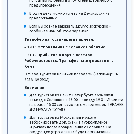
погодных условиях и отсутствии штормового
предупреждения.
В один день можно успеть на 2 экскурсии из
предложенных.
Если Вы хотите заказать другую экскурсию –
сообщите нам об этом заранее!
Трансфер из гостиницы на причал.
~ 19.30 Отправление с Соловков обратно.
~ 21.30 Прибытие в порт в поселок
Рабочеостровск. Трансфер на жд вокзал в г.
Кемь.
Отъезд туристов ночными поездами (например: №
225А, № 293А)
Внимание:
Для туристов из Санкт-Петербурга возможен
отъезд с Соловков в 16.00 к поезду № 011А! (места
на рейс в 16.00 согласуются с менеджером ЗАРАНЕЕ
ДО НАЧАЛА ТУРА!!!)
Для туристов из Москвы: вы можете
забронировать доп. сутки в туркомплексе
«Причал» после возвращения с Соловков. На
следующее утро для вас будет организован