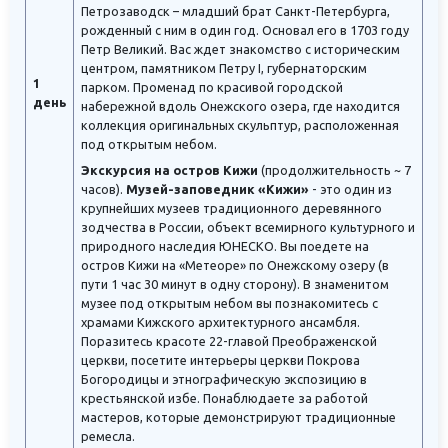
Петрозаводск – младший брат Санкт-Петербурга,
рожденный с ним в один год. Основал его в 1703 году
Петр Великий. Вас ждет знакомство с историческим
центром, памятником Петру I, губернаторским
1
парком. Променад по красивой городской
день
набережной вдоль Онежского озера, где находится
коллекция оригинальных скульптур, расположенная
под открытым небом.
Экскурсия на остров Кижи
(продолжительность ~ 7
часов).
Музей-заповедник «Кижи»
- это один из
крупнейших музеев традиционного деревянного
зодчества в России, объект всемирного культурного и
природного наследия ЮНЕСКО. Вы поедете на
остров Кижи на «Метеоре» по Онежскому озеру (в
пути 1 час 30 минут в одну сторону). В знаменитом
музее под открытым небом вы познакомитесь с
храмами Кижского архитектурного ансамбля.
Поразитесь красоте 22-главой Преображенской
церкви, посетите интерьеры церкви Покрова
Богородицы и этнографическую экспозицию в
крестьянской избе. Понаблюдаете за работой
мастеров, которые демонстрируют традиционные
ремесла.