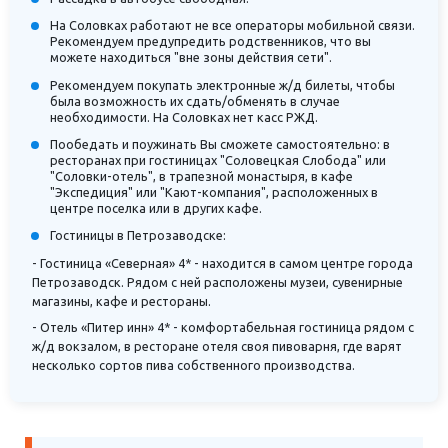
На Соловках работают не все операторы мобильной связи.
Рекомендуем предупредить родственников, что вы
можете находиться "вне зоны действия сети".
Рекомендуем покупать электронные ж/д билеты, чтобы
была возможность их сдать/обменять в случае
необходимости. На Соловках нет касс РЖД.
Пообедать и поужинать Вы сможете самостоятельно: в
ресторанах при гостиницах "Соловецкая Слобода" или
"Соловки-отель", в трапезной монастыря, в кафе
"Экспедиция" или "Кают-компания", расположенных в
центре поселка или в других кафе.
Гостиницы в Петрозаводске:
- Гостиница «Северная» 4* - находится в самом центре города
Петрозаводск. Рядом с ней расположены музеи, сувенирные
магазины, кафе и рестораны.
- Отель «Питер инн» 4* - комфортабельная гостиница рядом с
ж/д вокзалом, в ресторане отеля своя пивоварня, где варят
несколько сортов пива собственного производства.