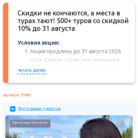
Скидки не кончаются, а места в
турах тают! 500+ туров со скидкой
10% до 31 августа
Условия акции:
Акция продлена до 31 августа 2026
года. Список туров, участвующих в
акции, обновляется ежедневно и
Читать далее
может корректироваться в сторону
сокращения.
Цены в прайс-листах программ туров
Артикул: 71081
указаны без учета скидок, скидки
Фото наших туристов
применяются автоматически при
бронировании.
Горный парк «Рускеала»
Скидки по дисконтным картам,
программе лояльности, а также любые