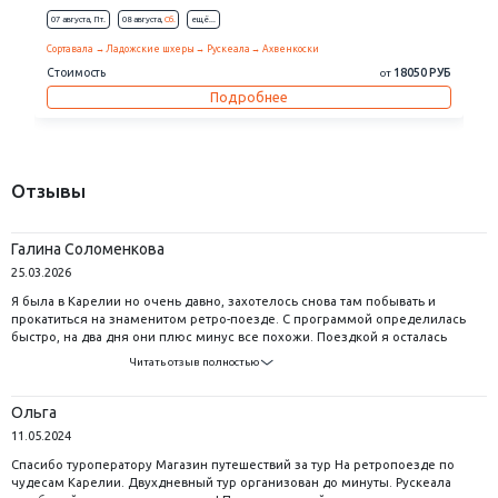
13 августа,
Чт.
20 августа,
Чт.
Петрозаводск
Ахвенкоски
Рускеала
Сортавала
Стоимость
39800 РУБ
от
Подробнее
Отзывы
Галина Соломенкова
25.03.2026
Я была в Карелии но очень давно, захотелось снова там побывать и
прокатиться на знаменитом ретро-поезде. С программой определилась
быстро, на два дня они плюс минус все похожи. Поездкой я осталась
очень довольна, все посмотрели и везде побывали, где планировали.
Читать отзыв полностью
Карелия невероятна красива! Всем рекомендую тут побывать! Ну а
поездка на ретропоезде прекрасно дополнит любое путешествие в это
направление.
Ольга
11.05.2024
Спасибо туроператору Магазин путешествий за тур На ретропоезде по
чудесам Карелии. Двухдневный тур организован до минуты. Рускеала