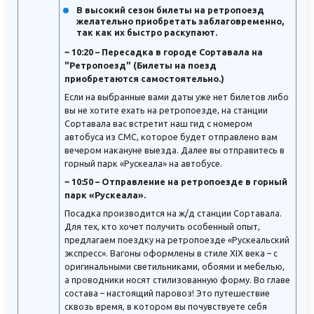
В высокий сезон билеты на ретропоезд
желательно приобретать заблаговременно,
так как их быстро раскупают.
~ 10:20 – Пересадка в городе Сортавала на
"Ретропоезд" (Билеты на поезд
приобретаются самостоятельно.)
Если на выбранные вами даты уже нет билетов либо
вы не хотите ехать на ретропоезде, на станции
Сортавала вас встретит наш гид с номером
автобуса из СМС, которое будет отправлено вам
вечером накануне выезда. Далее вы отправитесь в
горный парк «Рускеала» на автобусе.
~ 10:50 – Отправление на ретропоезде в горный
парк «Рускеала».
Посадка производится на ж/д станции Сортавала.
Для тех, кто хочет получить особенный опыт,
предлагаем поездку на ретропоезде «Рускеальский
экспресс». Вагоны оформлены в стиле XIX века – с
оригинальными светильниками, обоями и мебелью,
а проводники носят стилизованную форму. Во главе
состава – настоящий паровоз! Это путешествие
сквозь время, в котором вы почувствуете себя