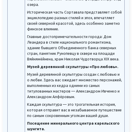
озера.
Историческая часть Сортавала представляет собой
энциклопедию разных стилей и эпох, впечатляет
своей северной красотой, здесь особенно заметно
финское влияние.
Главные достопримечательности города: Дом
Леандера в стиле национального романтизма,
здание бывшего Объединенного банка северных
стран, памятник Рунопевцу в сквере на площади
Вяйнямёйнена, храм Николая Чудотворца XIX века.
Музей деревянной скульптуры «Про любовь».
Музей деревянной скульптуры создан с любовью и
о любви. Здесь вас ожидает множество персонажей,
выполненных из кедра одними из самых
титулованных мастеров — Александром Ивченко и
Александром Алфёровым.
Каждая скульптура — это трогательная история,
которая отправит вас в незабываемое путешествие
по самым сокровенным уголкам вашей души.
Посещение минерального центра карельского
шунгита.