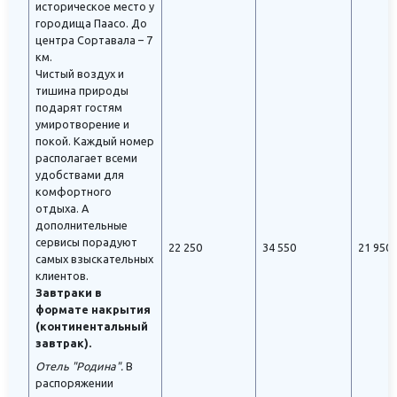
историческое место у
городища Паасо. До
центра Сортавала – 7
км.
Чистый воздух и
тишина природы
подарят гостям
умиротворение и
покой. Каждый номер
располагает всеми
удобствами для
комфортного
отдыха. А
дополнительные
сервисы порадуют
22 250
34 550
21 950
самых взыскательных
клиентов.
Завтраки в
формате накрытия
(континентальный
завтрак).
Отель "Родина".
В
распоряжении