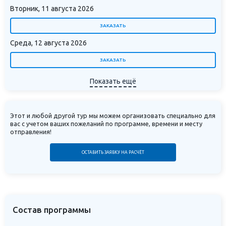
Вторник, 11 августа 2026
внесения подобных изменений
«Акция» не будет применена к
ЗАКАЗАТЬ
бронированию, стоимость будет
Среда, 12 августа 2026
рассчитана по стандартному прайсу
ЗАКАЗАТЬ
программы.
Показать ещё
Туроператор «Магазин путешествий»
оставляет за собой право на
изменение ассортимента туров,
Этот и любой другой тур мы можем организовать специально для
вас с учетом ваших пожеланий по программе, времени и месту
участвующих в акции, и на досрочное
отправления!
прекращение акции в связи с
повышенным спросом.
ОСТАВИТЬ ЗАЯВКУ НА РАСЧЁТ
Состав программы