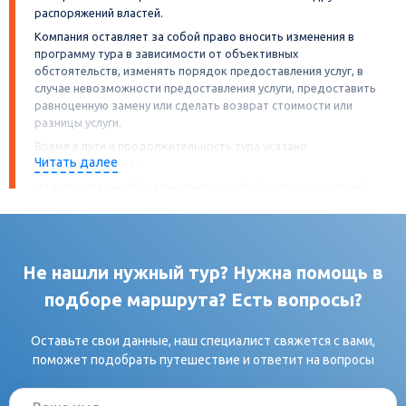
распоряжений властей.
Компания оставляет за собой право вносить изменения в
программу тура в зависимости от объективных
обстоятельств, изменять порядок предоставления услуг, в
случае невозможности предоставления услуги, предоставить
равноценную замену или сделать возврат стоимости или
разницы услуги.
Время в пути и продолжительность тура указано
Читать далее
ориентировочное.
На всех турах необходимо иметь с собой паспорт, на детей
свидетельство о рождении. А также
иные документы, требуемые гостиницами, музеями,
точками питания и другими объектами посещения в
программе тура (как то: QR-код, сертификат или иное, в
Не нашли нужный тур? Нужна помощь в
зависимости от ограничений введённых регионом/
страной). Иностранные граждане должны иметь при
подборе маршрута? Есть вопросы?
себе миграционную карту.
При междугородней перевозке (при пересечении
Оставьте свои данные, наш специалист свяжется с вами,
административных границ областей (субъектов) Российской
поможет подобрать путешествие и ответит на вопросы
Федерации, за исключением границы города Москва и
Московской области) сведения о пассажирах автобуса
должны быть заранее поданы в Единую государственную