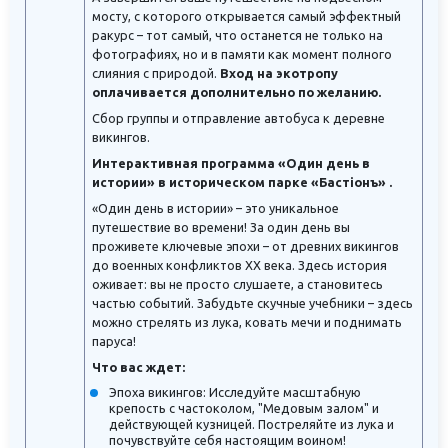
мосту, с которого открывается самый эффектный
ракурс – тот самый, что останется не только на
фотографиях, но и в памяти как момент полного
слияния с природой.
Вход на экотропу
оплачивается дополнительно по желанию.
Сбор группы и отправление автобуса к деревне
викингов.
Интерактивная программа «Один день в
истории» в историческом парке «Бастiонъ» .
«Один день в истории» – это уникальное
путешествие во времени! За один день вы
проживете ключевые эпохи – от древних викингов
до военных конфликтов XX века. Здесь история
оживает: вы не просто слушаете, а становитесь
частью событий. Забудьте скучные учебники – здесь
можно стрелять из лука, ковать мечи и поднимать
паруса!
Что вас ждет:
Эпоха викингов: Исследуйте масштабную
крепость с частоколом, "Медовым залом" и
действующей кузницей. Постреляйте из лука и
почувствуйте себя настоящим воином!