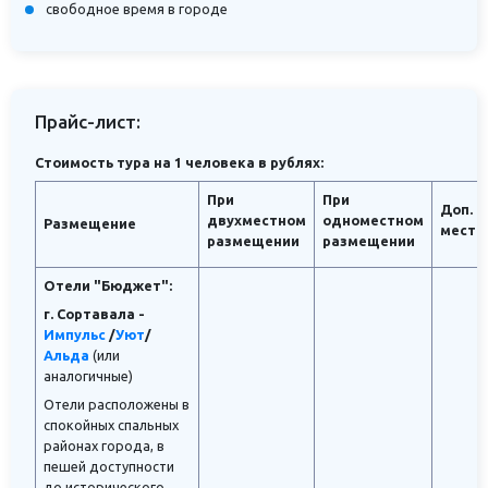
свободное время в городе
Прайс-лист:
Стоимость тура на 1 человека в рублях:
При
При
Доп.
двухместном
одноместном
Размещение
место
разм
ещении
размещении
Отели "Бюджет":
г. Сортавала -
Импульс
/
Уют
/
Альда
(или
аналогичные)
Отели расположены в
спокойных спальных
районах города, в
пешей доступности
до исторического