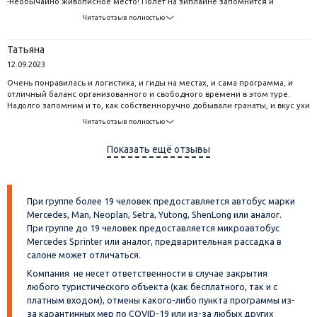
-необычайно живописное место! Полет на зиплайне запомнится и
взрослым, и детям. Водопады - просто Берендеево царство! В городском
Читать отзыв полностью
парке Ваакосалми с горы Кухавуори открывается прекрасный вид на город
Сортавала. Ходить пришлось много. Тур достаточно активный. Для
желающих насладиться природой Карелии - обувь должна быть удобной и
Татьяна
теплой одежды лишней не бывает.
12.09.2023
Очень понравилась и логистика, и гиды на местах, и сама программа, и
отличный баланс организованного и свободного времени в этом туре.
Надолго запомним и то, как собственноручно добывали гранаты, и вкус ухи
лохикейта, и просторы Рускеала, и пронзительный гудок паровоза
Читать отзыв полностью
ретропоезда !
Показать ещё отзывы
При группе более 19 человек предоставляется автобус марки
Mercedes, Man, Neoplan, Setra, Yutong, ShenLong или аналог.
При группе до 19 человек предоставляется микроавтобус
Mercedes Sprinter или аналог, предварительная рассадка в
салоне может отличаться.
Компания не несет ответственности в случае закрытия
любого туристического объекта (как бесплатного, так и с
платным входом), отмены какого-либо пункта программы из-
за карантинных мер по COVID-19 или из-за любых других