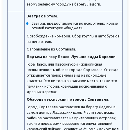
этому зеленому городу на берегу Ладоги.
Завтрак
в отеле.
Завтрак предоставляется во всех отелях, кроме
отелей категории «бюджет».
Освобождение номеров. Сбор группы в автобусе от
вашего отеля.
Отправление из Сортавала.
Подъем на гору Паасо. Лучшие виды Карелии.
Гора Паасо, или Паасонвуори – живописная
возвышенность вблизи города Сортавала. Отсюда
открывается панорамный вид на природные
красоты. Это не только красивое место, также это
памятник истории, хранящий воспоминания о
древних карелах.
Обзорная экскурсия по городу Сортавала.
Город Сортавала расположен на берегу Ладоги, в
самом центре Ладожских шхер. Часть городских
районов располагается на прилегающих островах,
так что перед вами развернется впечатляющий
карельский пейзаж – скалистые фьорды вокруг вод