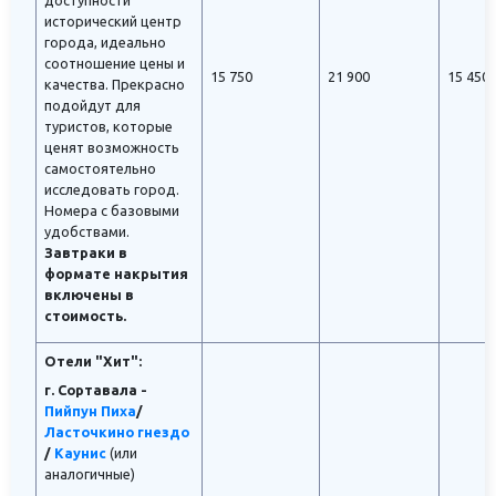
доступности
исторический центр
города, идеально
соотношение цены и
15 750
21 900
15 450
качества. Прекрасно
подойдут для
туристов, которые
ценят возможность
самостоятельно
исследовать город.
Номера с базовыми
удобствами.
Завтраки в
формате накрытия
включены в
стоимость.
Отели "Хит":
г. Сортавала -
Пийпун Пиха
/
Ласточкино гнездо
/
Каунис
(или
аналогичные)