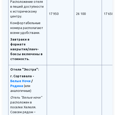
Расположение отеля
в пешей доступности
к историческому
17 950
26 100
17 650
центру.
Комфортабельные
номера располагают
всеми удобствами.
Завтраки в
формате
накрытия/ланч-
боксы включены в
стоимость.
Отели "Экстра":
г. Сортавала -
Белые Ночи
/
Родина
(или
аналогичные)
Отель "Белые ночи"
расположен в
поселке Хелюля.
Совсем рядом –