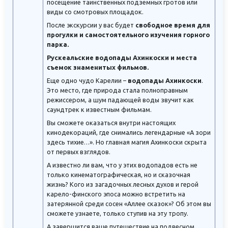
посещение таинственных подземных гротов или
виды со смотровых площадок.
После экскурсии у вас будет
свободное время для
прогулки и самостоятельного изучения горного
парка.
Рускеальские водопады Ахинкоски и места
съемок знаменитых фильмов.
Еще одно чудо Карелии –
водопады Ахинкоски
.
Это место, где природа стала полноправным
режиссером, а шум падающей воды звучит как
саундтрек к известным фильмам.
Вы сможете оказаться внутри настоящих
кинодекораций, где снимались легендарные «А зори
здесь тихие…». Но главная магия Ахинкоски скрыта
от первых взглядов.
А известно ли вам, что у этих водопадов есть не
только кинематографическая, но и сказочная
жизнь? Кого из загадочных лесных духов и герой
карело-финского эпоса можно встретить на
затерянной среди сосен «Аллее сказок»? Об этом вы
сможете узнаете, только ступив на эту тропу.
А завершится ваше путешествие на подвесном