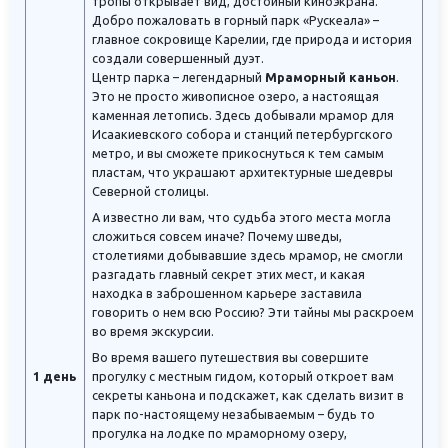
тропы открывает вид, достойный киноэкрана.
Добро пожаловать в горный парк «Рускеала» –
главное сокровище Карелии, где природа и история
создали совершенный дуэт.
Центр парка – легендарный
Мраморный каньон
.
Это не просто живописное озеро, а настоящая
каменная летопись. Здесь добывали мрамор для
Исаакиевского собора и станций петербургского
метро, и вы сможете прикоснуться к тем самым
пластам, что украшают архитектурные шедевры
Северной столицы.
А известно ли вам, что судьба этого места могла
сложиться совсем иначе? Почему шведы,
столетиями добывавшие здесь мрамор, не смогли
разгадать главный секрет этих мест, и какая
находка в заброшенном карьере заставила
говорить о нем всю Россию? Эти тайны мы раскроем
во время экскурсии.
Во время вашего путешествия вы совершите
прогулку с местным гидом, который откроет вам
1 день
секреты каньона и подскажет, как сделать визит в
парк по-настоящему незабываемым – будь то
прогулка на лодке по мраморному озеру,