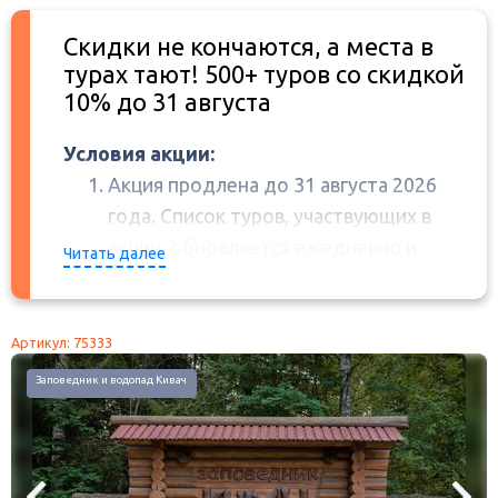
Скидки не кончаются, а места в
турах тают! 500+ туров со скидкой
10% до 31 августа
Условия акции:
Акция продлена до 31 августа 2026
года. Список туров, участвующих в
акции, обновляется ежедневно и
Читать далее
может корректироваться в сторону
сокращения.
Цены в прайс-листах программ туров
Артикул: 75333
указаны без учета скидок, скидки
Заповедник и водопад Кивач
применяются автоматически при
бронировании.
Скидки по дисконтным картам,
программе лояльности, а также любые