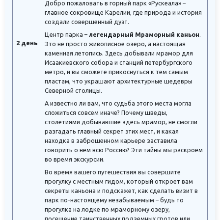
Добро пожаловать в горный парк «Рускеала» –
главное сокровище Карелии, где природа и история
создали совершенный дуэт.
Центр парка –
легендарный Мраморный каньон
.
2 день
Это не просто живописное озеро, а настоящая
каменная летопись. Здесь добывали мрамор для
Исаакиевского собора и станций петербургского
метро, и вы сможете прикоснуться к тем самым
пластам, что украшают архитектурные шедевры
Северной столицы.
А известно ли вам, что судьба этого места могла
сложиться совсем иначе? Почему шведы,
столетиями добывавшие здесь мрамор, не смогли
разгадать главный секрет этих мест, и какая
находка в заброшенном карьере заставила
говорить о нем всю Россию? Эти тайны мы раскроем
во время экскурсии.
Во время вашего путешествия вы совершите
прогулку с местным гидом, который откроет вам
секреты каньона и подскажет, как сделать визит в
парк по-настоящему незабываемым – будь то
прогулка на лодке по мраморному озеру,
посещение таинственных подземных гротов или