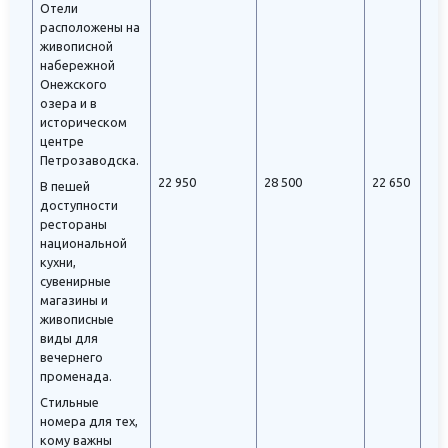
Отели
расположены на
живописной
набережной
Онежского
озера и в
историческом
центре
Петрозаводска.
22 950
28 500
22 650
В пешей
доступности
рестораны
национальной
кухни,
сувенирные
магазины и
живописные
виды для
вечернего
променада.
Стильные
номера для тех,
кому важны