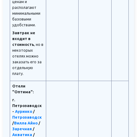
ценам и
располагают
минимальными
базовыми
удобствами.
Завтрак не
входит в
стоимость
, но в
некоторых
отелях можно
заказать его за
отдельную
плату.
Отели
"Оптима":
г.
Петрозаводск
-
Ауринко
/
Петрозаводск
/
Вилла Айно
/
Заречная
/
Акватика
/