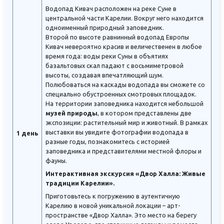
Водопад Кивач расположен на реке Суне в
центральной части Карелии. Вокруг него находится
одноименный природный заповедник.
Второй по высоте равнинный водопад Европы
Кивач невероятно красив и величественен в любое
время года: воды реки Суны в объятиях
базальтовых скал падают с восьмиметровой
высоты, создавая впечатляющий шум.
Полюбоваться на каскады водопада вы сможете со
специально обустроенных смотровых площадок.
На территории заповедника находится небольшой
музей природы
, в котором представлены две
экспозиции: растительный мир и животный. В рамках
выставки вы увидите фотографии водопада в
1 день
разные годы, познакомитесь с историей
заповедника и представителями местной флоры и
фауны.
Интерактивная экскурсия «Двор Халла: Живые
традиции Карелии».
Приготовьтесь к погружению в аутентичную
Карелию в новой уникальной локации – арт-
пространстве «Двор Халла». Это место на берегу