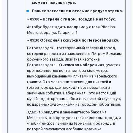
момент покупки тура.
Раннее заселение в отель не предусмотрено.
~ 09:00 – Встреча с гидом. Посадка в автобус.
Автобус будет ждать вас прямо у отеля Piter Inn.
Место сбора: ул. Гагарина, 1
~ 09:30 Обзорная экскурсия по Петрозаводску.
Петрозаводск – гостеприимный северный город,
который разросся из заложенного Петром Великим
оружейного завода. Визитная карточка
Петрозаводска –
Онежская набережная
, участок
протяженностью почти полтора километра,
вымощенный каменными плитами из карельского
гранита. Это место притяжения для жителей и
гостей города, где проходят все праздники и
значимые события. Набережная – это настоящий
музей под открытым небом с выставкой скульптур,
подаренных художниками из городов-побратимов.
Здесь вы увидите и знаменитых рыбаков из
Миннесоты, которые уже стали символом города, и
«Тюбингенское панно» из Германии, и ротонду, в
которой получаются особенно красивые