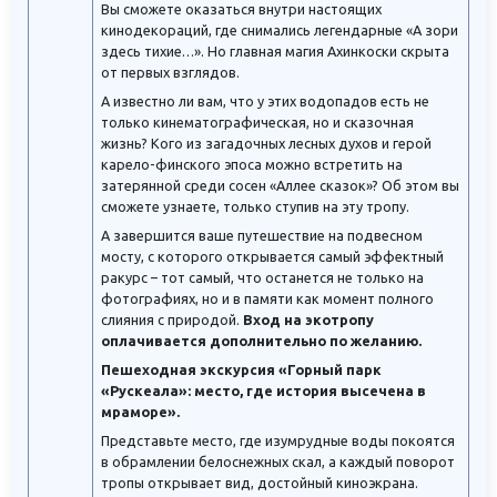
Вы сможете оказаться внутри настоящих
кинодекораций, где снимались легендарные «А зори
здесь тихие…». Но главная магия Ахинкоски скрыта
от первых взглядов.
А известно ли вам, что у этих водопадов есть не
только кинематографическая, но и сказочная
жизнь? Кого из загадочных лесных духов и герой
карело-финского эпоса можно встретить на
затерянной среди сосен «Аллее сказок»? Об этом вы
сможете узнаете, только ступив на эту тропу.
А завершится ваше путешествие на подвесном
мосту, с которого открывается самый эффектный
ракурс – тот самый, что останется не только на
фотографиях, но и в памяти как момент полного
слияния с природой.
Вход на экотропу
оплачивается дополнительно по желанию.
Пешеходная экскурсия «Горный парк
«Рускеала»: место, где история высечена в
мраморе».
Представьте место, где изумрудные воды покоятся
в обрамлении белоснежных скал, а каждый поворот
тропы открывает вид, достойный киноэкрана.