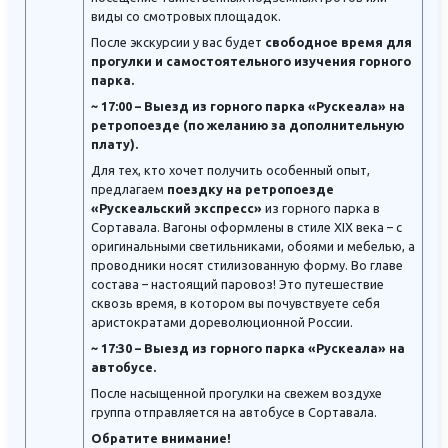
виды со смотровых площадок.
После экскурсии у вас будет
свободное время для
прогулки и самостоятельного изучения горного
парка.
~ 17:00 – Выезд из горного парка «Рускеала» на
ретропоезде (по желанию за дополнительную
плату).
Для тех, кто хочет получить особенный опыт,
предлагаем
поездку на ретропоезде
«Рускеальский экспресс»
из горного парка в
Сортавала. Вагоны оформлены в стиле XIX века – с
оригинальными светильниками, обоями и мебелью, а
проводники носят стилизованную форму. Во главе
состава – настоящий паровоз! Это путешествие
сквозь время, в котором вы почувствуете себя
аристократами дореволюционной России.
~ 17:30 – Выезд из горного парка «Рускеала» на
автобусе.
После насыщенной прогулки на свежем воздухе
группа отправляется на автобусе в Сортавала.
Обратите внимание!