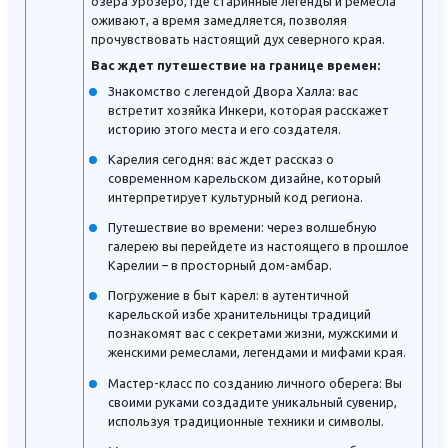
озера Урозеро, где старинные легенды и ремесла
оживают, а время замедляется, позволяя
прочувствовать настоящий дух северного края.
Вас ждет путешествие на границе времен:
Знакомство с легендой Двора Халла: вас
встретит хозяйка Инкери, которая расскажет
историю этого места и его создателя.
Карелия сегодня: вас ждет рассказ о
современном карельском дизайне, который
интерпретирует культурный код региона.
Путешествие во времени: через волшебную
галерею вы перейдете из настоящего в прошлое
Карелии – в просторный дом-амбар.
Погружение в быт карел: в аутентичной
карельской избе хранительницы традиций
познакомят вас с секретами жизни, мужскими и
женскими ремеслами, легендами и мифами края.
Мастер-класс по созданию личного оберега: Вы
своими руками создадите уникальный сувенир,
используя традиционные техники и символы.