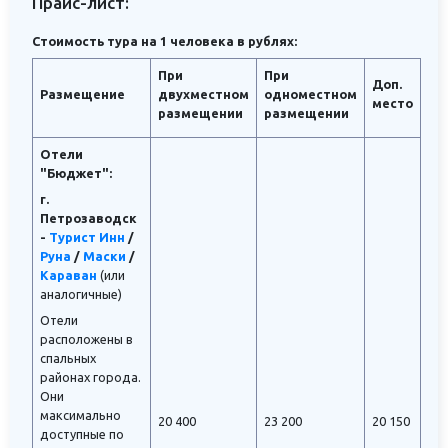
Прайс-лист:
Стоимость тура на 1 человека в рублях:
При
При
Доп.
Размещение
двухместном
одноместном
место
размещении
размещении
Отели
"Бюджет":
г.
Петрозаводск
-
Турист Инн
/
Руна
/
Маски
/
Караван
(или
аналогичные)
Отели
расположены в
спальных
районах города.
Они
максимально
20 400
23 200
20 150
доступные по