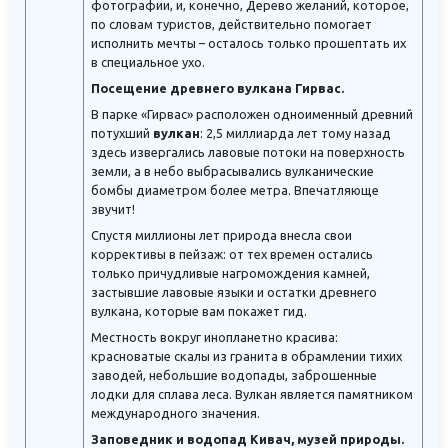
фотографии, и, конечно, Дерево желаний, которое,
по словам туристов, действительно помогает
исполнить мечты – осталось только прошептать их
в специальное ухо.
Посещение древнего вулкана Гирвас.
В парке «Гирвас» расположен одноименный древний
потухший
вулкан
: 2,5 миллиарда лет тому назад
здесь извергались лавовые потоки на поверхность
земли, а в небо выбрасывались вулканические
бомбы диаметром более метра. Впечатляюще
звучит!
Спустя миллионы лет природа внесла свои
коррективы в пейзаж: от тех времен остались
только причудливые нагромождения камней,
застывшие лавовые языки и остатки древнего
вулкана, которые вам покажет гид.
Местность вокруг инопланетно красива:
красноватые скалы из гранита в обрамлении тихих
заводей, небольшие водопады, заброшенные
лодки для сплава леса. Вулкан является памятником
международного значения.
Заповедник и водопад Кивач, музей природы.