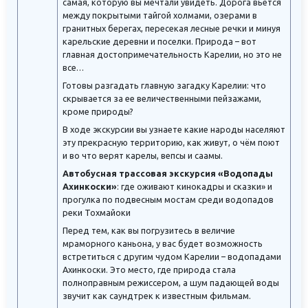
самая, которую вы мечтали увидеть. Дорога вьется
между покрытыми тайгой холмами, озерами в
гранитных берегах, пересекая лесные речки и минуя
карельские деревни и поселки. Природа – вот
главная достопримечательность Карелии, но это не
все…
Готовы разгадать главную загадку Карелии: что
скрывается за ее величественными пейзажами,
кроме природы?
В ходе экскурсии вы узнаете какие народы населяют
эту прекрасную территорию, как живут, о чём поют
и во что верят карелы, вепсы и саамы.
Автобусная трассовая экскурсия «Водопады
Ахинкоски
»
: где оживают кинокадры и сказки» и
прогулка по подвесным мостам среди водопадов
реки Тохмайоки
Перед тем, как вы погрузитесь в величие
мраморного каньона, у вас будет возможность
встретиться с другим чудом Карелии – водопадами
Ахинкоски. Это место, где природа стала
полноправным режиссером, а шум падающей воды
звучит как саундтрек к известным фильмам.