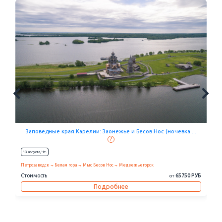
Заповедные края Карелии: Заонежье и Бесов Нос (ночевка ...
?
13 августа,
Чт.
Петрозаводск
Белая гора
Мыс Бесов Нос
Медвежьегорск
Стоимость
65750 РУБ
от
Подробнее