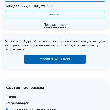
внесения подобных изменений
Понедельник, 10 августа 2026
«Акция» не будет применена к
ЗАКАЗАТЬ
бронированию, стоимость будет
Показать ещё
рассчитана по стандартному прайсу
программы.
Туроператор «Магазин путешествий»
Этот и любой другой тур мы можем организовать специально для
вас с учетом ваших пожеланий по программе, времени и месту
оставляет за собой право на
отправления!
изменение ассортимента туров,
ОСТАВИТЬ ЗАЯВКУ НА РАСЧЁТ
участвующих в акции, и на досрочное
прекращение акции в связи с
повышенным спросом.
Состав программы
1 день
Петрозаводск:
обзорная экскурсия по городу