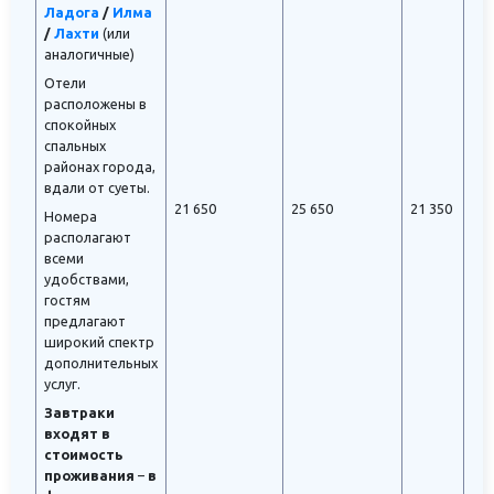
Ладога
/
Илма
/
Лахти
(или
аналогичные)
Отели
расположены в
спокойных
спальных
районах города,
вдали от суеты.
21 650
25 650
21 350
Номера
располагают
всеми
удобствами,
гостям
предлагают
широкий спектр
дополнительных
услуг.
Завтраки
входят в
стоимость
проживания
–
в