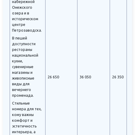
набережной
Онежского
озера и в
историческом
центре
Петрозаводска.
В пешей
доступности
рестораны
национальной
кухни,
сувенирные
магазины и
26 650
36 050
26 350
живописные
виды для
вечернего
променада.
Стильные
номера для тех,
кому важны
комфорт и
эстетичность
интерьера, а