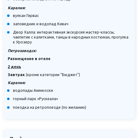
Карелия:
вулкан Гирвас
заповедник и водопад Кивач
Двор Халла: интерактивная экскурсия мастер-классы,
чаепитие с калитками, танцы в народных костюмах, прогулка
к Урозеру
Петрозаводск:
Размещение в отеле
2 день
Завтрак
(кроме категории "Бюджет")
Карелия:
водопады Ахинкоски
горный парк «Рускеала»
поездка на ретропоезде (по желанию)