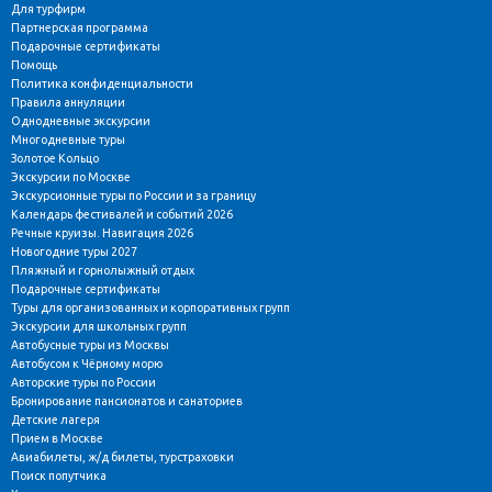
Для турфирм
Партнерская программа
Подарочные сертификаты
Помощь
Политика конфиденциальности
Правила аннуляции
Однодневные экскурсии
Многодневные туры
Золотое Кольцо
Экскурсии по Москве
Экскурсионные туры по России и за границу
Календарь фестивалей и событий 2026
Речные круизы. Навигация 2026
Новогодние туры 2027
Пляжный и горнолыжный отдых
Подарочные сертификаты
Туры для организованных и корпоративных групп
Экскурсии для школьных групп
Автобусные туры из Москвы
Автобусом к Чёрному морю
Авторские туры по России
Бронирование пансионатов и санаториев
Детские лагеря
Прием в Москве
Авиабилеты, ж/д билеты, турстраховки
Поиск попутчика