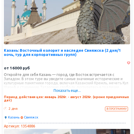
Казань: Восточный колорит и наследие Свияжска (2 дня/1
ночь, тур для корпоративных групп)
от
16000
руб
Откройте для себя Казань — город, где Восток встречается с
Западом. В этом туре вы увидите самые значимые исторические и
культурные памятники города, включая Казанский Кремль, мечеть Кул
Шариф и старинную Татарскую слободу, погрузитесь в традиции
Показать еще...
татарской кухни и обычаев. В завершение путешествия вы посетите
Свияжск — древний город, основанный Иваном Грозным, где вы
Период действия цен: январь 2026г. - август 2026г. (кроме праздничных
насладитесь его природными красотами и уникальной историей.
дат)
2 дня
В ПРОГРАММУ
Казань
Свияжск
Артикул: 1354886