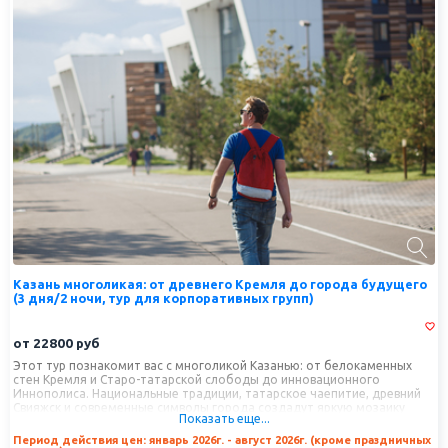
Казань многоликая: от древнего Кремля до города будущего
(3 дня/2 ночи, тур для корпоративных групп)
от
22800
руб
Этот тур познакомит вас с многоликой Казанью: от белокаменных
стен Кремля и Старо-татарской слободы до инновационного
Иннополиса. Национальные традиции, татарское чаепитие, древний
Свияжск и современные символы города создадут яркую мозаику
Показать еще...
впечатлений.
Период действия цен: январь 2026г. - август 2026г. (кроме праздничных