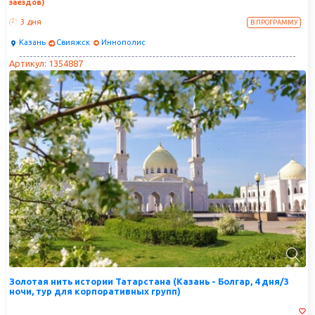
заездов)
3 дня
В ПРОГРАММУ
Казань
Свияжск
Иннополис
Артикул: 1354887
Золотая нить истории Татарстана (Казань - Болгар, 4 дня/3
ночи, тур для корпоративных групп)