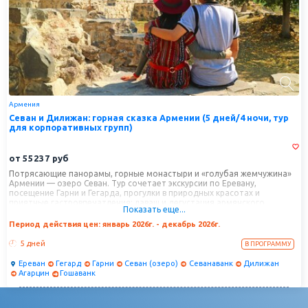
Армения
Севан и Дилижан: горная сказка Армении (5 дней/4 ночи, тур
для корпоративных групп)
от
55237
руб
Потрясающие панорамы, горные монастыри и «голубая жемчужина»
Армении — озеро Севан. Тур сочетает экскурсии по Еревану,
посещение Гарни и Гегарда, прогулки в природных красотах и
приятные гастровпечатления: лаваш и дегустация армянского
Показать еще...
коньяка.
Период действия цен: январь 2026г. - декабрь 2026г.
5 дней
В ПРОГРАММУ
Ереван
Гегард
Гарни
Севан (озеро)
Севанаванк
Дилижан
Агарцин
Гошаванк