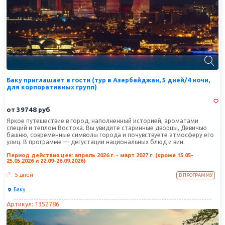
Баку приглашает в гости (тур в Азербайджан, 5 дней/4 ночи,
для корпоративных групп)
от
39748
руб
Яркое путешествие в город, наполненный историей, ароматами
специй и теплом Востока. Вы увидите старинные дворцы, Девичью
башню, современные символы города и почувствуете атмосферу его
улиц. В программе — дегустации национальных блюд и вин.
Период действия цен: апрель 2026 г. - март 2027 г. (кроме 15.05-
25.05.2026 и 22.09-26.09.2026)
5 дней
В ПРОГРАММУ
Баку
Артикул: 1352786