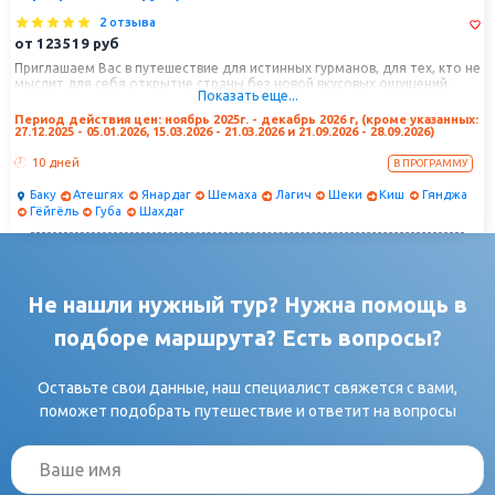
2 отзыва
от
123519
руб
Приглашаем Вас в путешествие для истинных гурманов, для тех, кто не
мыслит для себя открытие страны без новой вкусовых ощущений.
Показать еще...
Хотите не только посмотреть на достопримечательности Баку, Шеки,
Гянджы, но и отведать шахский плов, довгу и долму на их родине?
Период действия цен: ноябрь 2025г. - декабрь 2026 г, (кроме указанных:
Тогда вы просто не можете пропустить этот тур! Практически каждый
27.12.2025 - 05.01.2026, 15.03.2026 - 21.03.2026 и 21.09.2026 - 28.09.2026)
день обед в национальном ресторане с дегустацией местных блюд.
10 дней
В ПРОГРАММУ
Баку
Атешгях
Янардаг
Шемаха
Лагич
Шеки
Киш
Гянджа
Гёйгёль
Губа
Шахдаг
Не нашли нужный тур? Нужна помощь в
подборе маршрута? Есть вопросы?
Оставьте свои данные, наш специалист свяжется с вами,
поможет подобрать путешествие и ответит на вопросы