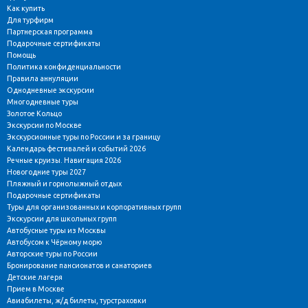
Как купить
Для турфирм
Партнерская программа
Подарочные сертификаты
Помощь
Политика конфиденциальности
Правила аннуляции
Однодневные экскурсии
Многодневные туры
Золотое Кольцо
Экскурсии по Москве
Экскурсионные туры по России и за границу
Календарь фестивалей и событий 2026
Речные круизы. Навигация 2026
Новогодние туры 2027
Пляжный и горнолыжный отдых
Подарочные сертификаты
Туры для организованных и корпоративных групп
Экскурсии для школьных групп
Автобусные туры из Москвы
Автобусом к Чёрному морю
Авторские туры по России
Бронирование пансионатов и санаториев
Детские лагеря
Прием в Москве
Авиабилеты, ж/д билеты, турстраховки