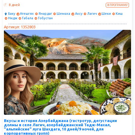
изготавливаются вина, а также сможете побываете на дегустациях.
8 дней
В ПРОГРАММУ
Наш необычный и увлекательный тур для тех, кто хочет узнать
больше о вине и открыть для себя новые сорта.
Баку
Атешгях
Янардаг
Шемаха
Ахсу
Лагич
Шеки
Киш
Нидж
Габала
Гобустан
Артикул: 1352803
Вкусы и история Азербайджана (гастротур, дегустации
долмы в селе Лагич, азербайджанский Тадж-Махал,
"альпийские" луга Шахдага, 10 дней/9 ночей, для
корпоративных групп)