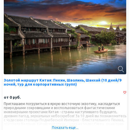
разворачивается прямо в природном каньоне, на фоне живописных
гор. Проедем на лодках по каналам «китайской Венеции» города
Фэнхуан и посетим город-водопад Фуронг, через который протекает
громадный каскадный водопад! Ощутим роскошь торгового сердца
Азии - города наступившего будущего Шанхая с его знаменитыми
стеклянными небоскребами, телебашней "Жемчужина Востока" и
классическими императорскими садами. Наш тур гарантирует
отсутствие свободных дней, каждый день вашего пребывания будет
насыщен событиями, продуманными маршрутами, восточной
экзотикой, вкусной кухней, неповторимым китайским колоритом!
Золотой маршрут Китая: Пекин, Шаолинь, Шанхай (10 дней/9
ночей, тур для корпоративных групп)
от 0 руб.
Приглашаем погрузиться в яркую восточную экзотику, насладиться
природными сокровищами и воспользоваться фантастическими
инженерными проектами Китая - страны наступившего будущего,
древних пагод, зеркальных небоскребов! За 10 дней
вы познакомитесь
с чудесами столицы Поднебесной Империи - блистательного Пекина,
покорите Великую Китайскую стену - одно из Чудес Света, дошедшее
Показать еще...
до наших дней, ощутите роскошь торгового сердца Азии - Шанхая с