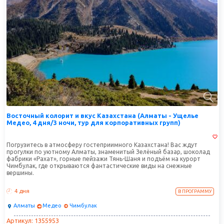
Восточный колорит и вкус Казахстана (Алматы - Ущелье
Медео, 4 дня/3 ночи, тур для корпоративных групп)
Погрузитесь в атмосферу гостеприимного Казахстана! Вас ждут
прогулки по уютному Алматы, знаменитый Зелёный базар, шоколад
фабрики «Рахат», горные пейзажи Тянь-Шаня и подъём на курорт
Чимбулак, где открываются фантастические виды на снежные
вершины.
4 дня
В ПРОГРАММУ
Алматы
Медео
Чимбулак
Артикул: 1355953