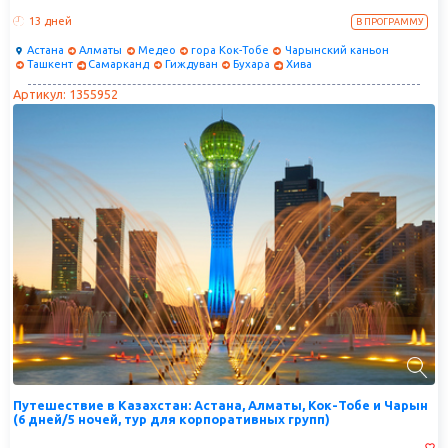
13 дней
В ПРОГРАММУ
Астана
Алматы
Медео
гора Кок-Тобе
Чарынский каньон
Ташкент
Самарканд
Гиждуван
Бухара
Хива
Артикул: 1355952
Путешествие в Казахстан: Астана, Алматы, Кок-Тобе и Чарын
(6 дней/5 ночей, тур для корпоративных групп)