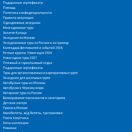
Подарочные сертификаты
Помощь
Политика конфиденциальности
Правила аннуляции
Однодневные экскурсии
Многодневные туры
Золотое Кольцо
Экскурсии по Москве
Экскурсионные туры по России и за границу
Календарь фестивалей и событий 2026
Речные круизы. Навигация 2026
Новогодние туры 2027
Пляжный и горнолыжный отдых
Подарочные сертификаты
Туры для организованных и корпоративных групп
Экскурсии для школьных групп
Автобусные туры из Москвы
Автобусом к Чёрному морю
Авторские туры по России
Бронирование пансионатов и санаториев
Детские лагеря
Прием в Москве
Авиабилеты, ж/д билеты, турстраховки
Поиск попутчика
Хиты коллекции
Новинки