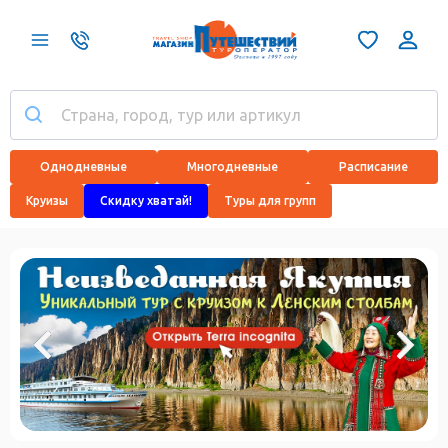
Однодневные
Многодневные
Расписание
Круизы
Скидку хватай!
Туры для групп