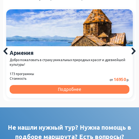
Армения
Добро пожаловать в страну уникальных природных красот и древнейшей
культуры!
173 программы
Стоимость
16950
от
р.
Подробнее
Не нашли нужный тур? Нужна помощь в
подборе маршрута? Есть вопросы?