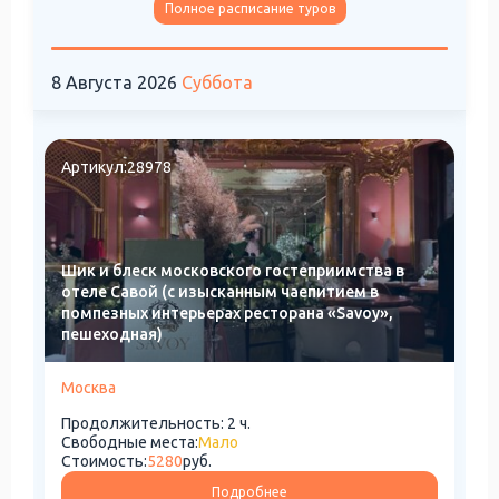
Полное расписание туров
8 Августа 2026
Суббота
Артикул:
28978
Шик и блеск московского гостеприимства в
отеле Савой (с изысканным чаепитием в
помпезных интерьерах ресторана «Savoy»,
пешеходная)
Москва
Продолжительность: 2 ч.
Свободные места:
Мало
Стоимость:
5280
руб.
Подробнее