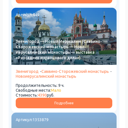
Артикул:
449
Звенигород — Новый Иерусалим (Саввино-
Сторожевский монастырь — Ново-
Иерусалимский монастырь — выставка
«Разсадник изразцового дела»)
Звенигород
-
Саввино-Сторожевский монастырь
-
Новоиерусалимский монастырь
Продолжительность: 9 ч.
Свободные места:
Мало
Стоимость:
4390
руб.
Подробнее
Артикул:
1353879