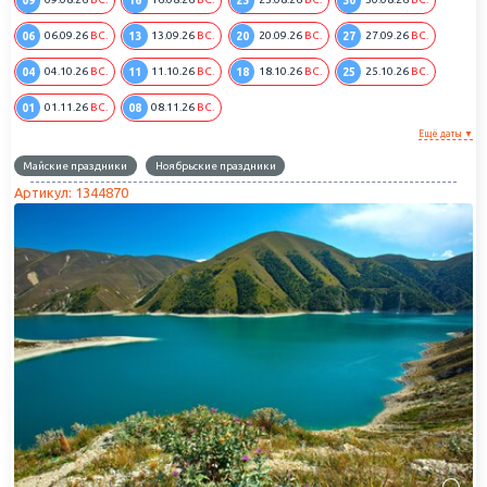
09
16
23
30
06
13
20
27
06.09.26
ВС.
13.09.26
ВС.
20.09.26
ВС.
27.09.26
ВС.
04
11
18
25
04.10.26
ВС.
11.10.26
ВС.
18.10.26
ВС.
25.10.26
ВС.
01
08
01.11.26
ВС.
08.11.26
ВС.
Ещё даты ▼
Майские праздники
Ноябрьские праздники
Артикул: 1344870