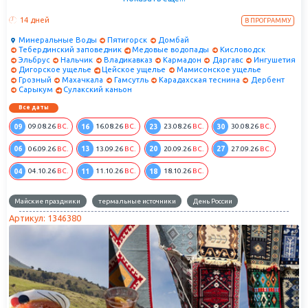
дагестанский Мачу-Пикчу, и, конечно же, посетите визитную карточку
Северного Кавказа - Эльбрус!
14 дней
В ПРОГРАММУ
Минеральные Воды
Пятигорск
Домбай
Тебердинский заповедник
Медовые водопады
Кисловодск
Эльбрус
Нальчик
Владикавказ
Кармадон
Даргавс
Ингушетия
Дигорское ущелье
Цейское ущелье
Мамисонское ущелье
Грозный
Махачкала
Гамсутль
Карадахская теснина
Дербент
Сарыкум
Сулакский каньон
Все даты
09
16
23
30
09.08.26
ВС.
16.08.26
ВС.
23.08.26
ВС.
30.08.26
ВС.
06
13
20
27
06.09.26
ВС.
13.09.26
ВС.
20.09.26
ВС.
27.09.26
ВС.
04
11
18
04.10.26
ВС.
11.10.26
ВС.
18.10.26
ВС.
Майские праздники
термальные источники
День России
Артикул: 1346380