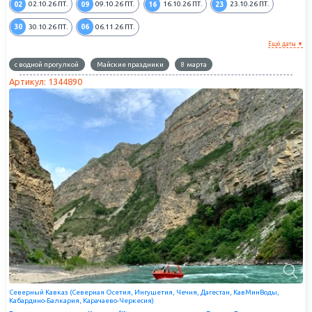
02
09
16
23
02.10.26
ПТ.
09.10.26
ПТ.
16.10.26
ПТ.
23.10.26
ПТ.
30
06
30.10.26
ПТ.
06.11.26
ПТ.
Ещё даты ▼
с водной прогулкой
Майские праздники
8 марта
Артикул: 1344890
Северный Кавказ (Северная Осетия, Ингушетия, Чечня, Дагестан, КавМинВоды,
Кабардино-Балкария, Карачаево-Черкесия)