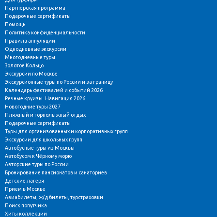
Партнерская программа
Подарочные сертификаты
Помощь
Политика конфиденциальности
Правила аннуляции
Однодневные экскурсии
Многодневные туры
Золотое Кольцо
Экскурсии по Москве
Экскурсионные туры по России и за границу
Календарь фестивалей и событий 2026
Речные круизы. Навигация 2026
Новогодние туры 2027
Пляжный и горнолыжный отдых
Подарочные сертификаты
Туры для организованных и корпоративных групп
Экскурсии для школьных групп
Автобусные туры из Москвы
Автобусом к Чёрному морю
Авторские туры по России
Бронирование пансионатов и санаториев
Детские лагеря
Прием в Москве
Авиабилеты, ж/д билеты, турстраховки
Поиск попутчика
Хиты коллекции