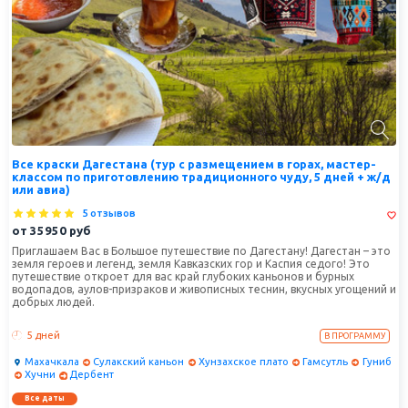
Все краски Дагестана (тур с размещением в горах, мастер-
классом по приготовлению традиционного чуду, 5 дней + ж/д
или авиа)
5 отзывов
от
35950
руб
Приглашаем Вас в Большое путешествие по Дагестану! Дагестан – это
земля героев и легенд, земля Кавказских гор и Каспия седого! Это
путешествие откроет для вас край глубоких каньонов и бурных
водопадов, аулов-призраков и живописных теснин, вкусных угощений и
добрых людей.
5 дней
В ПРОГРАММУ
Махачкала
Сулакский каньон
Хунзахское плато
Гамсутль
Гуниб
Хучни
Дербент
Все даты