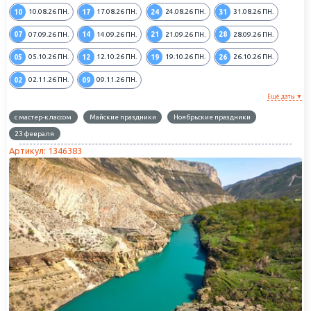
10
17
24
31
10.08.26
ПН.
17.08.26
ПН.
24.08.26
ПН.
31.08.26
ПН.
07
14
21
28
07.09.26
ПН.
14.09.26
ПН.
21.09.26
ПН.
28.09.26
ПН.
05
12
19
26
05.10.26
ПН.
12.10.26
ПН.
19.10.26
ПН.
26.10.26
ПН.
02
09
02.11.26
ПН.
09.11.26
ПН.
Ещё даты ▼
с мастер-классом
Майские праздники
Ноябрьские праздники
23 февраля
Артикул: 1346383