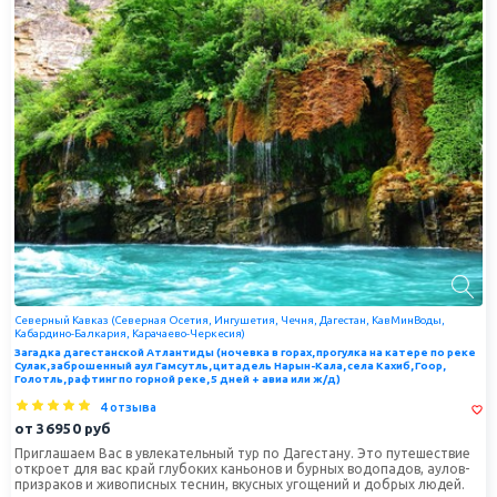
Северный Кавказ (Северная Осетия, Ингушетия, Чечня, Дагестан, КавМинВоды,
Кабардино-Балкария, Карачаево-Черкесия)
Загадка дагестанской Атлантиды (ночевка в горах, прогулка на катере по реке
Сулак, заброшенный аул Гамсутль, цитадель Нарын-Кала, села Кахиб, Гоор,
Голотль, рафтинг по горной реке, 5 дней + авиа или ж/д)
4 отзыва
от
36950
руб
Приглашаем Вас в увлекательный тур по Дагестану. Это путешествие
откроет для вас край глубоких каньонов и бурных водопадов, аулов-
призраков и живописных теснин, вкусных угощений и добрых людей.