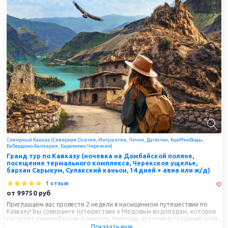
Северный Кавказ (Северная Осетия, Ингушетия, Чечня, Дагестан, КавМинВоды,
Кабардино-Балкария, Карачаево-Черкесия)
Гранд тур по Кавказу (ночевка на Домбайской поляне,
посещение термального комплекса, Черекское ущелье,
бархан Сарыкум, Сулакский каньон, 14 дней + авиа или ж/д)
1 отзыв
от
99750
руб
Приглашаем вас провести 2 недели в насыщенном путешествии по
Кавказу! Вы совершите путешествие к Медовым водопадам, которое
раскроет разнообразие и красоту природы, истории и традиций края,
увидите Аул Гамсутль, который часто называют село-призрак или
Показать еще...