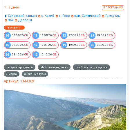
5 дней
В ПРОГРАММУ
Сулакский каньон
с. Кахиб
с. Гоор
вдп. Салтинский
Гамсутль
Чох
Дербент
Все даты
08
15
22
29
08.08.26
СБ.
15.08.26
СБ.
22.08.26
СБ.
29.08.26
СБ.
05
12
19
26
05.09.26
СБ.
12.09.26
СБ.
19.09.26
СБ.
26.09.26
СБ.
03
10
03.10.26
СБ.
10.10.26
СБ.
с водной прогулкой
Майские праздники
Ноябрьские праздники
8 марта
активные туры
Артикул: 1344309