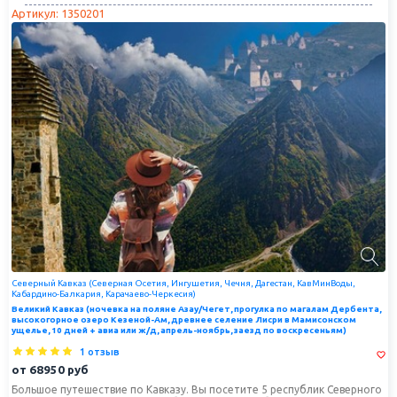
Артикул: 1350201
Северный Кавказ (Северная Осетия, Ингушетия, Чечня, Дагестан, КавМинВоды,
Кабардино-Балкария, Карачаево-Черкесия)
Великий Кавказ (ночевка на поляне Азау/Чегет, прогулка по магалам Дербента,
высокогорное озеро Кезеной-Ам, древнее селение Лисри в Мамисонском
ущелье, 10 дней + авиа или ж/д, апрель-ноябрь, заезд по воскресеньям)
1 отзыв
от
68950
руб
Большое путешествие по Кавказу. Вы посетите 5 республик Северного