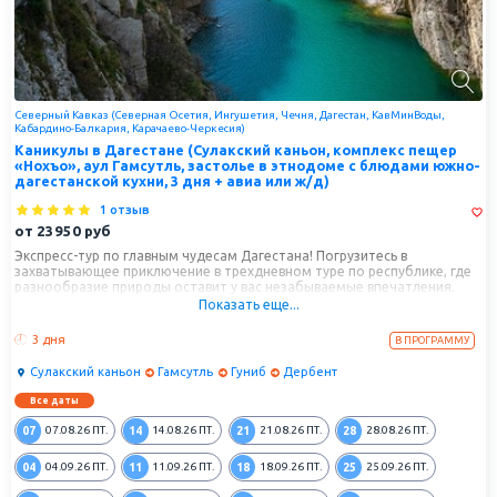
Северный Кавказ (Северная Осетия, Ингушетия, Чечня, Дагестан, КавМинВоды,
Кабардино-Балкария, Карачаево-Черкесия)
Каникулы в Дагестане (Сулакский каньон, комплекс пещер
«Нохъо», аул Гамсутль, застолье в этнодоме с блюдами южно-
дагестанской кухни, 3 дня + авиа или ж/д)
1 отзыв
от
23950
руб
Экспресс-тур по главным чудесам Дагестана! Погрузитесь в
захватывающее приключение в трехдневном туре по республике, где
разнообразие природы оставит у вас незабываемые впечатления.
Пройдемся по заброшенному аулу, оживим историю и почувствуем
Показать еще...
величие прошлого, посетим впечатляющий каньон и прокатимся на
катере.
3 дня
В ПРОГРАММУ
Сулакский каньон
Гамсутль
Гуниб
Дербент
Все даты
07
14
21
28
07.08.26
ПТ.
14.08.26
ПТ.
21.08.26
ПТ.
28.08.26
ПТ.
04
11
18
25
04.09.26
ПТ.
11.09.26
ПТ.
18.09.26
ПТ.
25.09.26
ПТ.