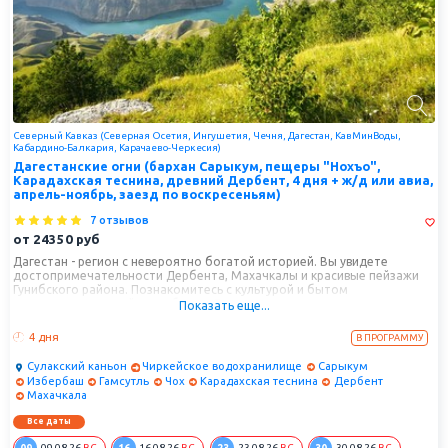
Северный Кавказ (Северная Осетия, Ингушетия, Чечня, Дагестан, КавМинВоды,
Кабардино-Балкария, Карачаево-Черкесия)
Дагестанские огни (бархан Сарыкум, пещеры "Нохъо",
Карадахская теснина, древний Дербент, 4 дня + ж/д или авиа,
апрель-ноябрь, заезд по воскресеньям)
7 отзывов
от
24350
руб
Дагестан - регион с невероятно богатой историей. Вы увидете
достопримечательности Дербента, Махачкалы и красивые пейзажи
Гунибского района. Познакомитесь с культурой и бытом
многонациональной республики. Дополнят впечатления
Показать еще...
традиционная местная кухня и завораживающие пейзажи.
4 дня
В ПРОГРАММУ
Сулакский каньон
Чиркейское водохранилище
Сарыкум
Избербаш
Гамсутль
Чох
Карадахская теснина
Дербент
Махачкала
Все даты
09.08.26
ВС.
16.08.26
ВС.
23.08.26
ВС.
30.08.26
ВС.