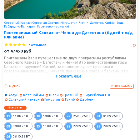
Северный Кавказ (Северная Осетия, Ингушетия, Чечня, Дагестан, КавМинВоды,
Кабардино-Балкария, Карачаево-Черкесия)
Гостеприимный Кавказ: от Чечни до Дагестана (6 дней + ж/д
или авиа)
7 отзывов
от
47450
руб
Приглашаем Вас в путешествие по двум прекрасным республикам
Северного Кавказа – Дагестану и Чечне! Это величественные горы
Кавказа и чарующий Каспий, затерянные аулы – призраки и
современные красавицы мечети, прекрасные озера и барханы, это
гостеприимство людей и вкусная кухня! Это край, овеянный
Показать еще...
легендами, воспетый поэтами и художниками! Давайте же устроим
себе каникулы по-кавказски – полные впечатлений, яркие и
6 дней
В ПРОГРАММУ
запоминающиеся!
Аргун
Кезеной-Ам
Шали
Грозный
Чиркейская ГЭС
Сулакский каньон
Гамсутль
Гуниб
Дербент
Все даты
11
18
25
01
11.08.26
ВТ.
18.08.26
ВТ.
25.08.26
ВТ.
01.09.26
ВТ.
08
15
22
29
08.09.26
ВТ.
15.09.26
ВТ.
22.09.26
ВТ.
29.09.26
ВТ.
06
06.10.26
ВТ.