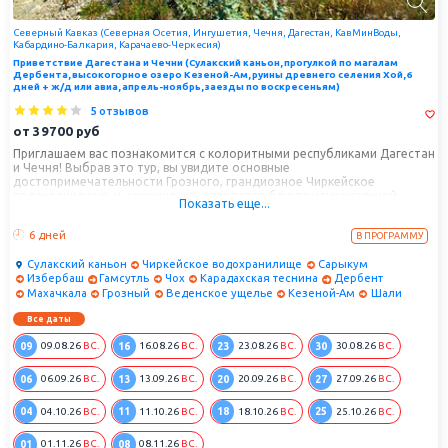
Северный Кавказ (Северная Осетия, Ингушетия, Чечня, Дагестан, КавМинВоды,
Кабардино-Балкария, Карачаево-Черкесия)
Приветствие Дагестана и Чечни (Сулакский каньон, прогулкой по магалам
Дербента, высокогорное озеро Кезеной-Ам, руины древнего селения Хой, 6
дней + ж/д или авиа, апрель-ноябрь, заезды по воскресеньям)
5 отзывов
от
39700
руб
Приглашаем вас познакомится с колоритными республиками Дагестан
и Чечня! Выбрав это тур, вы увидите основные
достопримечательности Грозного, грандиозное Чиркейское
водохранилище, и, конечно же, отведаете блюда национальной
Показать еще...
кавказкой кухни!
6 дней
В ПРОГРАММУ
Сулакский каньон
Чиркейское водохранилище
Сарыкум
Избербаш
Гамсутль
Чох
Карадахская теснина
Дербент
Махачкала
Грозный
Веденское ущелье
Кезеной-Ам
Шали
Все даты
09
16
23
30
09.08.26
ВС.
16.08.26
ВС.
23.08.26
ВС.
30.08.26
ВС.
06
13
20
27
06.09.26
ВС.
13.09.26
ВС.
20.09.26
ВС.
27.09.26
ВС.
04
11
18
25
04.10.26
ВС.
11.10.26
ВС.
18.10.26
ВС.
25.10.26
ВС.
01
08
01.11.26
ВС.
08.11.26
ВС.