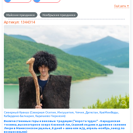
Ещё даты ▼
Майские праздники
Ноябрьские праздники
Артикул: 1344314
Северный Кавказ (Северная Осетия, Ингушетия, Чечня, Дагестан, КавМинВоды,
Кабардино-Балкария, Карачаево-Черкесия)
Величественные горы и вековые традиции ("ворота чудес" - Карадахская
теснина, высокогорное озеро Кезеной-Ам, Сказкий ледник и древнее селение
Лисри в Мамисонском ущелье, 8 дней + авиа или ж/д, апрель-ноябрь, заезд по
воскресеньям)