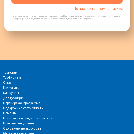
Посмотрите пример письма
Нажимая кнопку подписаться на рассылку, Вы подтверждаете свое согласие на получение
информации о предоставляемых «Магазином Путешествий» услугах.
Туристам
Турфирмам
О нас
Где купить
Как купить
Для турфирм
Партнерская программа
Подарочные сертификаты
Помощь
Политика конфиденциальности
Правила аннуляции
Однодневные экскурсии
Многодневные туры