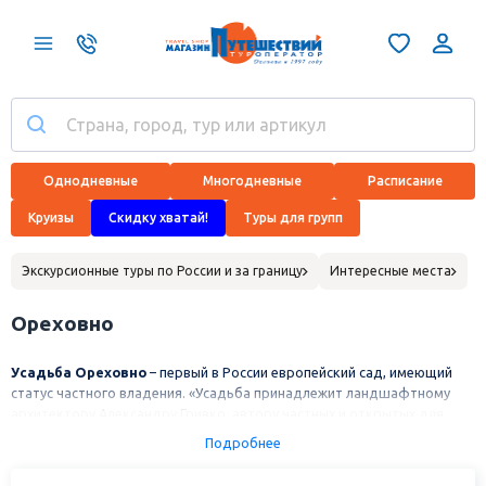
Однодневные
Многодневные
Расписание
Круизы
Скидку хватай!
Туры для групп
Экскурсионные туры по России и за границу
Интересные места
Ореховно
Усадьба Ореховно
– первый в России европейский сад, имеющий
статус частного владения. «Усадьба принадлежит ландшафтному
архитектору Александру Гривко, автору частных и открытых для
публики садов в России и Европе. Александр проводил здесь
Подробнее
детство.
Ореховно
расположено в одноименной деревне
Пустошинского
района Псковской области
на берегах реки