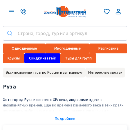
Однодневные
Многодневные
Расписание
Круизы
Скидку хватай!
Туры для групп
Экскурсионные туры по России и за границу
Интересные места
Руза
Хотя город Руза известен с XIV века, люди жили здесь с
незапамятных времен. Еще во времена каменного века в этих краях
поселились рыболовы и охотники, строящие свои жилища с
использованием костей мамонтов. Древние племена торговали друг
Подробнее
с другом, возводили на холмах крепости и обносили их валами.
В XIII веке на Рузскую землю пришли татары и нанесли ей ощутимый