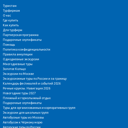
Туристам
Турфирмам
О нас
Где купить
Как купить
Для турфирм
Партнерская программа
Подарочные сертификаты
Помощь
Политика конфиденциальности
Правила аннуляции
Однодневные экскурсии
Многодневные туры
Золотое Кольцо
Экскурсии по Москве
Экскурсионные туры по России и за границу
Календарь фестивалей и событий 2026
Речные круизы. Навигация 2026
Новогодние туры 2027
Пляжный и горнолыжный отдых
Подарочные сертификаты
Туры для организованных и корпоративных групп
Экскурсии для школьных групп
Автобусные туры из Москвы
Автобусом к Чёрному морю
Авторские туры по России