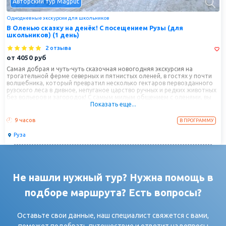
Авторский тур Magput
Однодневные экскурсии для школьников
В Оленью сказку на денёк! С посещением Рузы (для
школьников) (1 день)
2 отзыва
от
4050
руб
Самая добрая и чуть-чуть сказочная новогодняя экскурсия на
трогательной ферме северных и пятнистых оленей, в гостях у почти
волшебника, который превратил несколько гектаров первозданного
рузского леса в дивное, непуганое царство ручных и редких животных
без вольеров и загородок! С самым милым общением с оленями, вы
Показать еще...
сможете вместе погулять и покормить ягелем белоснежных северных
оленей, сфотографироваться в обнимку с пятнистыми оленятами-
бэмби, и прокатиться с ветерком на оленьей упряжке! Неподалеку
9 часов
В ПРОГРАММУ
заедем в провинциальную, очаровательную Рузу, погуляем по
кварталам старинных особняков, среди которых диво финского
Руза
модерна особняк Леонтьева и таинственный дом "Черной барыни",
поднимемся на валы древнего Рузского кремля-«Городка»,
остановимся на смотровых площадках в виде шатровых сторожевых
кремлевских башенок, а еще попробуем Рузу на вкус и продегустируем
знаменитый рузский десерт по рецепту местного жителя графа
Гурьева.
Не нашли нужный тур? Нужна помощь в
подборе маршрута? Есть вопросы?
Оставьте свои данные, наш специалист свяжется с вами,