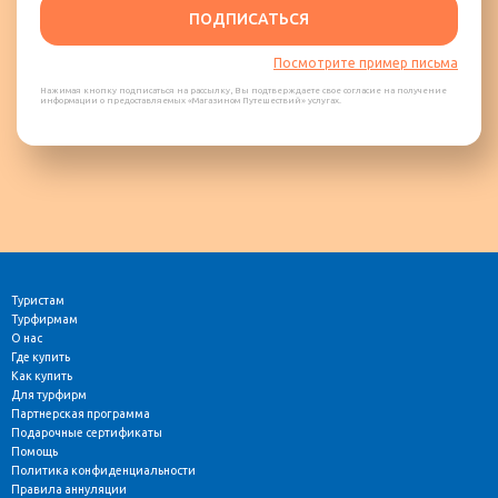
ПОДПИСАТЬСЯ
Посмотрите пример письма
Нажимая кнопку подписаться на рассылку, Вы подтверждаете свое согласие на получение
информации о предоставляемых «Магазином Путешествий» услугах.
Туристам
Турфирмам
О нас
Где купить
Как купить
Для турфирм
Партнерская программа
Подарочные сертификаты
Помощь
Политика конфиденциальности
Правила аннуляции