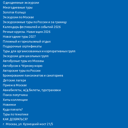
Однодневные экскурсии
Многодневные туры
Золотое Кольцо
Экскурсии по Москве
Экскурсионные туры по России и за границу
Календарь фестивалей и событий 2026
Речные круизы. Навигация 2026
Новогодние туры 2027
Пляжный и горнолыжный отдых
Подарочные сертификаты
Туры для организованных и корпоративных групп
Экскурсии для школьных групп
Автобусные туры из Москвы
Автобусом к Чёрному морю
Авторские туры по России
Бронирование пансионатов и санаториев
Детские лагеря
Прием в Москве
Авиабилеты, ж/д билеты, турстраховки
Поиск попутчика
Хиты коллекции
Новинки
Куда поехать?
Туры по тематике
КАК ДОБРАТЬСЯ?
г. Москва, ул. Кузнецкий мост 21/5