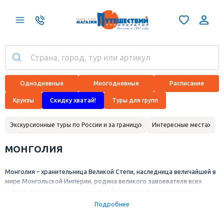
Однодневные
Многодневные
Расписание
Круизы
Скидку хватай!
Туры для групп
Экскурсионные туры по России и за границу
Интересные места
МОНГОЛИЯ
Монголия – хранительница Великой Степи, наследница величайшей в
мире Монгольской Империи, родина великого завоевателя всех
времен и народов Чингисхана, необыкновенная, таинственная,
притягательная страна! Монголия – одна из немногих стран мира,
Подробнее
сохранившая на своей территории десятки тысяч километров
девственных земель, а великое историческое наследие, яркие