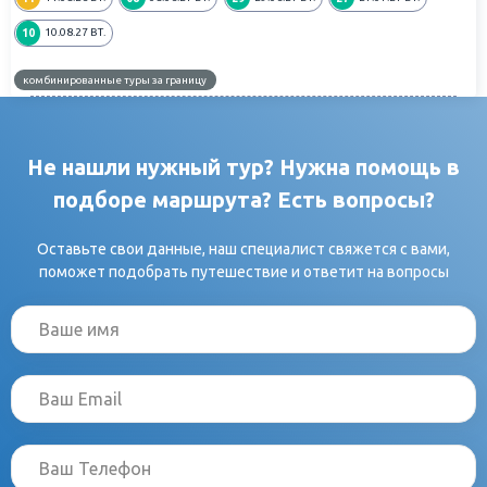
отобедаем национальными блюдами в настоящей монгольской юрте.
«бислаг». Отведать национальные блюда в Монголии можно в
10
10.08.27
ВТ.
ресторанах, кафе и традиционных чайных "цайны газар", где, вместе
с блюдом, вам подадут знаменитый монгольский чай "сутэй цай" с
добавлением молока, масла, специй и трав. Монголы считают «сутэй
комбинированные туры за границу
цай» напитком жизни, дарующем энергию и здоровье.
Не нашли нужный тур? Нужна помощь в
подборе маршрута? Есть вопросы?
Оставьте свои данные, наш специалист свяжется с вами,
поможет подобрать путешествие и ответит на вопросы