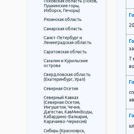
Псковская область (Псков,
Пушкинские горы,
Изборск, Печоры)
Г
Рязанская область
20
Самарская область
Санкт-Петербург и
Г
Ленинградская область
за
Саратовская область
7
Сахалин и Курильские
острова
в
Свердловская область
(Екатеринбург, Урал)
Г
Северная Осетия
сп
Северный Кавказ
а
(Северная Осетия,
Ингушетия, Чечня,
Дагестан, КавМинВоды,
Г
Кабардино-Балкария,
Карачаево-Черкесия)
ц
Сибирь (Красноярск,