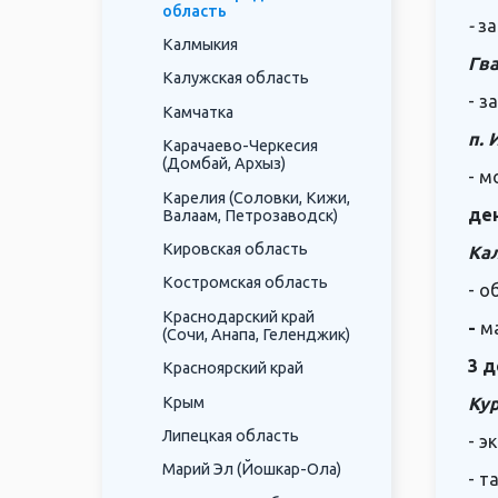
область
-
за
Калмыкия
Гва
Калужская область
- з
Камчатка
п. 
Карачаево-Черкесия
(Домбай, Архыз)
- м
Карелия (Соловки, Кижи,
де
Валаам, Петрозаводск)
Кировская область
Ка
Костромская область
- о
Краснодарский край
-
м
(Сочи, Анапа, Геленджик)
3 д
Красноярский край
Крым
Кур
Липецкая область
- э
Марий Эл (Йошкар-Ола)
- т