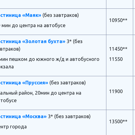
остиница «Маяк»
(без завтраков)
10950**
 мин до центра на автобусе
остиница «Золотая бухта»
3* (без
втраков)
11450**
 мин пешком до южного ж/д и автобусного
11550
окзала
остиница «Пруссия»
(без завтраков)
11900
альный район, 20мин до центра на
втобусе
остиница «Москва»
3* (без завтраков)
13500**
ентр города