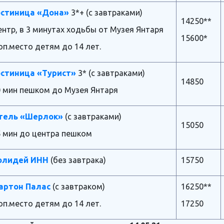
остиница «Дона»
3*+ (с завтраками)
14250**
нтр, в 3 минутах ходьбы от Музея Янтаря
15600*
п.место детям до 14 лет.
остиница «Турист»
3* (с завтраками)
14850
0 мин пешком до Музея Янтаря
тель «Шерлок»
(с завтраками)
15050
5 мин до центра пешком
олидей ИНН
(без завтрака)
15750
артон Палас
(с завтраком)
16250**
п.место детям до 14 лет.
17250