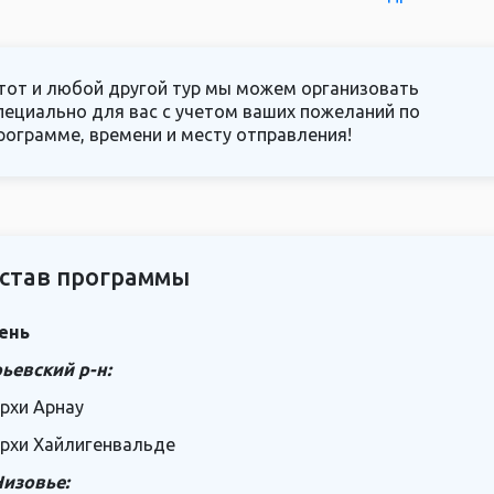
 а ландшафт и сказочные домики Светлогорска точно не
тот и любой другой тур мы можем организовать
пециально для вас с учетом ваших пожеланий по
рограмме, времени и месту отправления!
став программы
ень
ьевский р-н:
ирхи Арнау
ирхи Хайлигенвальде
Низовье: