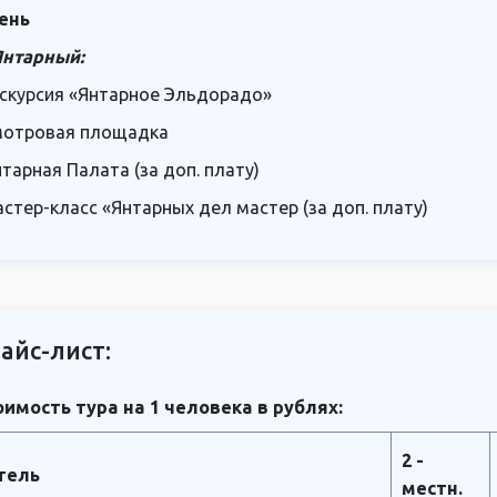
ень
Янтарный:
кскурсия «Янтарное Эльдорадо»
мотровая площадка
нтарная Палата (за доп. плату)
астер-класс «Янтарных дел мастер (за доп. плату)
айс-лист:
имость тура на 1 человека в рублях:
2 -
тель
местн.