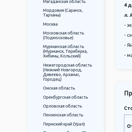
Магаданская область
4 д
Мордовия (Саранск,
п. 
Тарханы)
Москва
- э
Московская область
- с
(Подмосковье)
- Я
Мурманская область
(Мурманск, Териберка,
- м
Хибины, Кольский)
Нижегородская область
(Нижний Новгород,
Дивеево, Арзамас,
Городец)
Омская область
Пр
Оренбургская область
Орловская область
Сто
Пензенская область
Пермский край (Урал)
О