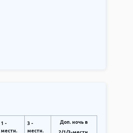
Доп. ночь в
1 -
3 -
местн.
местн.
2/1/3-местн.