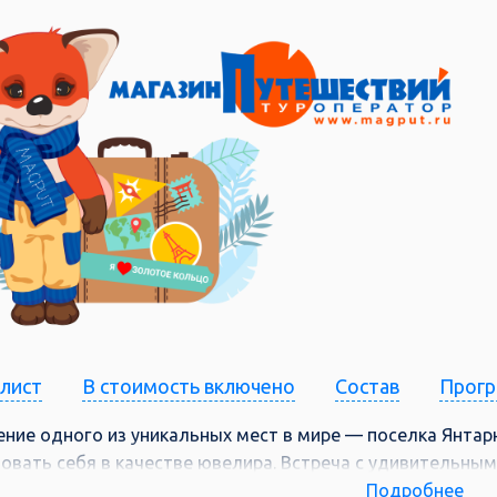
-лист
В стоимость включено
Состав
Прог
ние одного из уникальных мест в мире — поселка Янтарн
овать себя в качестве ювелира. Встреча с удивительным
м двух имен – Кёнигсберг и Калининград – реальным и м
Подробнее