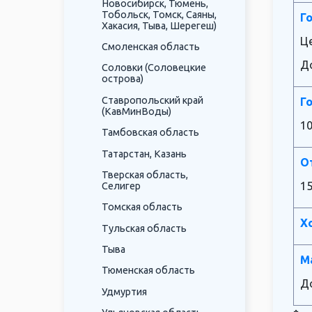
Новосибирск, Тюмень,
Тобольск, Томск, Саяны,
Г
Хакасия, Тыва, Шерегеш)
Це
Смоленская область
До
Соловки (Соловецкие
острова)
Ставропольский край
Г
(КавМинВоды)
1
Тамбовская область
Татарстан, Казань
О
Тверская область,
1
Селигер
Томская область
Х
Тульская область
Тыва
М
Тюменская область
До
Удмуртия