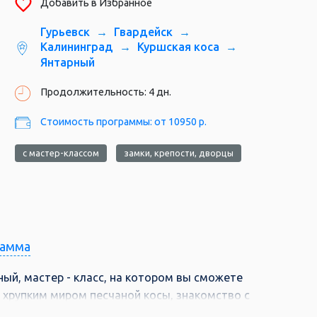
Добавить в Избранное
Гурьевск
Гвардейск
Калининград
Куршская коса
Янтарный
Продолжительность: 4 дн.
Стоимость программы: от 10950 р.
с мастер-классом
замки, крепости, дворцы
рамма
ый, мастер - класс, на котором вы сможете
 хрупким миром песчаной косы, знакомство с
ифическим, где у каждой улицы есть два