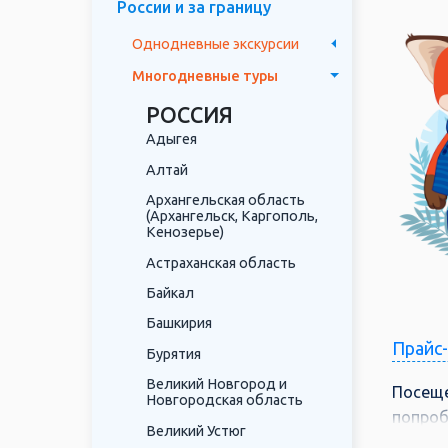
России и за границу
Однодневные экскурсии
Многодневные туры
РОССИЯ
Адыгея
Алтай
Архангельская область
(Архангельск, Каргополь,
Кенозерье)
Астраханская область
Байкал
Башкирия
Прайс
Бурятия
Великий Новгород и
Посеще
Новгородская область
попроб
Великий Устюг
городо