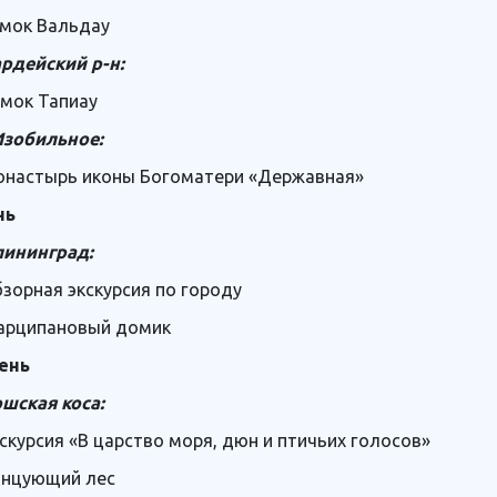
мок Вальдау
рдейский р-н:
амок Тапиау
Изобильное:
онастырь иконы Богоматери «Державная»
нь
лининград:
бзорная экскурсия по городу
арципановый домик
ень
шская коса:
кскурсия «В царство моря, дюн и птичьих голосов»
анцующий лес