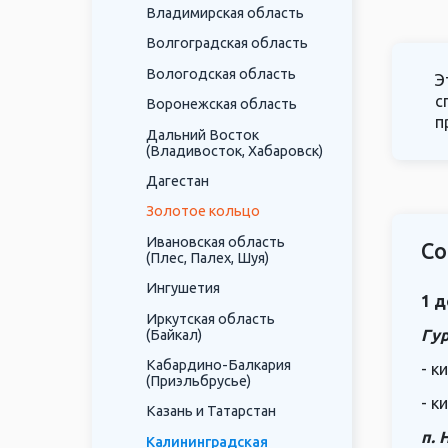
Владимирская область
имени,
Волгоградская область
Вологодская область
Э
с
Воронежская область
п
Дальний Восток
(Владивосток, Хабаровск)
Дагестан
Золотое кольцо
Ивановская область
Со
(Плес, Палех, Шуя)
Ингушетия
1 д
Иркутская область
Гур
(Байкал)
Кабардино-Балкария
- к
(Приэльбрусье)
- к
Казань и Татарстан
п. 
Калининградская