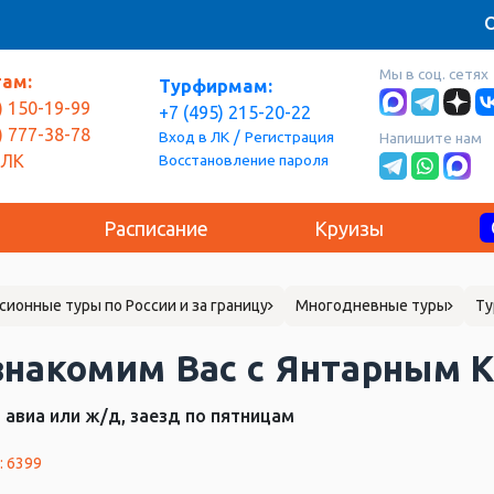
О
Мы в соц. сетях
там:
Турфирмам:
) 150-19-99
+7 (495) 215-20-22
) 777-38-78
/
Вход в ЛК
Регистрация
Напишите нам
Восстановление пароля
 ЛК
Расписание
Круизы
сионные туры по России и за границу
Многодневные туры
Ту
знакомим Вас с Янтарным 
+ авиа или ж/д, заезд по пятницам
: 6399