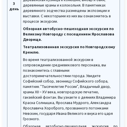
3
деревянные храмы и колокольня. В памятниках
день
деревянного зодчества размещены экспозиции и
выставки. С некоторыми из них вы ознакомитесь в
процессе экскурсии.
Обзорная автобусно-пешеходная экскурсия по
Великому Новгороду с посещением Ярославова
Дворища.
Театрализованная экскурсия по Новгородскому
Кремлю.
Во время театрализованной экскурсии в
сопровождении средневекового персонажа, вы
познакомитесь с главными
достопримечательностями города. Увидите
Софийский собор, звонницу Софийского собора,
памятник "Тысячелетие России", Владычный двор,
храмы XII – XV века, новгородскую печатню,
ганзейский фонтан. Вы узнаете о деяниях Владимира
Красна Солнышка, Ярослава Мудрого, Александра
Ярославича Хороброго, прозванного потомками
Невским, государя Ивана Великого и внука его царя
Грозного.
Обзорная автобусно-пешеходная экскурсия по