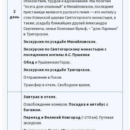
спокойствия, трудов и вдохновения. Мы посетим
"поэта дом опальный" в Михайловском, последнее
2
пристанище великого русского гения — его могилу у
день
стен Успенской церкви Святогорского монастыря, а
также, усадьбу ближайших друзей Александра
Сергеевича, семьи Осиповых-Вульф, – "дом Лариных"
в Тригорском.
Экскурсия по усадьбе Михайловское.
Экскурсия по Святогорскому монастырю с
посещением могилы А.С. Пушкина
Обед
в Пушкинских Горах.
Экскурсия по усадьбе Тригорское.
Отправление в Псков.
Трансфер в отель. Свободное время.
Завтрак в отеле.
Освобождение номеров.
Посадка в автобус с
багажом.
Переезд в Великий Новгород
(~210 км). Путевая
экскурсия.