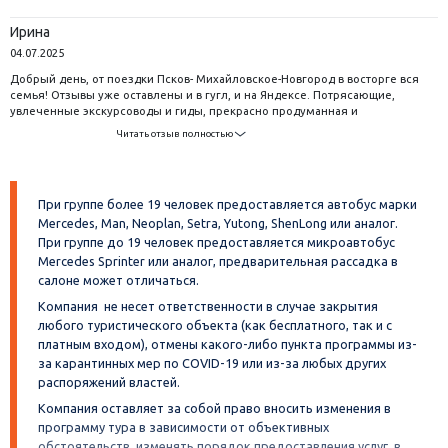
было отлично. Благодарим туроператора и всем рекомендуем!
Ирина
04.07.2025
Добрый день, от поездки Псков- Михайловское-Новгород в восторге вся
семья! Отзывы уже оставлены и в гугл, и на Яндексе. Потрясающие,
увлеченные экскурсоводы и гиды, прекрасно продуманная и
организованная программа! И вообще, встречались только люди,
Читать отзыв полностью
очень любящие свой край и рассказывать о нем часами. Очень интересно,
с душой, питание тоже отличное, прекрасные автобусы, вышколенные
водители, все в срок и точно по обещаниям.
При группе более 19 человек предоставляется автобус марки
Mercedes, Man, Neoplan, Setra, Yutong, ShenLong или аналог.
При группе до 19 человек предоставляется микроавтобус
Mercedes Sprinter или аналог, предварительная рассадка в
салоне может отличаться.
Компания не несет ответственности в случае закрытия
любого туристического объекта (как бесплатного, так и с
платным входом), отмены какого-либо пункта программы из-
за карантинных мер по COVID-19 или из-за любых других
распоряжений властей.
Компания оставляет за собой право вносить изменения в
программу тура в зависимости от объективных
обстоятельств, изменять порядок предоставления услуг, в