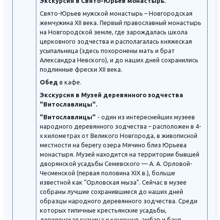
Экскурсия в Свято-Юрьев монастырь.
Свято-Юрьев мужской монастырь – Новгородская
жемчужина XII века. Первый православный монастырь
на Новгородской земле, где зарождалась школа
церковного зодчества и располагалась княжеская
усыпальница (здесь похоронены мать и брат
Александра Невского), и до наших дней сохранились
подлинные фрески XII века.
Обед
в кафе.
Экскурсия в Музей деревянного зодчества
"Витославлицы".
"Витославлицы"
- один из интереснейших музеев
народного деревянного зодчества – расположен в 4-
х километрах от Великого Новгорода, в живописной
местности на берегу озера Мячино близ Юрьева
монастыря. Музей находится на территории бывшей
дворянской усадьбы Семевского — А. А. Орловой-
Чесменской (первая половина XIX в.), больше
известной как "Орловская мыза". Сейчас в музее
собраны лучшие сохранившиеся до наших дней
образцы народного деревянного зодчества. Среди
которых типичные крестьянские усадьбы,
деревенская кузница и конюшня, амбар и баня,