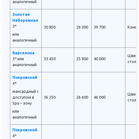
аналогичный
Золотая
Набережная
3*
30 850
26 300
39 700
Комп
или
аналогичный
Барселона
Швед
3*
или
33 450
25 900
40 000
стол
аналогичный
Покровский
4*
мансардный с
Швед
доступом в
36 250
26 600
46 000
стол
Spa – зону
или
аналогичный
Покровский
4*