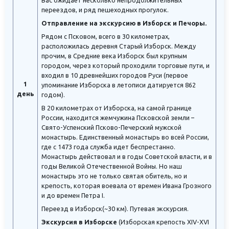
переездов, и ряд пешеходных прогулок.
Отправление на экскурсию в Изборск и Печоры.
Рядом с Псковом, всего в 30 километрах,
расположилась деревня Старый Изборск. Между
прочим, в Средние века Изборск был крупным
городом, через который проходили торговые пути, и
входил в 10 древнейших городов Руси (первое
1
упоминание Изборска в летописи датируется 862
день
годом).
В 20 километрах от Изборска, на самой границе
России, находится жемчужина Псковской земли –
Свято-Успенский Псково-Печерский мужской
монастырь. Единственный монастырь во всей России,
где с 1473 года служба идет беспрестанно.
Монастырь действовал и в годы Советской власти, и в
годы Великой Отечественной Войны. Но наш
монастырь это не только святая обитель, но и
крепость, которая воевала от времен Ивана Грозного
и до времен Петра I.
Переезд в Изборск(~30 км). Путевая экскурсия.
Экскурсия в Изборске
(Изборская крепость XIV-XVI