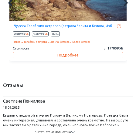
Чудеса Талабских островов (острова Залита и Белова, Изб...
?
08 августа,
Сб.
15 августа,
Сб.
eщё...
Псков
Талабские острова
Залита (остров)
Белов (остров)
Стоимость
17700 РУБ
от
Подробнее
Отзывы
Светлана Пенчилова
18.09.2025
Ездили с подругой в тур по Пскову и Великому Новгороду. Поездка была
очень интересная, душевная и составлена очень грамотно. На маршруте
мы заезжали в различные города, очень понравилось в Изборске и
ПушГорах. Спасибо всем экскурсоводам которые работали с нашей
Читать отзыв полностью
группой! Мы впервые побывали в таком прекрасном путешествии где все