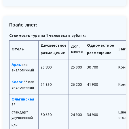
Прайс-лист:
Стоимость тура на 1 человека в рублях:
Двухместное
Одноместное
Доп.
Отель
Завт
место
размещение
размещение
Арль
или
25 800
25 900
30 700
Комп
аналогичный
Колос
3*
или
31 950
26 200
41 900
Комп
аналогичный
Ольгинская
3*
стандарт
Швед
30 650
24 900
34 900
улучшенный
стол
или