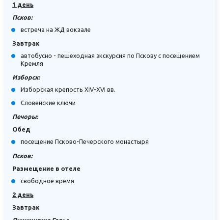
1 день
Псков:
встреча на ЖД вокзале
Завтрак
автобусно - пешеходная экскурсия по Пскову с посещением
Кремля
Изборск:
Изборская крепость XIV-XVI вв.
Словенские ключи
Печоры:
Обед
посещение Псково-Печерского монастыря
Псков:
Размещение в отеле
свободное время
2 день
Завтрак
Пушкинские Горы: