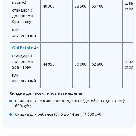
корпус)
Швед
40 300
28 500
55 100
стол
стандарт с
доступом в
Spa – зону
или
аналогичный
Old Estate
4*
стандарт с
доступом в
Швед
44 950
30 000
62 800
Spa – зону
стол
или
аналогичный
Скидка для всех типов размещения:
Скидка для пенсионеров/студентов/детей (с 14 до 18 лет):
600 руб.;
Скидка для ребенка (от 5 до 14 лет): 1 600 руб.