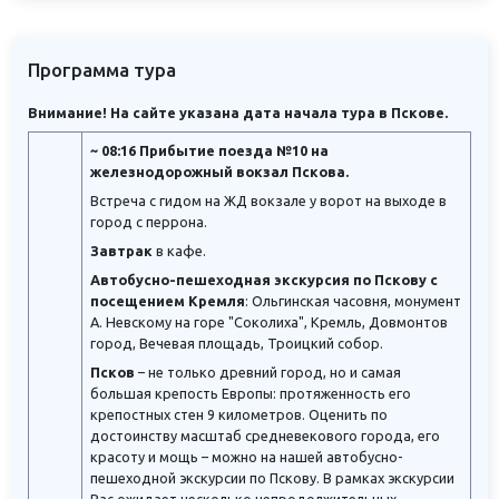
Программа тура
Внимание! На сайте указана дата начала тура в Пскове.
~ 08:16 Прибытие поезда
№10 на
железнодорожный вокзал Пскова.
Встреча с гидом на ЖД вокзале у ворот на выходе в
город с перрона.
Завтрак
в кафе.
Автобусно-пешеходная экскурсия по Пскову
с
посещением Кремля
: Ольгинская часовня, монумент
А. Невскому на горе "Соколиха", Кремль, Довмонтов
город, Вечевая площадь, Троицкий собор.
Псков
– не только древний город, но и самая
большая крепость Европы: протяженность его
крепостных стен 9 километров. Оценить по
достоинству масштаб средневекового города, его
красоту и мощь – можно на нашей автобусно-
пешеходной экскурсии по Пскову. В рамках экскурсии
Вас ожидает несколько непродолжительных