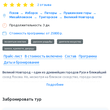
2 отзыва
Псков
Изборск
Печоры
Пушкинские горы
Михайловское
Тригорское
Великий Новгород
Продолжительность: 3 дн.
Стоимость программы: от 25800 р.
по святым местам
русские усадьбы
деятели искусства
замки, крепости, дворцы
Прайс-лист
В стоимость включено
Состав
Программа
Даты и бронирование
Великий Новгород – один из древнейших городов Руси и ближайший
сосед Пскова. Но, несмотря на близкое соседство, города смогли
отстроится совершенно непохожими друг на друга. В каждом из
Подробнее
городов свой принцип застройки, своя церковная школа
архитектуры и свой неуловимый шарм. В этом туре соединяются две
истории, две средневековые жемчужины северо-запада.
Забронировать тур