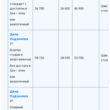
стандарт с
Швед
доступом в
36 700
26 600
46 900
стол
Spa – зону
или
аналогичный
Двор
Подзноева
3*
(корпус
студии и
Швед
38 150
28 500
50 700
апартаменты)
стол
Без доступа в
Spa – зону
или
аналогичный
Двор
Подзноева
4*
(главный