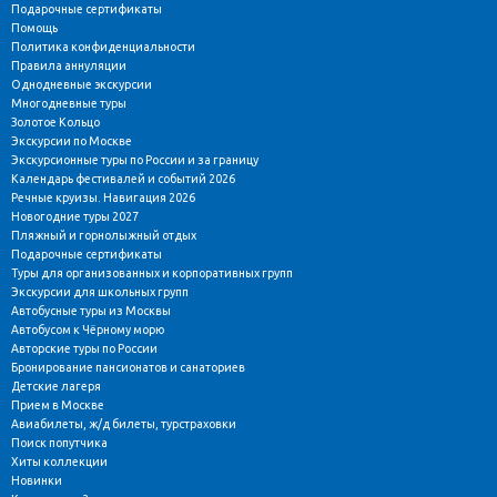
Подарочные сертификаты
Помощь
Политика конфиденциальности
Правила аннуляции
Однодневные экскурсии
Многодневные туры
Золотое Кольцо
Экскурсии по Москве
Экскурсионные туры по России и за границу
Календарь фестивалей и событий 2026
Речные круизы. Навигация 2026
Новогодние туры 2027
Пляжный и горнолыжный отдых
Подарочные сертификаты
Туры для организованных и корпоративных групп
Экскурсии для школьных групп
Автобусные туры из Москвы
Автобусом к Чёрному морю
Авторские туры по России
Бронирование пансионатов и санаториев
Детские лагеря
Прием в Москве
Авиабилеты, ж/д билеты, турстраховки
Поиск попутчика
Хиты коллекции
Новинки