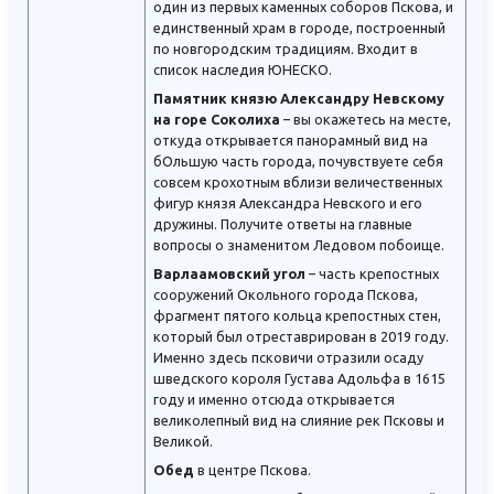
один из первых каменных соборов Пскова, и
единственный храм в городе, построенный
по новгородским традициям. Входит в
список наследия ЮНЕСКО.
Памятник князю Александру Невскому
на горе Соколиха
– вы окажетесь на месте,
откуда открывается панорамный вид на
бОльшую часть города, почувствуете себя
совсем крохотным вблизи величественных
фигур князя Александра Невского и его
дружины. Получите ответы на главные
вопросы о знаменитом Ледовом побоище.
Варлаамовский угол
– часть крепостных
сооружений Окольного города Пскова,
фрагмент пятого кольца крепостных стен,
который был отреставрирован в 2019 году.
Именно здесь псковичи отразили осаду
шведского короля Густава Адольфа в 1615
году и именно отсюда открывается
великолепный вид на слияние рек Псковы и
Великой.
Обед
в центре Пскова.