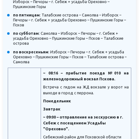
Изборск – Печоры – г. Себеж + усадьба Ореховно –
Пушкинские Горы
по пятницам
: Талабские острова – Самолва – Изборск –
Печоры – г. Себеж + усадьба Ореховно – Пушкинские Горы –
Псков
по субботам
: Самолва – Изборск – Печоры – г. Себеж +
усадьба Ореховно – Пушкинские Горы – Псков – Талабские
острова
по воскресеньям
: Изборск – Печоры – г. Себеж + усадьба
Ореховно – Пушкинские Горы – Псков – Талабские острова –
Самолва
~ 08:16 – прибытие поезда №010 на
железнодорожный вокзал Пскова.
Встреча с гидом на ЖД вокзале у ворот на
выходе в город с перрона.
Понедельник
Завтрак
~ 09:00 – отправление на экскурсию в г.
Себеж с посещением Усадьбы
"Ореховно".
Себежский район для Псковской области