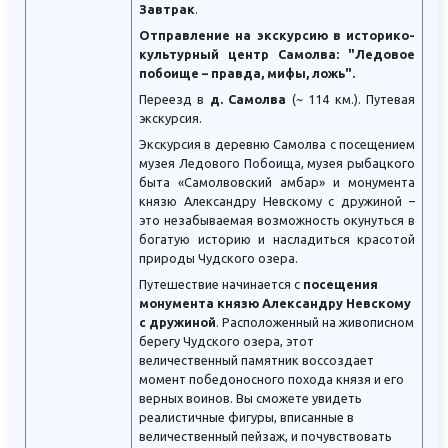
Завтрак
.
Отправление на экскурсию в историко-
культурный центр Самолва: "Ледовое
побоище – правда, мифы, ложь".
Переезд в
д. Самолва
(~ 114 км.). Путевая
экскурсия.
Экскурсия в деревню Самолва с посещением
музея Ледового Побоища, музея рыбацкого
быта «Самолвовский амбар» и монумента
князю Александру Невскому с дружиной –
это незабываемая возможность окунуться в
богатую историю и насладиться красотой
природы Чудского озера.
Путешествие начинается с
посещения
монумента князю Александру Невскому
с дружиной
. Расположенный на живописном
берегу Чудского озера, этот
величественный памятник воссоздает
момент победоносного похода князя и его
верных воинов. Вы сможете увидеть
реалистичные фигуры, вписанные в
величественный пейзаж, и почувствовать