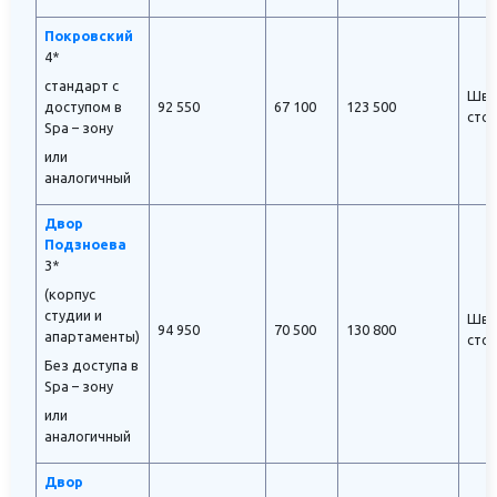
Покровский
4*
стандарт с
Шве
доступом в
92 550
67 100
123 500
сто
Spa – зону
или
аналогичный
Двор
Подзноева
3*
(корпус
студии и
Шве
94 950
70 500
130 800
апартаменты)
сто
Без доступа в
Spa – зону
или
аналогичный
Двор