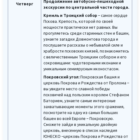
Продолжение автобусно-пешеходной
Четверг
экскурсии по центральной части города.
Кремль и Троицкий собор
– самое сердце
Пскова. Крепость, которой по своей
мощности практически нет равных. Вы
прогуляетесь среди старинных стен и башен,
узнаете загадки Довмонтова города и
послушаете рассказы о небывалой силе и
храбрости псковских князей, познакомитесь
с величественным Троицким собором и его
сокровищами: чудотворными иконами и
уникальным семиярусным иконостасом.
Покровский угол:
Покровская башня и
церковь Покрова и Рождества от Пролома –
вы увидите место славной победы
псковичей над польским королем Стефаном
Баторием, узнаете самые интересные
захватывающие моменты этого сражения,
посмотрите на одну из самых больших
башен во всей Европе – Покровскую.
Сможете зайди в уникальную двойную
церковь, внесенную в список наследия
ЮНЕСКО –церковь Покрова и Рождества от