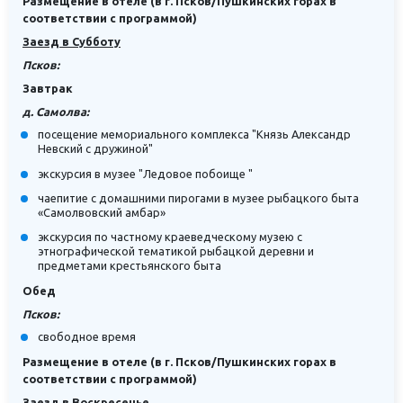
Размещение в отеле (в г. Псков/Пушкинских горах в
соответствии с программой)
Заезд в Субботу
Псков:
Завтрак
д. Самолва:
посещение мемориального комплекса "Князь Александр
Невский с дружиной"
экскурсия в музее "Ледовое побоище "
чаепитие с домашними пирогами в музее рыбацкого быта
«Самолвовский амбар»
экскурсия по частному краеведческому музею с
этнографической тематикой рыбацкой деревни и
предметами крестьянского быта
Обед
Псков:
свободное время
Размещение в отеле (в г. Псков/Пушкинских горах в
соответствии с программой)
Заезд в Воскресенье