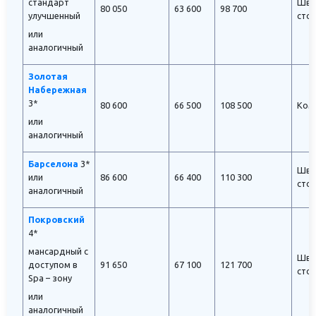
стандарт
Шве
80 050
63 600
98 700
улучшенный
сто
или
аналогичный
Золотая
Набережная
3*
80 600
66 500
108 500
Ком
или
аналогичный
Барселона
3*
Шве
или
86 600
66 400
110 300
сто
аналогичный
Покровский
4*
мансардный с
Шве
доступом в
91 650
67 100
121 700
сто
Spa – зону
или
аналогичный