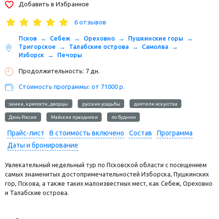
Добавить в Избранное
6 отзывов
Псков
Себеж
Ореховно
Пушкинские горы
Тригорское
Талабские острова
Самолва
Изборск
Печоры
Продолжительность: 7 дн.
Стоимость программы: от 71000 р.
замки, крепости, дворцы
русские усадьбы
деятели искусства
День России
Майские праздники
по будням
Прайс-лист
В стоимость включено
Состав
Программа
Даты и бронирование
Увлекательный недельный тур по Псковской области с посещением
самых знаменитых достопримечательностей Изборска, Пушкинских
гор, Пскова, а также таких малоизвестных мест, как Себеж, Ореховно
и Талабские острова.