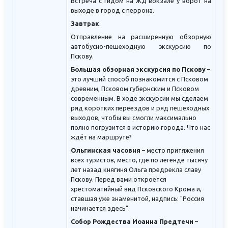
Встреча с гидом на ЖД вокзале у ворот на
выходе в город с перрона.
Завтрак
.
Отправление на расширенную обзорную
автобусно-пешеходную экскурсию по
Пскову.
Большая обзорная экскурсия по Пскову
–
это лучший способ познакомится с Псковом
древним, Псковом губернским и Псковом
современным. В ходе экскурсии мы сделаем
ряд коротких переездов и ряд пешеходных
выходов, чтобы вы смогли максимально
полно погрузится в историю города. Что нас
ждёт на маршруте?
Ольгинская часовня
– место притяжения
всех туристов, место, где по легенде тысячу
лет назад княгиня Ольга предрекла славу
Пскову. Перед вами откроется
хрестоматийный вид Псковского Крома и,
ставшая уже знаменитой, надпись: "Россия
начинается здесь".
Собор Рождества Иоанна Предтечи
–