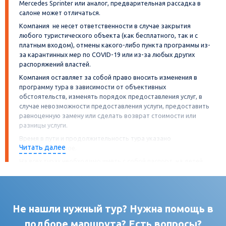
Mercedes Sprinter или аналог, предварительная рассадка в
салоне может отличаться.
Компания не несет ответственности в случае закрытия
любого туристического объекта (как бесплатного, так и с
платным входом), отмены какого-либо пункта программы из-
за карантинных мер по COVID-19 или из-за любых других
распоряжений властей.
Компания оставляет за собой право вносить изменения в
программу тура в зависимости от объективных
обстоятельств, изменять порядок предоставления услуг, в
случае невозможности предоставления услуги, предоставить
равноценную замену или сделать возврат стоимости или
разницы услуги.
Время в пути и продолжительность тура указано
Читать далее
ориентировочное.
На всех турах необходимо иметь с собой паспорт, на детей
свидетельство о рождении. А также
иные документы, требуемые гостиницами, музеями,
точками питания и другими объектами посещения в
программе тура (как то: QR-код, сертификат или иное, в
Не нашли нужный тур? Нужна помощь в
зависимости от ограничений введённых регионом/
страной). Иностранные граждане должны иметь при
подборе маршрута? Есть вопросы?