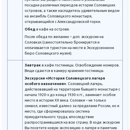
посадки различных периодов истории Соловецких
островов, а также насладитесь удивительным видом
на ансамбль Соловецкого монастыря,
открывающийся с Александровской горки.
Обед
в кафе на острове.
После обеда по желанию – доп. экскурсии на
Соловках (самостоятельно бронируется и
оплачивается туристом на месте в Экскурсионном
бюро Соловецкого музея).
Завтрак
в кафе гостиницы. Освобождение номеров.
Вещи сдаются в камеру хранения гостиницы.
Экскурсия «История Соловецкого лагеря
особого назначения»
. Соловецкий лагерь,
действовавший на территории бывшего монастыря с
начала 1920-х до конца 1930-х гг., занимает особое
место в истории XX века. Соловки – не только
символ, известный далеко за пределами России, но и
место, где сформировалась система
принудительного труда, впоследствии
распространившаяся на всю страну. В ходе экскурсии
Вы посетите новую экспозицию о лагере и памятник