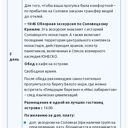
Для того, чтобы ваша прогулка была комфортной –
по прибытию на Соловки заказан трансфер вещей
до отелей.
~ 10:45 Обзорная экскурсия по Соловецкому
Кремлю
. Эта экскурсия знакомит с историей
Соловецкого монастыря. А также включает
посещение территории центрального комплекса
монастыря, действующих храмов, осмотр
памятников, включенных в Список всемирного
2
наследия ЮНЕСКО.
день
Обед
в кафе на острове.
Свободное время.
После обеда рекомендуем самостоятельно
прогуляться по берегу Белого моря, где можно
встретить «Пляшущие березки» и «Мыс лабиринтов»
– след языческих цивилизаций.
Размещение в одной из лучших гостиниц
острова
с 14.00.
По желанию за доп. плату:
доп. экскурсии на Соловках (при наличии групп на
определенную дату, бронируется и оплачивается