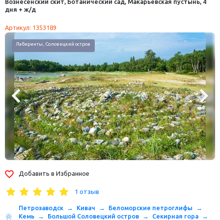
Вознесенский скит, Ботанический сад, Макарьевская пустынь, 4
дня + ж/д
Артикул: 1353189
биринты, Соловецкий остров
Добавить в Избранное
1 отзыв
Петрозаводск
Кивач
Беломорские петроглифы
Кемь
Большой Соловецкий остров
Секирная гора