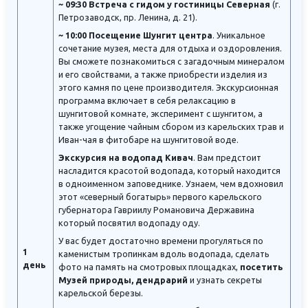
~ 09:30 Встреча с гидом у гостиницы Северная
(г.
Петрозаводск, пр. Ленина, д. 21).
~ 10:00 Посещение Шунгит центра
. Уникальное
сочетание музея, места для отдыха и оздоровления.
Вы сможете познакомиться с загадочным минералом
и его свойствами, а также приобрести изделия из
этого камня по цене производителя. Экскурсионная
программа включает в себя релаксацию в
шунгитовой комнате, эксперимент с шунгитом, а
также угощение чайным сбором из карельских трав и
Иван-чая в фитобаре на шунгитовой воде.
Экскурсия на водопад Кивач
. Вам предстоит
насладится красотой водопада, который находится
в одноименном заповеднике. Узнаем, чем вдохновил
этот «северный богатырь» первого карельского
губернатора Гавриилу Романовича Державина
который посвятил водопаду оду.
У вас будет достаточно времени прогуляться по
1
каменистым тропинкам вдоль водопада, сделать
день
фото на память на смотровых площадках,
посетить
Музей природы, дендрарий
и узнать секреты
карельской березы.