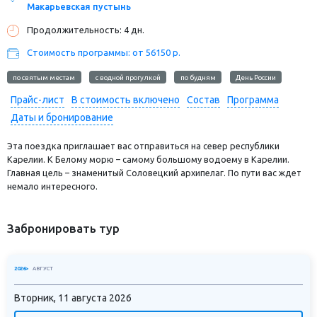
Макарьевская пустынь
Продолжительность: 4 дн.
Стоимость программы: от 56150 р.
по святым местам
с водной прогулкой
по будням
День России
Прайс-лист
В стоимость включено
Состав
Программа
Даты и бронирование
Эта поездка приглашает вас отправиться на север республики
Карелии. К Белому морю – самому большому водоему в Карелии.
Главная цель – знаменитый Соловецкий архипелаг. По пути вас ждет
немало интересного.
Забронировать тур
2026>
АВГУСТ
Вторник, 11 августа 2026