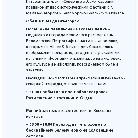
Путевая экскурсия «Северные рубежи Карелии»
познакомит нас с историческими фактами о г.
Медвежьегорске и Беломорско-Балтийском канале.
Обед в г. Медвежьегорск.
Посещение павильона «Бесовы Следки»
.
Недалеко от города Беломорск расположены
Беломорские Петроглифы – наскальные рисунки,
которым не менее 5-8 тысяч лет. Сохранились
изображения прекрасно, сегодня это уникальный
источник информации о жизни древнего человека,
его культуре и мифологии, повседневном быте и
занятиях.
Насладившись рассказом и прекрасными пейзажами
северной природы, отправляемся в г. Кемь.
~ 21:00 Прибытие в пос. Рабочеостровск.
Размещение в гостинице
. Отдых.
Ранний
завтрак в кафе гостиницы. Выезд из
номеров.
~ 08:00 – 10:00 Переход на теплоходе по
бескрайнему Белому морю на Соловецкие
острова.