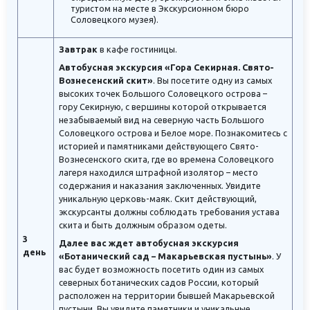
туристом на месте в Экскурсионном бюро
Соловецкого музея).
Завтрак
в кафе гостиницы.
Автобусная экскурсия «Гора Секирная. Свято-
Вознесенский скит»
. Вы посетите одну из самых
высоких точек Большого Соловецкого острова –
гору Секирную, с вершины которой открывается
незабываемый вид на северную часть Большого
Соловецкого острова и Белое море. Познакомитесь с
историей и памятниками действующего Свято-
Вознесенского скита, где во времена Соловецкого
лагеря находился штрафной изолятор – место
содержания и наказания заключенных. Увидите
уникальную церковь-маяк. Скит действующий,
экскурсанты должны соблюдать требования устава
скита и быть должным образом одеты.
3
Далее вас ждет автобусная экскурсия
день
«Ботанический сад – Макарьевская пустынь»
. У
вас будет возможность посетить один из самых
северных ботанических садов России, который
расположен на территории бывшей Макарьевской
пустыни. Вы увидите памятники и уникальные