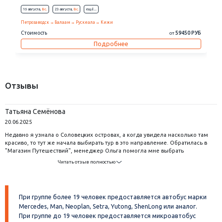
16 августа,
Вс.
23 августа,
Вс.
eщё...
Петрозаводск
Валаам
Рускеала
Кижи
Стоимость
59450 РУБ
от
Подробнее
Отзывы
Татьяна Семёнова
20.06.2025
Недавно я узнала о Соловецких островах, а когда увидела насколько там
красиво, то тут же начала выбирать тур в это направление. Обратилась в
"Магазин Путешествий", менеджер Ольга помогла мне выбрать
программу, очень понравилось что помимо Соловков мы еще и с
Читать отзыв полностью
Петрозаводском познакомились. Карелия меня очень впечатлила, здесь
много интересных мест, обязательно вернусь в эти края. Что касается
Соловецких островов, так я теперь всем рекомендую тут побывать.
Невероятное место! Спасибо огромное за такое чудесное путешествие!
При группе более 19 человек предоставляется автобус марки
Mercedes, Man, Neoplan, Setra, Yutong, ShenLong или аналог.
При группе до 19 человек предоставляется микроавтобус