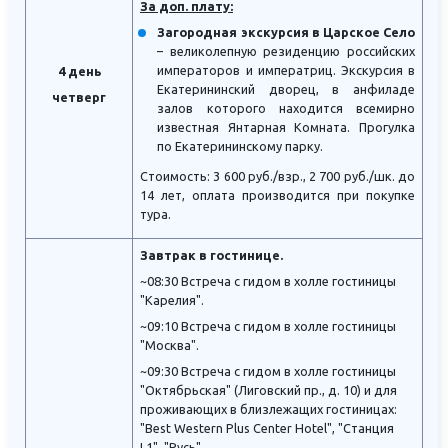
За доп. плату:
Загородная экскурсия в Царское Село
– великолепную резиденцию российских
императоров и императриц. Экскурсия в
4 день
Екатерининский дворец, в анфиладе
четверг
залов которого находится всемирно
известная Янтарная Комната. Прогулка
по Екатерининскому парку.
Стоимость: 3 600 руб./взр., 2 700 руб./шк. до
14 лет, оплата производится при покупке
тура.
Завтрак в гостинице.
~08:30 Встреча с гидом в холле гостиницы
"Карелия".
~09:10 Встреча с гидом в холле гостиницы
"Москва".
~09:30 Встреча с гидом в холле гостиницы
"Октябрьская" (Лиговский пр., д. 10) и для
проживающих в близлежащих гостиницах:
"Best Western Plus Center Hotel", "Станция
L1", "Русь".