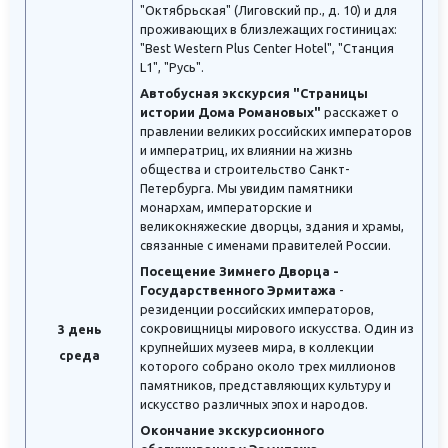
"Октябрьская" (Лиговский пр., д. 10) и для
проживающих в близлежащих гостиницах:
"Best Western Plus Center Hotel", "Станция
L1", "Русь".
Автобусная экскурсия "Страницы
истории Дома Романовых"
расскажет о
правлении великих российских императоров
и императриц, их влиянии на жизнь
общества и строительство Санкт-
Петербурга. Мы увидим памятники
монархам, императорские и
великокняжеские дворцы, здания и храмы,
связанные с именами правителей России.
Посещение Зимнего Дворца -
Государственного Эрмитажа
-
резиденции российских императоров,
сокровищницы мирового искусства. Один из
3 день
крупнейших музеев мира, в коллекции
среда
которого собрано около трех миллионов
памятников, представляющих культуру и
искусство различных эпох и народов.
Окончание экскурсионного