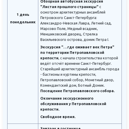
Обзорная автобусная экскурсия
"Листая прошлого страницы"
с
осмотром архитектурных ансамблей
1 день
Петровского Санкт-Петербурга:
понедельник
Александро-Невская Лавра, Летний сад,
Марсово Поле, Медный всадник,
Меншиковский дворец, Стрелка
Васильевского острова, домик Петра I.
Экскурсия "…где оживает век Петра"
по территории Петропавловской
крепости
, с начала строительства которой
ведёт отсчёт времени Санкт-Петербург.
Старейший архитектурный ансамбль города
- бастионы и куртины крепости,
Петропавловский собор, Монетный двор,
Комендантский дом, Ботный Домик.
Посещение Петропавловского собора.
Окончание экскурсионного
обслуживания у Петропавловской
крепости.
Свободное время.
Завтрак в гостинице.