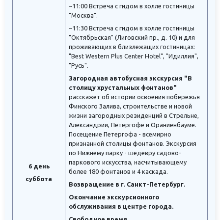
~11:00 Встреча с гидом в холле гостиницы
"Москва".
~11:30 Встреча с гидом в холле гостиницы
"Октябрьская" (Лиговский пр., д. 10) и для
проживающих в близлежащих гостиницах:
"Best Western Plus Center Hotel", "Идиллия",
"Русь".
Загородная автобусная экскурсия "В
столицу хрустальных фонтанов"
расскажет об истории освоения побережья
Финского Залива, строительстве и новой
жизни загородных резиденций в Стрельне,
Александрии, Петергофе и Ораниенбауме.
Посещение Петергофа - всемирно
признанной столицы фонтанов. Экскурсия
по Нижнему парку - шедевру садово-
паркового искусства, насчитывающему
6 день
более 180 фонтанов и 4 каскада.
суббота
Возвращение в г. Санкт-Петербург.
Окончание экскурсионного
обслуживания в центре города.
Свободное время.