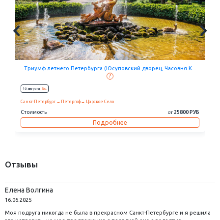
Всё самое главное в Петербурге за два дня (Эрмитаж, пар...
?
10 октября,
Сб.
17 октября,
Сб.
eщё...
Санкт-Петербург
Царское Село
Стоимость
8300 РУБ
от
Подробнее
Отзывы
Елена Волгина
16.06.2025
Моя подруга никогда не была в прекрасном Санкт-Петербурге и я решила