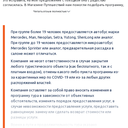
это исправить, на мое предложение с поездкой она с радостью
согласилась. В Магазине Путешествий нам помогли подобрать программу,
я хотела чтобы за неделю подруга увидела все достопримечательности
Читать отзыв полностью
этого города и данная недельная программа нам идеально подошла.
Поездка прошла очень легко и интересно, подруга в восторге от Санкт-
Петербурга! Мы очень благодарны нашему экскурсоводу Галине, она
каждого влюбляет в Питер своими рассказами , даже я по новому на него
При группе более 19 человек предоставляется автобус марки
взглянула, хотя и бываю тут часто. Спасибо за организацию тура и за
Mercedes, Man, Neoplan, Setra, Yutong, ShenLong или аналог.
шикарную экскурсионную программу!
При группе до 19 человек предоставляется микроавтобус
Mercedes Sprinter или аналог, предварительная рассадка в
салоне может отличаться.
Компания не несет ответственности в случае закрытия
любого туристического объекта (как бесплатного, так и с
платным входом), отмены какого-либо пункта программы из-
за карантинных мер по COVID-19 или из-за любых других
распоряжений властей.
Компания оставляет за собой право вносить изменения в
программу тура в зависимости от объективных
обстоятельств, изменять порядок предоставления услуг, в
случае невозможности предоставления услуги, предоставить
равноценную замену или сделать возврат стоимости или
разницы услуги.
Время в пути и продолжительность тура указано