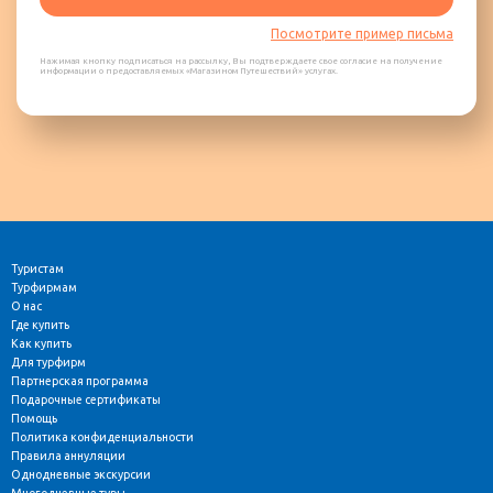
Посмотрите пример письма
Нажимая кнопку подписаться на рассылку, Вы подтверждаете свое согласие на получение
информации о предоставляемых «Магазином Путешествий» услугах.
Туристам
Турфирмам
О нас
Где купить
Как купить
Для турфирм
Партнерская программа
Подарочные сертификаты
Помощь
Политика конфиденциальности
Правила аннуляции
Однодневные экскурсии
Многодневные туры