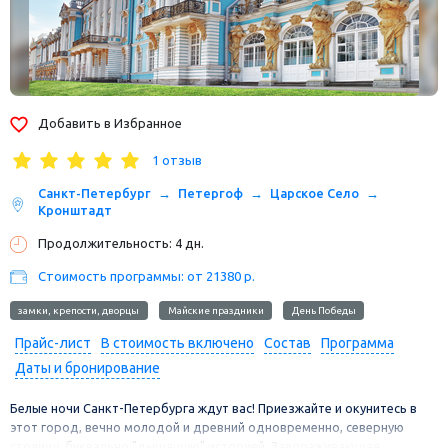
спецпредложения не суммируются со
скидками по «Акции», кроме
персональных скидок от менеджера.
Предоплату по туру, участвующему в
Добавить в Избранное
акции, необходимо внести в размере
50% в течение 3 рабочих дней после
1 отзыв
бронирования, полная оплата вносится
Санкт-Петербург
Петергоф
Царское Село
Кронштадт
не позднее, чем за месяц до начала
тура.
Продолжительность: 4 дн.
Скидка не распространяется на
Стоимость программы: от 21380 р.
перебронирование ранее
замки, крепости, дворцы
Майские праздники
День Победы
приобретенных туров.
Прайс-лист
В стоимость включено
Состав
Программа
Скидка действует на базовую
Даты и бронирование
стоимость путевки и не
Белые ночи Санкт-Петербурга ждут вас! Приезжайте и окунитесь в
распространяется на все виды доплат
этот город, вечно молодой и древний одновременно, северную
и дополнительных услуг.
столицу, буквально "дышащую" историей. Завораживающая