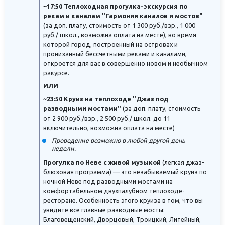
~17:50 Теплоходная прогулка-экскурсия по
рекам и каналам "Гармония каналов и мостов"
(за доп. плату, стоимость от 1 300 руб./взр., 1 000
руб./ школ., возможна оплата на месте), во время
которой город, построенный на островах и
пронизанный бессчетными реками и каналами,
откроется для вас в совершенно новом и необычном
ракурсе.
ИЛИ
~23:50 Круиз на теплоходе "Джаз под
разводными мостами"
(за доп. плату, стоимость
от 2 900 руб./взр., 2 500 руб./ школ. до 11
включительно, возможна оплата на месте)
Проведение возможно в любой другой день
недели.
Прогулка по Неве с живой музыкой
(легкая джаз-
блюзовая программа) — это незабываемый круиз по
ночной Неве под разводными мостами на
комфортабельном двухпалубном теплоходе-
ресторане. Особенность этого круиза в том, что вы
увидите все главные разводные мосты:
Благовещенский, Дворцовый, Троицкий, Литейный,