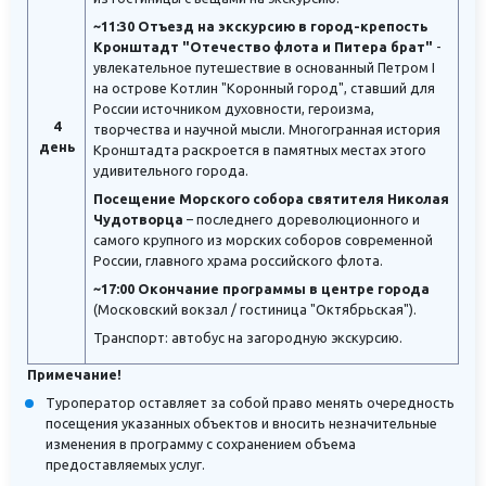
~11:30 Отъезд на экскурсию в город-крепость
Кронштадт "Отечество флота и Питера брат"
-
увлекательное путешествие в основанный Петром I
на острове Котлин "Коронный город", ставший для
России источником духовности, героизма,
4
творчества и научной мысли. Многогранная история
день
Кронштадта раскроется в памятных местах этого
удивительного города.
Посещение Морского собора святителя Николая
Чудотворца
– последнего дореволюционного и
самого крупного из морских соборов современной
России, главного храма российского флота.
~17:00 Окончание программы в центре города
(Московский вокзал / гостиница "Октябрьская").
Транспорт: автобус на загородную экскурсию.
Примечание!
Туроператор оставляет за собой право менять очередность
посещения указанных объектов и вносить незначительные
изменения в программу с сохранением объема
предоставляемых услуг.