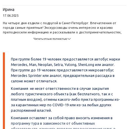
Ирина
17.06.2025
На четыре дня ездили с подругой в Санкт-Петербург. Впечатления от
города самые приятные! Экскурсоводы очень интересно и красиво
преподносили информацию и рассказывали о достопримечательностях,
не влюбиться в эти места было сложно. Спасибо за знакомство с Питером
Читать отзыв полностью
и за поездку!
При группе более 19 человек предоставляется автобус марки
Mercedes, Man, Neoplan, Setra, Yutong, ShenLong или аналог.
При группе до 19 человек предоставляется микроавтобус
Mercedes Sprinter или аналог, предварительная рассадка в
салоне может отличаться.
Компания не несет ответственности в случае закрытия
любого туристического объекта (как бесплатного, так и с
платным входом), отмены какого-либо пункта программы из-
за карантинных мер по COVID-19 или из-за любых других
распоряжений властей.
Компания оставляет за собой право вносить изменения в
программу тура в зависимости от объективных
обстоятельств, изменять порядок предоставления услуг, в