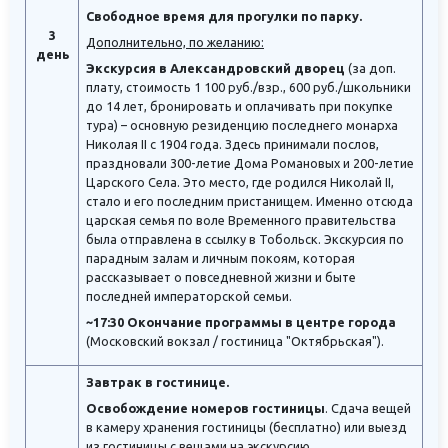
Свободное время для прогулки по парку.
3
Дополнительно, по желанию:
день
Экскурсия в Александровский дворец
(за доп.
плату, стоимость 1 100 руб./взр., 600 руб./школьники
до 14 лет, бронировать и оплачивать при покупке
тура) – основную резиденцию последнего монарха
Николая II с 1904 года. Здесь принимали послов,
праздновали 300-летие Дома Романовых и 200-летие
Царского Села. Это место, где родился Николай II,
стало и его последним пристанищем. Именно отсюда
царская семья по воле Временного правительства
была отправлена в ссылку в Тобольск. Экскурсия по
парадным залам и личным покоям, которая
рассказывает о повседневной жизни и быте
последней императорской семьи.
~17:30 Окончание программы в центре города
(Московский вокзал / гостиница "Октябрьская").
Завтрак в гостинице.
Освобождение номеров гостиницы
. Сдача вещей
в камеру хранения гостиницы (бесплатно) или выезд
из гостиницы с вещами на экскурсию.