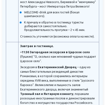
мост Александра Невского, Биржевой и "жемчужину"
Петербурга – мост Императора Петра Великого!
WELCOME-drink для всех гостей (бокал
шампанского).
К причалу и обратно в гостиницу туристы
добираются самостоятельно.
Продолжительность прогулки – 2 ч 45 мин.
Стоимость уточняется (возможна оплата на месте).
Завтрак в гостинице.
~11:30 Загородная экскурсия в Царское село
(Пушкин) "О, сколько нам мгновений чудных подарит
Царское село".
Экскурсия в
Екатерининский Дворец
– одну из
самых блистательных резиденций династии
Романовых, в которой сохранились интерьеры
середины XVIII века, выполненные в стиле "русского
барокко". Великолепие и пышность залов
Екатерининского дворца, включая знаменитый
Тронный зал и Янтарную комнату
, поражали
роскошью иностранных послов и демонстрировали
богатство и могущество государства Российского.