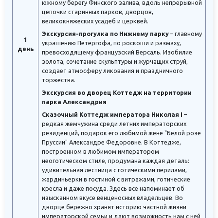
южному берегу Финского залива, вдоль непрерывной
цепочки старинных парков, дворцов,
великокняжеских усадеб и церквей.
Экскурсия-прогулка по Нижнему парку
– главному
1
украшению Петергофа, по роскоши и размаху,
день
превосходящему французский Версаль. Изобилие
золота, сочетание скульптуры и журчащих струй,
создает атмосферу ликования и праздничного
торжества.
Экскурсия во дворец Коттедж на территории
парка Александрия
Сказочный Коттедж императора Николая I
–
редкая жемчужина среди летних императорских
резиденций, подарок его любимой жене "Белой розе
Пруссии" Александре Федоровне. В Коттедже,
построенном в любимом императором
неоготическом стиле, продумана каждая деталь:
удивительная лестница с готическими перилами,
жардиньерки в гостиной с витражами, готические
кресла и даже посуда. Здесь все напоминает об
изысканном вкусе венценосных владельцев. Во
дворце бережно хранят историю частной жизни
императорской семьи и дают возможность нам с ней