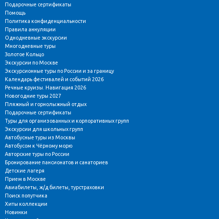
Подарочные сертификаты
Помощь
Политика конфиденциальности
Правила аннуляции
Однодневные экскурсии
Многодневные туры
Золотое Кольцо
Экскурсии по Москве
Экскурсионные туры по России и за границу
Календарь фестивалей и событий 2026
Речные круизы. Навигация 2026
Новогодние туры 2027
Пляжный и горнолыжный отдых
Подарочные сертификаты
Туры для организованных и корпоративных групп
Экскурсии для школьных групп
Автобусные туры из Москвы
Автобусом к Чёрному морю
Авторские туры по России
Бронирование пансионатов и санаториев
Детские лагеря
Прием в Москве
Авиабилеты, ж/д билеты, турстраховки
Поиск попутчика
Хиты коллекции
Новинки