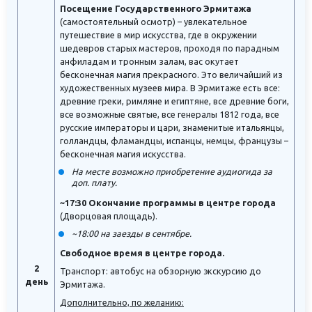
Посещение Государственного Эрмитажа
(самостоятельный осмотр) – увлекательное
путешествие в мир искусства, где в окружении
шедевров старых мастеров, проходя по парадным
анфиладам и тронным залам, вас окутает
бесконечная магия прекрасного. Это величайший из
художественных музеев мира. В Эрмитаже есть все:
древние греки, римляне и египтяне, все древние боги,
все возможные святые, все генералы 1812 года, все
русские императоры и цари, знаменитые итальянцы,
голландцы, фламандцы, испанцы, немцы, французы –
бесконечная магия искусства.
На месте возможно приобретение аудиогида за
доп. плату
.
~17:30 Окончание программы в центре города
(Дворцовая площадь).
~18:00 на заезды в сентябре.
Свободное время в центре города.
2
Транспорт: автобус на обзорную экскурсию до
день
Эрмитажа.
Дополнительно, по желанию: