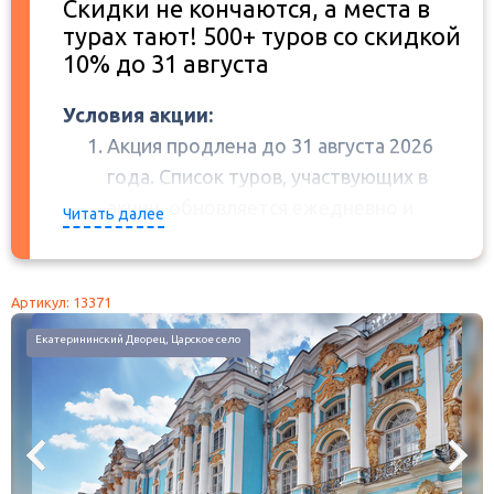
Скидки не кончаются, а места в
турах тают! 500+ туров со скидкой
10% до 31 августа
Условия акции:
Акция продлена до 31 августа 2026
года. Список туров, участвующих в
акции, обновляется ежедневно и
Читать далее
может корректироваться в сторону
сокращения.
Цены в прайс-листах программ туров
Артикул: 13371
указаны без учета скидок, скидки
Екатерининский Дворец, Царское село
применяются автоматически при
бронировании.
Скидки по дисконтным картам,
программе лояльности, а также любые
другие бонусы, купоны, промокоды и