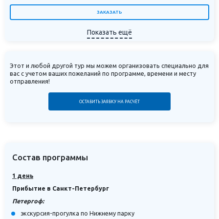
«Акция» не будет применена к
ЗАКАЗАТЬ
бронированию, стоимость будет
Показать ещё
рассчитана по стандартному прайсу
программы.
Туроператор «Магазин путешествий»
Этот и любой другой тур мы можем организовать специально для
вас с учетом ваших пожеланий по программе, времени и месту
оставляет за собой право на
отправления!
изменение ассортимента туров,
ОСТАВИТЬ ЗАЯВКУ НА РАСЧЁТ
участвующих в акции, и на досрочное
прекращение акции в связи с
повышенным спросом.
Состав программы
1 день
Прибытие в Санкт-Петербург
Петергоф:
экскурсия-прогулка по Нижнему парку