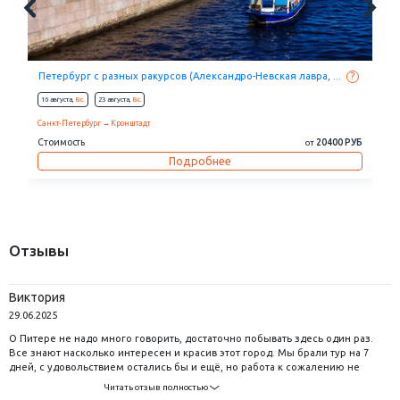
Петербург с разных ракурсов (Александро-Невская лавра, ...
?
16 августа,
Вс.
23 августа,
Вс.
Санкт-Петербург
Кронштадт
Стоимость
20400 РУБ
от
Подробнее
Отзывы
Виктория
29.06.2025
О Питере не надо много говорить, достаточно побывать здесь один раз.
Все знают насколько интересен и красив этот город. Мы брали тур на 7
дней, с удовольствием остались бы и ещё, но работа к сожалению не
позволяет так долго путешествовать. Программа отличная, нам все очень
Читать отзыв полностью
понравилось! Отдельная благодарность экскурсоводу Елене за любовь к