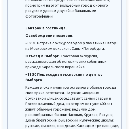
посмотрим на этот волшебный город с нового
ракурса и удивим друзей небанальными
фотографиями!
Завтрак в гостинице.
Освобождение номеров.
~09:30 Встреча с экскурсоводом у памятника Петру I
на Московском вокзале г. Санкт-Петербурга.
Отъезд в Выборг.
Трассовая экскурсия,
рассказывающая об исторических событиях и
природе Карельского перешейка.
~11:30 Пешеходная экскурсия по центру
Выборга
Каждая эпоха и культура оставила в облике города
свои яркие отпечатки. На узких, мощеных
брусчаткой улицах соседствуют: самый старый в
России каменный дом, в котором вот уже 400 лет
живут обычные горожане; ведьмин дом;
разнообразные башни: Часовая, Круглая, Ратуши;
дома бюргерские, рыцарский, купеческие; школы:
русские, финские, шведские. Каскадом три площади,