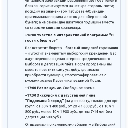
читальном зале увидим рассеянный свет без теней и
бликов; сориентируемся на четыре стороны света;
посидим на знаменитом табурете-60; увидим
оригинальные перила и лоток для оберточной
бумаги; а на самом дне шкатулки подышим вместе
со старыми книгами хранилища.
~16:00 Участие в интерактивной программе "В
гости к бюргеру"
Вас встретит бюргер – богатый шведский горожанин
– и угостит знаменитым выборгским кренделем. Вас
ждут перевоплощения в героев средневекового
Выборга и дегустация глёга. После программы вы
можете посетить саму усадьбу, где можно
приобрести сувениры, сфотографироваться с
куклами хозяев Каретника, ведьмой Лоухи.
~17:00 Размещение.
Свободное время.
~17:30 Экскурсия с дегустацией пива
"Подземный город"
(за доп. плату, только для орг.
групп: от 30 ч 1 400 руб., от 20 ч 1 600 руб., от 10 ч 1
800 руб., менее 10 ч 1 900 руб., детям 7-14 лет без
дегустации 500 руб.)
Отправимся по каменному лабиринту в Выборгский