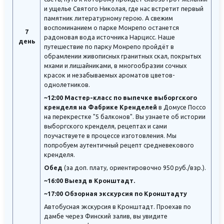
и ущелье Святого Николая, где нас встретит первый
памятник литературному герою. А свежим
воспоминанием о парке Монрепо останется
7
радоновая вода источника Нарцисс. Наше
день
путешествие по парку Монрепо пройдёт в
обрамлении живописных гранитных скал, покрытых
мхами и лишайниками, в многообразии сочных
красок и незабываемых ароматов цветов-
однолетников.
~12:00 Мастер-класс по выпечке выборгского
кренделя на Фабрике Кренделей
в Домусе Поссо
на перекрестке "5 балконов". Вы узнаете об истории
выборгского кренделя, рецептах и сами
поучаствуете в процессе изготовления. Мы
попробуем аутентичный рецепт средневекового
кренделя.
Обед
(за доп. плату, ориентировочно 950 руб./взр.).
~16:00 Выезд в Кронштадт.
~17:00 Обзорная экскурсия по Кронштадту
Автобусная экскурсия в Кронштадт. Проехав по
дамбе через Финский залив, вы увидите