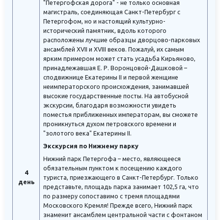
"Петергофская дорога" - не только основная
магистраль, соединяющая Санкт-Петербург с
Петергофом, но и настоящий культурно-
исторический памятник, вдоль которого
расположены лучшие образцы дворцово-парковых
ансамблей XVII и XVIII веков. Пожалуй, их самым
ярким примером может стать усадьба Кирьяново,
принадлежавшая Е. Р. Воронцовой-Дашковой –
сподвижнице Екатерины II и первой женщине
неимператорского происхождения, занимавшей
высокие государственные посты. На автобусной
экскурсии, благодаря возможности увидеть
поместья приближенных императорам, вы сможете
проникнуться духом петровского времени и
"золотого века" Екатерины II.
Экскурсия по Нижнему парку
Нижний парк Петергофа – место, являющееся
обязательным пунктом к посещению каждого
4
туриста, приезжающего в Санкт-Петербург. Только
день
представьте, площадь парка занимает 102,5 га, что
по размеру сопоставимо с тремя площадями
Московского Кремля! Прежде всего, Нижний парк
знаменит ансамблем центральной части с фонтаном