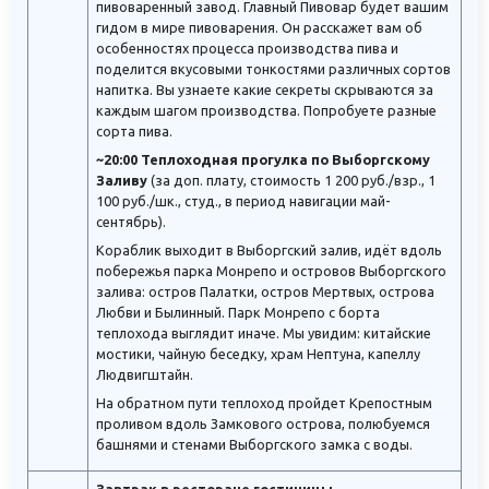
пивоваренный завод. Главный Пивовар будет вашим
гидом в мире пивоварения. Он расскажет вам об
особенностях процесса производства пива и
поделится вкусовыми тонкостями различных сортов
напитка. Вы узнаете какие секреты скрываются за
каждым шагом производства. Попробуете разные
сорта пива.
~20:00 Теплоходная прогулка по Выборгскому
Заливу
(за доп. плату, стоимость 1 200 руб./взр., 1
100 руб./шк., студ., в период навигации май-
сентябрь).
Кораблик выходит в Выборгский залив, идёт вдоль
побережья парка Монрепо и островов Выборгского
залива: остров Палатки, остров Мертвых, острова
Любви и Былинный. Парк Монрепо с борта
теплохода выглядит иначе. Мы увидим: китайские
мостики, чайную беседку, храм Нептуна, капеллу
Людвигштайн.
На обратном пути теплоход пройдет Крепостным
проливом вдоль Замкового острова, полюбуемся
башнями и стенами Выборгского замка с воды.
Завтрак в ресторане гостиницы.