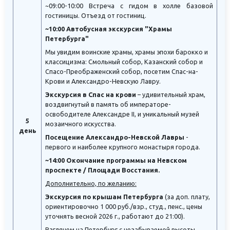
~09:00-10:00 Встреча с гидом в холле базовой
гостиницы. Отъезд от гостиниц.
~10:00 Автобусная экскурсия "Храмы
Петербурга"
Мы увидим воинские храмы, храмы эпохи барокко и
классицизма: Смольный собор, Казанский собор и
Спасо-Преображенский собор, посетим Спас-на-
Крови и Александро-Невскую Лавру.
Экскурсия в Спас на крови
– удивительный храм,
воздвигнутый в память об императоре-
освободителе Александре II, и уникальный музей
5
мозаичного искусства.
день
Посещение Александро-Невской Лавры
-
первого и наиболее крупного монастыря города.
~14:00 Окончание программы на Невском
проспекте / Площади Восстания.
Дополнительно, по желанию:
Экскурсия по крышам Петербурга
(за доп. плату,
ориентировочно 1 000 руб./взр., студ., пенс., цены
уточнять весной 2026 г., работают до 21:00).
Взглянем на Петербург с незабываемой высоты,