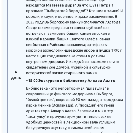
находится Матвеева дыра? За что шута Петра 1
прозвали "Выборгской бородой"? Кто жил в замке? И
короли, и слуги, и военные, и даже заключённые. В
2025 году Выборгскому замку исполняется 732 года.
Свидетелями преданья старины глубокой нас
встречают: замковые башни: самая высокая в
Южной Карелии-башня Святого Олафа, самая
необычная с Райским названием; артефакты
морской археологии-шведские якорь и пушка 1790 г;
настоящие средневековые стены в уютном
внутреннем дворике. И каждый из нас может стать
свидетелем уже другой, музейной и культурно-
6
исторической жизни старинного замка.
день
~15:00 Экскурсия в библиотеку Алвара Аалто
Библиотека - это неповторимая "шкатулка" в
сокровищнице финского модернизма Выборга,
"белый цветок", выросший 90 лет назад в городском
парке Ленина (Эспланада). А "посадил" его гений
архитектора Алваро Аалто. Заглянем и мы в эту
"шкатулку" и прочувствуем уют и тепло всех её
удобных ценностей: в лекционном зале услышим
безупречную акустику; в самом необычном