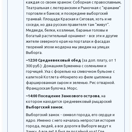
каждая со своим храмом: Соборная с православным,
Театральная с лютеранским и Рыночная с "храмами"
торговли и банков; и посередине выборгский
трамвай. Площади Красная и Сиговая, хоть и не
соседи, но два русских правителя там "живут".
Медведи, белки, козлиные, бараньи головы и
богатый растительный орнамент - все эти и другие
жители северного края на порталах и фасадах
творений эпохи модерна мы увидим на улицах
Выборга.
~12:30 Средневековый обед
(за доп. плату, от 1
300 руб.): Домашняя Буженина с соленьями и
горчицей. Уха с форелью на сливочном бульоне с
калиткой Котлета «Монрепо из филе цыпленка
фаршированная сыром и зеленью. Рис отварной.
Французская булочка. Морс.
~14:00 Посещение Замкового острова
, на
котором находится средневековый рыцарский
Выборгский замок
.
Выборгский замок - символ города, его сердце и
ядро. Именно с него началась непростая история
города, людей, а все дороги в Выборге ведут к
Замку. А все ли? А был ли потайной ход? Где