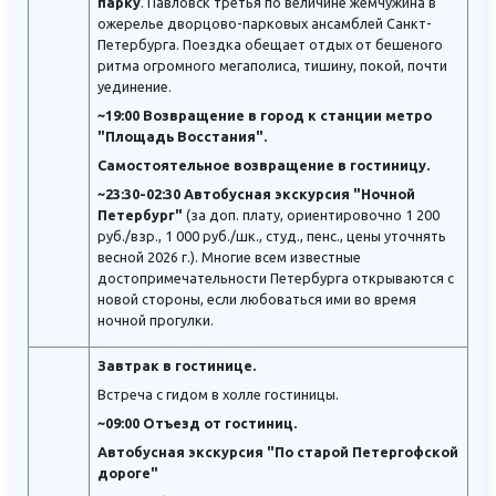
парку
. Павловск третья по величине жемчужина в
ожерелье дворцово-парковых ансамблей Санкт-
Петербурга. Поездка обещает отдых от бешеного
ритма огромного мегаполиса, тишину, покой, почти
уединение.
~19:00 Возвращение в город к станции метро
"Площадь Восстания".
Самостоятельное возвращение в гостиницу.
~23:30-02:30 Автобусная экскурсия "Ночной
Петербург"
(за доп. плату, ориентировочно 1 200
руб./взр., 1 000 руб./шк., студ., пенс., цены уточнять
весной 2026 г.). Многие всем известные
достопримечательности Петербурга открываются с
новой стороны, если любоваться ими во время
ночной прогулки.
Завтрак в гостинице.
Встреча с гидом в холле гостиницы.
~09:00 Отъезд от гостиниц.
Автобусная экскурсия "По старой Петергофской
дороге"