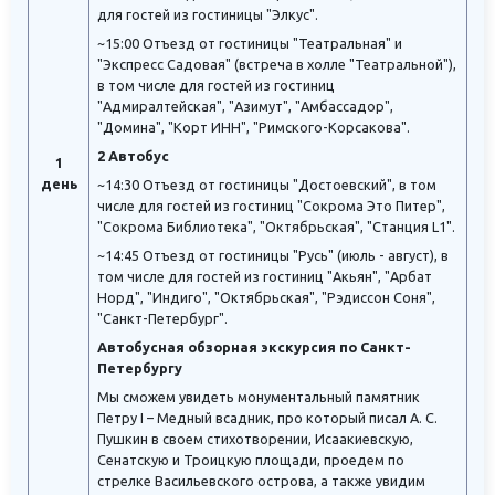
для гостей из гостиницы "Элкус".
~15:00 Отъезд от гостиницы "Театральная" и
"Экспресс Садовая" (встреча в холле "Театральной"),
в том числе для гостей из гостиниц
"Адмиралтейская", "Азимут", "Амбассадор",
"Домина", "Корт ИНН", "Римского-Корсакова".
2 Автобус
1
день
~14:30 Отъезд от гостиницы "Достоевский", в том
числе для гостей из гостиниц "Сокрома Это Питер",
"Сокрома Библиотека", "Октябрьская", "Станция L1".
~14:45 Отъезд от гостиницы "Русь" (июль - август), в
том числе для гостей из гостиниц "Акьян", "Арбат
Норд", "Индиго", "Октябрьская", "Рэдиссон Соня",
"Санкт-Петербург".
Автобусная обзорная экскурсия по Санкт-
Петербургу
Мы сможем увидеть монументальный памятник
Петру I – Медный всадник, про который писал А. С.
Пушкин в своем стихотворении, Исаакиевскую,
Сенатскую и Троицкую площади, проедем по
стрелке Васильевского острова, а также увидим