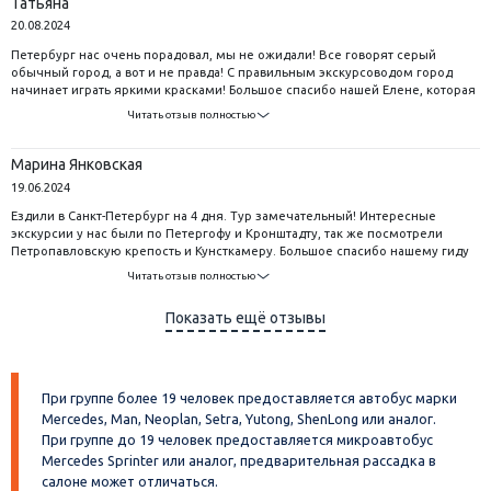
Татьяна
20.08.2024
Петербург нас очень порадовал, мы не ожидали! Все говорят серый
обычный город, а вот и не правда! С правильным экскурсоводом город
начинает играть яркими красками! Большое спасибо нашей Елене, которая
проводила нам шикарные экскурсии по Питеру! Так же хочется
Читать отзыв полностью
поблагодарить туроператора за отличную организацию и интересную
программу!
Марина Янковская
19.06.2024
Ездили в Санкт-Петербург на 4 дня. Тур замечательный! Интересные
экскурсии у нас были по Петергофу и Кронштадту, так же посмотрели
Петропавловскую крепость и Кунсткамеру. Большое спасибо нашему гиду
Ларисе Орловой, она рассказала нам о Питере всё и наверно даже чуточку
Читать отзыв полностью
больше! Очень понравилась прогулка на теплоходе, благодаря ей мы
увидели город совсем с другой стороны. Всем советую побывать в этом
Показать ещё отзывы
городе!
При группе более 19 человек предоставляется автобус марки
Mercedes, Man, Neoplan, Setra, Yutong, ShenLong или аналог.
При группе до 19 человек предоставляется микроавтобус
Mercedes Sprinter или аналог, предварительная рассадка в
салоне может отличаться.