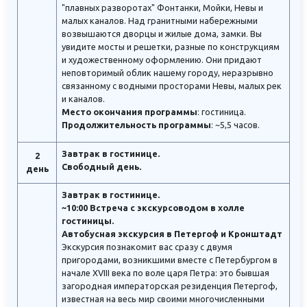
"плавных разворотах" Фонтанки, Мойки, Невы и
малых каналов. Над гранитными набережными
возвышаются дворцы и жилые дома, замки. Вы
увидите мосты и решетки, разные по конструкциям
и художественному оформлению. Они придают
неповторимый облик нашему городу, неразрывно
связанному с водными просторами Невы, малых рек
и каналов.
Место окончания программы
: гостиница.
Продолжительность программы
: ~5,5 часов.
Завтрак в гостинице.
2
Свободный день.
день
Завтрак в гостинице.
~10:00 Встреча с экскурсоводом в холле
гостиницы.
Автобусная экскурсия в Петергоф и Кронштадт
Экскурсия познакомит вас сразу с двумя
пригородами, возникшими вместе с Петербургом в
начале XVIII века по воле царя Петра: это бывшая
загородная императорская резиденция Петергоф,
известная на весь мир своими многочисленными