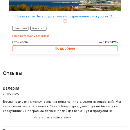
Очарование Северной столицы (ночная теплоходная прогулк...
?
10 августа,
Пн.
17 августа,
Пн.
eщё...
Санкт-Петербург
Гатчина
Стрельна
Стоимость
35170 РУБ
от
Подробнее
Отзывы
Валерия
29.05.2025
Весна подходит к концу, а значит пора начинать сезон путешествий. Мы
свой сезон решили начать с Санкт-Петербурга, давно тут не были, уже
соскучились. Программа легкая, подойдет всем. Тут и прогулки на
теплоходе, и экскурсии по Петергофу, и Кронштадт, в общем все самое
Читать отзыв полностью
интересное. Мы довольны, отличная поездка получилась! Именно так мы
и ее планировали, а МагПут нас опять не подвел в плане организации. Уже
5 лет путешествуем только с этим туроператором и всем советуем!