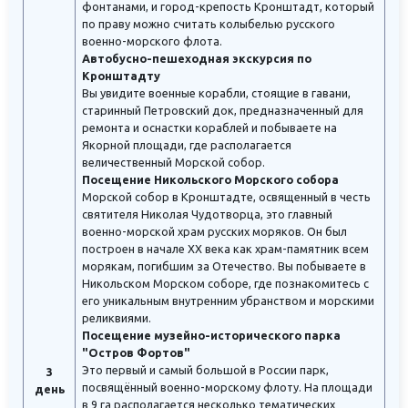
фонтанами, и город-крепость Кронштадт, который
по праву можно считать колыбелью русского
военно-морского флота.
Автобусно-пешеходная экскурсия по
Кронштадту
Вы увидите военные корабли, стоящие в гавани,
старинный Петровский док, предназначенный для
ремонта и оснастки кораблей и побываете на
Якорной площади, где располагается
величественный Морской собор.
Посещение Никольского Морского собора
Морской собор в Кронштадте, освященный в честь
святителя Николая Чудотворца, это главный
военно-морской храм русских моряков. Он был
построен в начале XX века как храм-памятник всем
морякам, погибшим за Отечество. Вы побываете в
Никольском Морском соборе, где познакомитесь с
его уникальным внутренним убранством и морскими
реликвиями.
Посещение музейно-исторического парка
"Остров Фортов"
Это первый и самый большой в России парк,
3
посвящённый военно-морскому флоту. На площади
день
в 9 га располагается несколько тематических