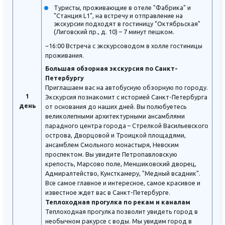
Туристы, проживающие в отеле "Фабрика" и
"Станция L1", на встречу и отправление на
экскурсии подходят в гостиницу "Октябрьская"
(Лиговский пр., д. 10) – 7 минут пешком.
~16:00 Встреча с экскурсоводом в холле гостиницы
проживания.
Большая обзорная экскурсия по Санкт-
Петербургу
Приглашаем вас на автобусную обзорную по городу.
1
Экскурсия познакомит с историей Санкт-Петербурга
день
от основания до наших дней. Вы полюбуетесь
великолепными архитектурными ансамблями
парадного центра города – Стрелкой Васильевского
острова, Дворцовой и Троицкой площадями,
ансамблем Смольного монастыря, Невским
проспектом. Вы увидите Петропавловскую
крепость, Марсово поле, Меншиковский дворец,
Адмиралтейство, Кунсткамеру, "Медный всадник".
Все самое главное и интересное, самое красивое и
известное ждет вас в Санкт-Петербурге.
Теплоходная прогулка по рекам и каналам
Теплоходная прогулка позволит увидеть город в
необычном ракурсе с воды. Мы увидим город в