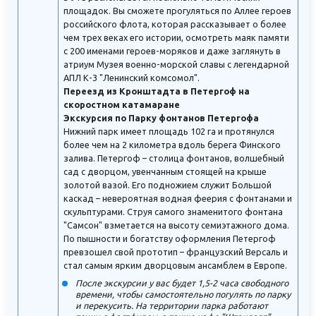
площадок. Вы сможете прогуляться по Аллее героев
российского флота, которая рассказывает о более
чем трех веках его истории, осмотреть маяк памяти
с 200 именами героев-моряков и даже заглянуть в
атриум Музея военно-морской славы с легендарной
АПЛ К-3 "Ленинский комсомол".
Переезд из Кронштадта в Петергоф на
скоростном катамаране
Экскурсия по Парку фонтанов Петергофа
Нижний парк имеет площадь 102 га и протянулся
более чем на 2 километра вдоль берега Финского
залива. Петергоф – столица фонтанов, волшебный
сад с дворцом, увенчанным стоящей на крыше
золотой вазой. Его подножием служит Большой
каскад – невероятная водная феерия с фонтанами и
скульптурами. Струя самого знаменитого фонтана
"Самсон" взметается на высоту семиэтажного дома.
По пышности и богатству оформления Петергоф
превзошел свой прототип – французский Версаль и
стал самым ярким дворцовым ансамблем в Европе.
После экскурсии у вас будет 1,5-2 часа свободного
времени, чтобы самостоятельно погулять по парку
и перекусить. На территории парка работают