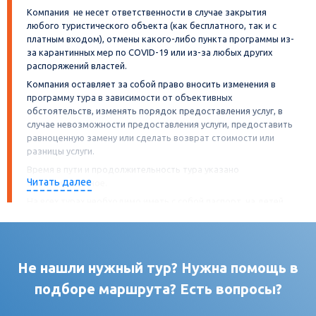
Компания не несет ответственности в случае закрытия
любого туристического объекта (как бесплатного, так и с
платным входом), отмены какого-либо пункта программы из-
за карантинных мер по COVID-19 или из-за любых других
распоряжений властей.
Компания оставляет за собой право вносить изменения в
программу тура в зависимости от объективных
обстоятельств, изменять порядок предоставления услуг, в
случае невозможности предоставления услуги, предоставить
равноценную замену или сделать возврат стоимости или
разницы услуги.
Время в пути и продолжительность тура указано
Читать далее
ориентировочное.
На всех турах необходимо иметь с собой паспорт, на детей
свидетельство о рождении. А также
иные документы, требуемые гостиницами, музеями,
точками питания и другими объектами посещения в
программе тура (как то: QR-код, сертификат или иное, в
Не нашли нужный тур? Нужна помощь в
зависимости от ограничений введённых регионом/
страной). Иностранные граждане должны иметь при
подборе маршрута? Есть вопросы?
себе миграционную карту.
При междугородней перевозке (при пересечении