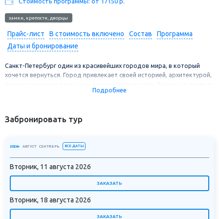
Стоимость программы: от 17150 р.
замки, крепости, дворцы
Прайс-лист
В стоимость включено
Состав
Программа
Даты и бронирование
Санкт-Петербург один из красивейших городов мира, в который
хочется вернуться. Город привлекает своей историей, архитектурой,
величественными дворцами, множеством мостов. Вы всегда сможете
Подробнее
найти какие-то новые интересные места для прогулок по городу. В
этом туре вы познакомитесь с достопримечательностями Санкт-
Петербурга, посетите Петергоф и Царское Село, отправитесь на
Забронировать тур
теплоходную прогулку по рекам и каналам.
ВСЕ ДАТЫ
2026>
АВГУСТ
СЕНТЯБРЬ
Вторник, 11 августа 2026
ЗАКАЗАТЬ
Вторник, 18 августа 2026
ЗАКАЗАТЬ