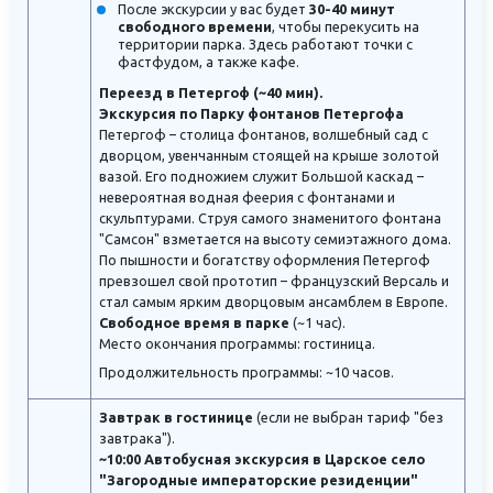
После экскурсии у вас будет
30-40 минут
свободного времени
, чтобы перекусить на
территории парка. Здесь работают точки с
фастфудом, а также кафе.
Переезд в Петергоф (~40 мин).
Экскурсия по Парку фонтанов Петергофа
Петергоф – столица фонтанов, волшебный сад с
дворцом, увенчанным стоящей на крыше золотой
вазой. Его подножием служит Большой каскад –
невероятная водная феерия с фонтанами и
скульптурами. Струя самого знаменитого фонтана
"Самсон" взметается на высоту семиэтажного дома.
По пышности и богатству оформления Петергоф
превзошел свой прототип – французский Версаль и
стал самым ярким дворцовым ансамблем в Европе.
Свободное время в парке
(~1 час).
Место окончания программы: гостиница.
Продолжительность программы: ~10 часов.
Завтрак в гостинице
(если не выбран тариф "без
завтрака").
~10:00 Автобусная экскурсия в Царское село
"Загородные императорские резиденции"