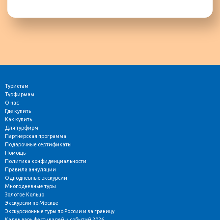
Туристам
Турфирмам
О нас
Где купить
Как купить
Для турфирм
Партнерская программа
Подарочные сертификаты
Помощь
Политика конфиденциальности
Правила аннуляции
Однодневные экскурсии
Многодневные туры
Золотое Кольцо
Экскурсии по Москве
Экскурсионные туры по России и за границу
Календарь фестивалей и событий 2026