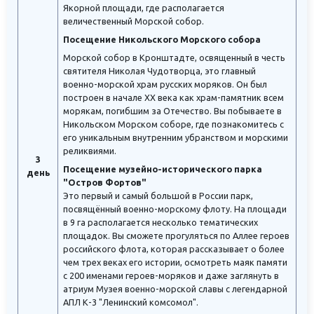
Якорной площади, где располагается
величественный Морской собор.
Посещение Никольского Морского собора
Морской собор в Кронштадте, освященный в честь
святителя Николая Чудотворца, это главный
военно-морской храм русских моряков. Он был
построен в начале XX века как храм-памятник всем
морякам, погибшим за Отечество. Вы побываете в
Никольском Морском соборе, где познакомитесь с
его уникальным внутренним убранством и морскими
реликвиями.
3
Посещение музейно-исторического парка
день
"Остров Фортов"
Это первый и самый большой в России парк,
посвящённый военно-морскому флоту. На площади
в 9 га располагается несколько тематических
площадок. Вы сможете прогуляться по Аллее героев
российского флота, которая рассказывает о более
чем трех веках его истории, осмотреть маяк памяти
с 200 именами героев-моряков и даже заглянуть в
атриум Музея военно-морской славы с легендарной
АПЛ К-3 "Ленинский комсомол".