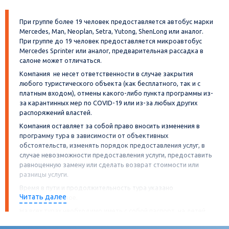
спасибо МагПуту за отличное начало лета!
При группе более 19 человек предоставляется автобус марки
Mercedes, Man, Neoplan, Setra, Yutong, ShenLong или аналог.
При группе до 19 человек предоставляется микроавтобус
Mercedes Sprinter или аналог, предварительная рассадка в
салоне может отличаться.
Компания не несет ответственности в случае закрытия
любого туристического объекта (как бесплатного, так и с
платным входом), отмены какого-либо пункта программы из-
за карантинных мер по COVID-19 или из-за любых других
распоряжений властей.
Компания оставляет за собой право вносить изменения в
программу тура в зависимости от объективных
обстоятельств, изменять порядок предоставления услуг, в
случае невозможности предоставления услуги, предоставить
равноценную замену или сделать возврат стоимости или
разницы услуги.
Время в пути и продолжительность тура указано
Читать далее
ориентировочное.
На всех турах необходимо иметь с собой паспорт, на детей
свидетельство о рождении. А также