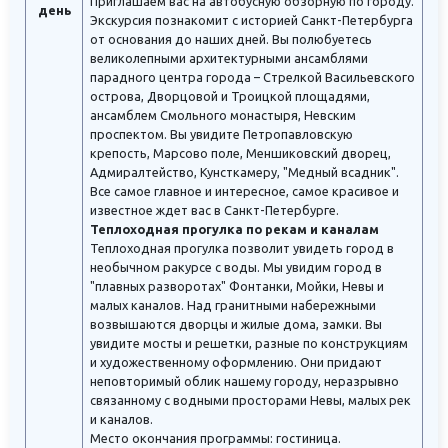
Приглашаем вас на автобусную обзорную по городу.
день
Экскурсия познакомит с историей Санкт-Петербурга
от основания до наших дней. Вы полюбуетесь
великолепными архитектурными ансамблями
парадного центра города – Стрелкой Васильевского
острова, Дворцовой и Троицкой площадями,
ансамблем Смольного монастыря, Невским
проспектом. Вы увидите Петропавловскую
крепость, Марсово поле, Меншиковский дворец,
Адмиралтейство, Кунсткамеру, "Медный всадник".
Все самое главное и интересное, самое красивое и
известное ждет вас в Санкт-Петербурге.
Теплоходная прогулка по рекам и каналам
Теплоходная прогулка позволит увидеть город в
необычном ракурсе с воды. Мы увидим город в
"плавных разворотах" Фонтанки, Мойки, Невы и
малых каналов. Над гранитными набережными
возвышаются дворцы и жилые дома, замки. Вы
увидите мосты и решетки, разные по конструкциям
и художественному оформлению. Они придают
неповторимый облик нашему городу, неразрывно
связанному с водными просторами Невы, малых рек
и каналов.
Место окончания программы: гостиница.