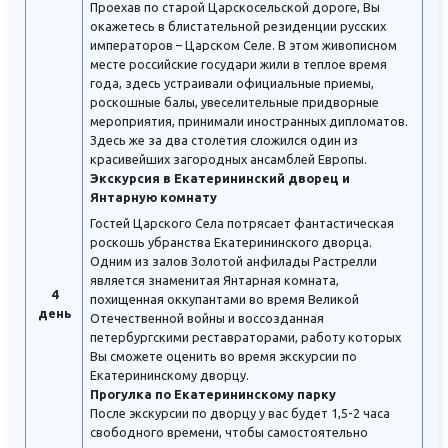
Проехав по старой Царскосельской дороге, Вы
окажетесь в блистательной резиденции русских
императоров – Царском Селе. В этом живописном
месте российские государи жили в теплое время
года, здесь устраивали официальные приемы,
роскошные балы, увеселительные придворные
мероприятия, принимали иностранных дипломатов.
Здесь же за два столетия сложился один из
красивейших загородных ансамблей Европы.
Экскурсия в Екатерининский дворец и
Янтарную комнату
Гостей Царского Села потрясает фантастическая
роскошь убранства Екатерининского дворца.
Одним из залов Золотой анфилады Растрелли
является знаменитая Янтарная комната,
4
похищенная оккупантами во время Великой
день
Отечественной войны и воссозданная
петербургскими реставраторами, работу которых
Вы сможете оценить во время экскурсии по
Екатерининскому дворцу.
Прогулка по Екатерининскому парку
После экскурсии по дворцу у вас будет 1,5-2 часа
свободного времени, чтобы самостоятельно