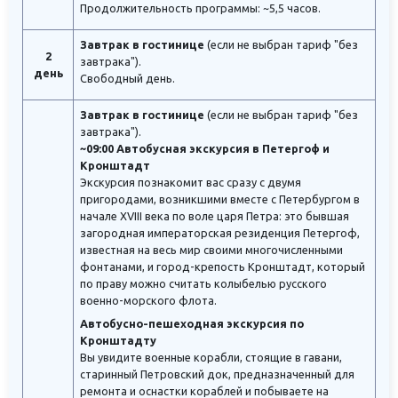
Продолжительность программы: ~5,5 часов.
Завтрак в гостинице
(если не выбран тариф "без
2
завтрака").
день
Свободный день.
Завтрак в гостинице
(если не выбран тариф "без
завтрака").
~09:00 Автобусная экскурсия в Петергоф и
Кронштадт
Экскурсия познакомит вас сразу с двумя
пригородами, возникшими вместе с Петербургом в
начале XVIII века по воле царя Петра: это бывшая
загородная императорская резиденция Петергоф,
известная на весь мир своими многочисленными
фонтанами, и город-крепость Кронштадт, который
по праву можно считать колыбелью русского
военно-морского флота.
Автобусно-пешеходная экскурсия по
Кронштадту
Вы увидите военные корабли, стоящие в гавани,
старинный Петровский док, предназначенный для
ремонта и оснастки кораблей и побываете на