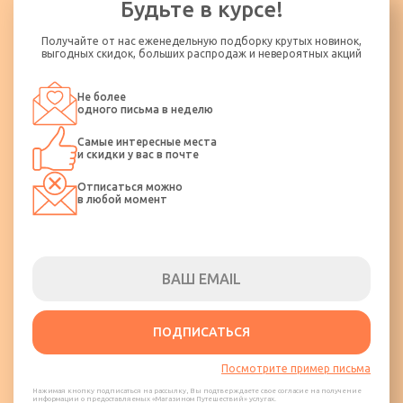
Будьте в курсе!
ходить по салону во время движения, а также пользоваться
кипятком.
Получайте от нас еженедельную подборку крутых новинок,
Пассажир должен бережно обращаться с оборудованием
выгодных скидок, больших распродаж и невероятных акций
транспортного средства и не допускать его порчи. Пассажир
несет ответственность за ущерб, нанесенный им
Не более
транспортному средству.
одного письма в неделю
Категорически запрещается распитие спиртных напитков и
Самые интересные места
курение в транспортном средстве.
и скидки у вас в почте
Отписаться можно
в любой момент
ПОДПИСАТЬСЯ
Посмотрите пример письма
Нажимая кнопку подписаться на рассылку, Вы подтверждаете свое согласие на получение
информации о предоставляемых «Магазином Путешествий» услугах.