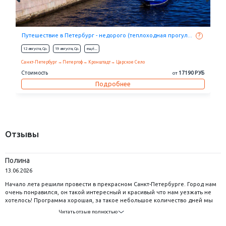
Выходные на берегах Невы: Фаберже (2 дня + ж/д, или ави...
?
24 октября,
Сб.
31 октября,
Сб.
eщё...
Санкт-Петербург
Стоимость
3550 РУБ
от
Подробнее
Отзывы
Полина
13.06.2026
Начало лета решили провести в прекрасном Санкт-Петербурге. Город нам
очень понравился, он такой интересный и красивый что нам уезжать не
хотелось! Программа хорошая, за такое небольшое количество дней мы
успели увидеть много достопримечательностей и погулять по уютным
Читать отзыв полностью
улочкам и дворцам. Так же хотелось бы отметить прогулку на теплоходе и
развод мостов, в Питере это обязательно нужно посетить! Большое