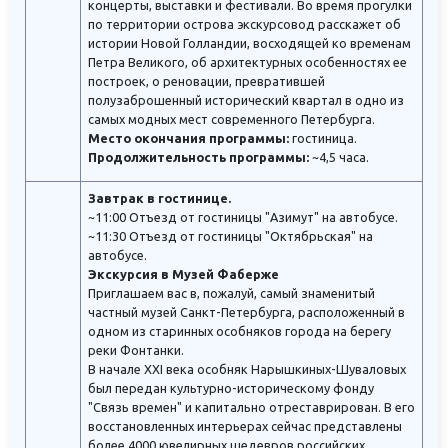
концерты, выставки и фестивали. Во время прогулки
по территории острова экскурсовод расскажет об
истории Новой Голландии, восходящей ко временам
Петра Великого, об архитектурных особенностях ее
построек, о реновации, превратившей
полузаброшенный исторический квартал в одно из
самых модных мест современного Петербурга.
Место окончания программы:
гостиница.
Продолжительность программы:
~4,5 часа.
Завтрак в гостинице.
~11:00 Отъезд от гостиницы "Азимут" на автобусе.
~11:30 Отъезд от гостиницы "Октябрьская" на
автобусе.
Экскурсия в Музей Фаберже
Приглашаем вас в, пожалуй, самый знаменитый
частный музей Санкт-Петербурга, расположенный в
одном из старинных особняков города на берегу
реки Фонтанки.
В начале XXI века особняк Нарышкиных-Шуваловых
был передан культурно-историческому фонду
"Связь времен" и капитально отреставрирован. В его
восстановленных интерьерах сейчас представлены
более 4000 ювелирных шедевров российских