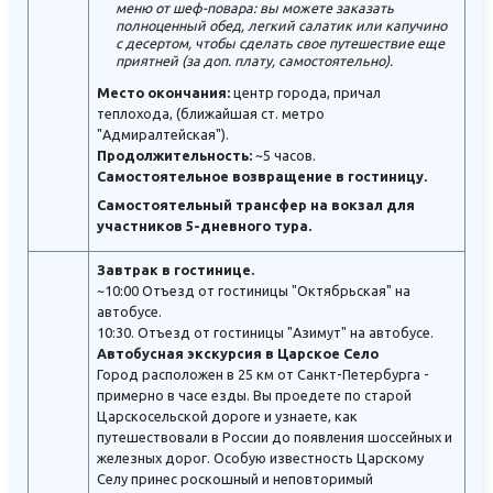
меню от шеф-повара: вы можете заказать
полноценный обед, легкий салатик или капучино
с десертом, чтобы сделать свое путешествие еще
приятней (за доп. плату, самостоятельно).
Место окончания:
центр города, причал
теплохода, (ближайшая ст. метро
"Адмиралтейская").
Продолжительность:
~5 часов.
Самостоятельное возвращение в гостиницу.
Самостоятельный трансфер на вокзал для
участников 5-дневного тура.
Завтрак в гостинице.
~10:00 Отъезд от гостиницы "Октябрьская" на
автобусе.
10:30. Отъезд от гостиницы "Азимут" на автобусе.
Автобусная экскурсия в Царское Село
Город расположен в 25 км от Санкт-Петербурга -
примерно в часе езды. Вы проедете по старой
Царскосельской дороге и узнаете, как
путешествовали в России до появления шоссейных и
железных дорог. Особую известность Царскому
Селу принес роскошный и неповторимый