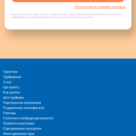
Посмотрите пример письма
Нажимая кнопку подписаться на рассылку, Вы подтверждаете свое согласие на получение
информации о предоставляемых «Магазином Путешествий» услугах.
Туристам
Турфирмам
О нас
Где купить
Как купить
Для турфирм
Партнерская программа
Подарочные сертификаты
Помощь
Политика конфиденциальности
Правила аннуляции
Однодневные экскурсии
Многодневные туры