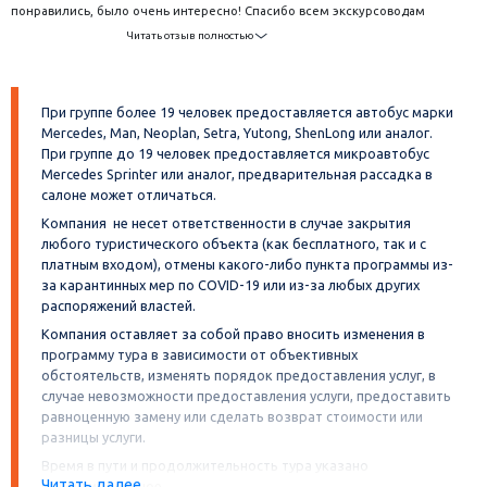
понравились, было очень интересно! Спасибо всем экскурсоводам
которые работали с нашей группой! Сам Питер оставил у нас самые
Читать отзыв полностью
приятные впечатления, здесь очень красиво, а спокойная атмосфера
города помогает действительно отдохнуть. Обязательно приедем снова!
При группе более 19 человек предоставляется автобус марки
Mercedes, Man, Neoplan, Setra, Yutong, ShenLong или аналог.
При группе до 19 человек предоставляется микроавтобус
Mercedes Sprinter или аналог, предварительная рассадка в
салоне может отличаться.
Компания не несет ответственности в случае закрытия
любого туристического объекта (как бесплатного, так и с
платным входом), отмены какого-либо пункта программы из-
за карантинных мер по COVID-19 или из-за любых других
распоряжений властей.
Компания оставляет за собой право вносить изменения в
программу тура в зависимости от объективных
обстоятельств, изменять порядок предоставления услуг, в
случае невозможности предоставления услуги, предоставить
равноценную замену или сделать возврат стоимости или
разницы услуги.
Время в пути и продолжительность тура указано
Читать далее
ориентировочное.