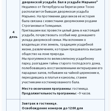
дворянской усадьбе. Бал в усадьбе Марьино"
Недалеко от Петербурга на берегах реки Тосно
располагается бывшая дворянская усадьба
Марьино. На протяжении двух веков её история
была связана с известными дворянскими родами
Строгановых и Голицыных.
Приглашаем вас провести целый день в настоящей
4
усадьбе, почувствовать особый мир домашнего
день
уклада дворянской семьи. Мы вспомним о
владельцах этих земель, традициях усадебной
жизни, развлечениях, которым предавалось высшее
общество на лоне природы.
Мы прогуляемся по великолепному усадебному
парку, разгадаем тайны старого господского дома,
полюбовавшись восстановленными интерьерами его
парадных залов, побываем на чайной церемонии и,
переодевшись в платья и камзолы, станем
участниками костюмированного бала.
Место окончания программы
: гостиница.
Продолжительность программы:
~9 часов.
Завтрак в гостинице.
Освобождение номеров до 12:00 для