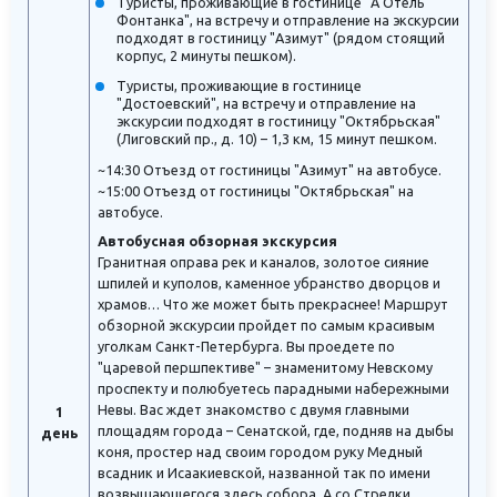
Туристы, проживающие в гостинице "А Отель
Фонтанка", на встречу и отправление на экскурсии
подходят в гостиницу "Азимут" (рядом стоящий
корпус, 2 минуты пешком).
Туристы, проживающие в гостинице
"Достоевский", на встречу и отправление на
экскурсии подходят в гостиницу "Октябрьская"
(Лиговский пр., д. 10) – 1,3 км, 15 минут пешком.
~14:30 Отъезд от гостиницы "Азимут" на автобусе.
~15:00 Отъезд от гостиницы "Октябрьская" на
автобусе.
Автобусная обзорная экскурсия
Гранитная оправа рек и каналов, золотое сияние
шпилей и куполов, каменное убранство дворцов и
храмов… Что же может быть прекраснее! Маршрут
обзорной экскурсии пройдет по самым красивым
уголкам Санкт-Петербурга. Вы проедете по
"царевой першпективе" – знаменитому Невскому
проспекту и полюбуетесь парадными набережными
Невы. Вас ждет знакомство с двумя главными
1
площадям города – Сенатской, где, подняв на дыбы
день
коня, простер над своим городом руку Медный
всадник и Исаакиевской, названной так по имени
возвышающегося здесь собора. А со Стрелки