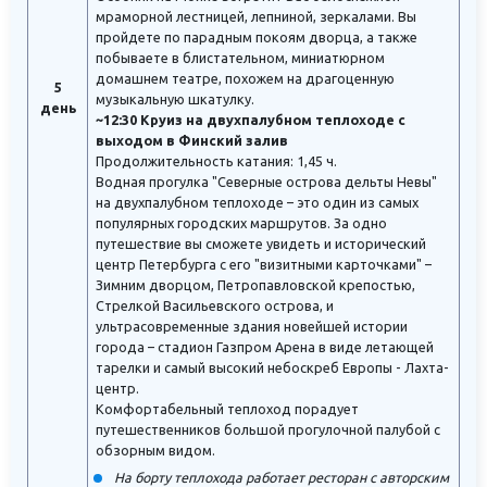
мраморной лестницей, лепниной, зеркалами. Вы
пройдете по парадным покоям дворца, а также
побываете в блистательном, миниатюрном
домашнем театре, похожем на драгоценную
5
музыкальную шкатулку.
день
~12:30 Круиз на двухпалубном теплоходе с
выходом в Финский залив
Продолжительность катания: 1,45 ч.
Водная прогулка "Северные острова дельты Невы"
на двухпалубном теплоходе – это один из самых
популярных городских маршрутов. За одно
путешествие вы сможете увидеть и исторический
центр Петербурга с его "визитными карточками" –
Зимним дворцом, Петропавловской крепостью,
Стрелкой Васильевского острова, и
ультрасовременные здания новейшей истории
города – стадион Газпром Арена в виде летающей
тарелки и самый высокий небоскреб Европы - Лахта-
центр.
Комфортабельный теплоход порадует
путешественников большой прогулочной палубой с
обзорным видом.
На борту теплохода работает ресторан с авторским