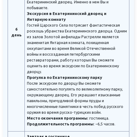
Екатерининский дворец. Именно в нем Вы и
побываете.
Экскурсия в Екатерининский дворец и
Янтарную комнату
Гостей Царского Села потрясает фантастическая
6
роскошь убранства Екатерининского дворца. Одним
день
из залов Золотой анфилады Растрелли является
знаменитая Янтарная комната, похищенная
оккупантами во время Великой Отечественной
войны и воссозданная петербургскими
реставраторами, работу которых Вы сможете
оценить во время экскурсии по Екатерининскому
дворцу.
Прогулка по Екатерининскому парку
После экскурсии по дворцу Вы сможете
самостоятельно погулять по великолепному парку,
окружающему дворец. Его украшают изысканные
павильоны, причудливой формы пруды и
многочисленные памятники в честь побед русского
оружия во время русско-турецких войн.
Место окончания программы
: гостиница.
Продолжительность программы
: ~6,5 часов.
Завтрак в гостинице.