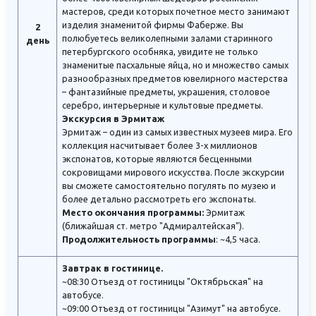
мастеров, среди которых почетное место занимают
изделия знаменитой фирмы Фаберже. Вы
2
полюбуетесь великолепными залами старинного
день
петербургского особняка, увидите не только
знаменитые пасхальные яйца, но и множество самых
разнообразных предметов ювелирного мастерства
– фантазийные предметы, украшения, столовое
серебро, интерьерные и культовые предметы.
Экскурсия в Эрмитаж
Эрмитаж – один из самых известных музеев мира. Его
коллекция насчитывает более 3-х миллионов
экспонатов, которые являются бесценными
сокровищами мирового искусства. После экскурсии
вы сможете самостоятельно погулять по музею и
более детально рассмотреть его экспонаты.
Место окончания программы:
Эрмитаж
(ближайшая ст. метро "Адмиралтейская").
Продолжительность программы
: ~4,5 часа.
Завтрак в гостинице.
~08:30 Отъезд от гостиницы "Октябрьская" на
автобусе.
~09:00 Отъезд от гостиницы "Азимут" на автобусе.