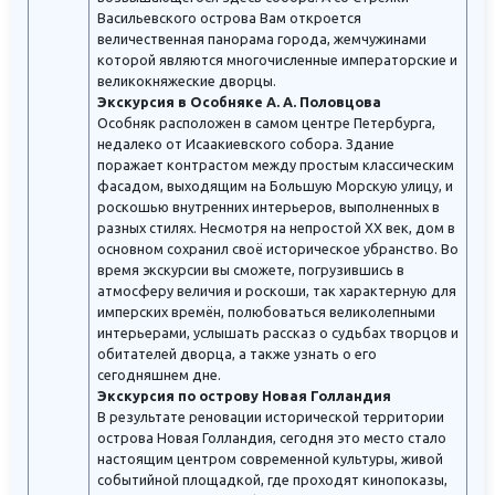
Васильевского острова Вам откроется
величественная панорама города, жемчужинами
которой являются многочисленные императорские и
великокняжеские дворцы.
Экскурсия в Особняке А. А. Половцова
Особняк расположен в самом центре Петербурга,
недалеко от Исаакиевского собора. Здание
поражает контрастом между простым классическим
фасадом, выходящим на Большую Морскую улицу, и
роскошью внутренних интерьеров, выполненных в
разных стилях. Несмотря на непростой XX век, дом в
основном сохранил своё историческое убранство. Во
время экскурсии вы сможете, погрузившись в
атмосферу величия и роскоши, так характерную для
имперских времён, полюбоваться великолепными
интерьерами, услышать рассказ о судьбах творцов и
обитателей дворца, а также узнать о его
сегодняшнем дне.
Экскурсия по острову Новая Голландия
В результате реновации исторической территории
острова Новая Голландия, сегодня это место стало
настоящим центром современной культуры, живой
событийной площадкой, где проходят кинопоказы,