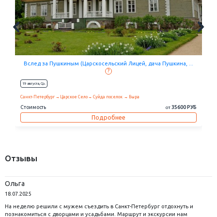
осельский Лицей, дача Пушкина, ...
Путешествие на Кольский полуо
?
?
10 августа,
Пн.
Суйда поселок
Выра
Санкт-Петербург
Петрозаводск
Кивач
Автобусный тур
35600 РУБ
от
Стоимость
Подробнее
Подр
Отзывы
Ольга
18.07.2025
На неделю решили с мужем съездить в Санкт-Петербург отдохнуть и
познакомиться с дворцами и усадьбами. Маршрут и экскурсии нам