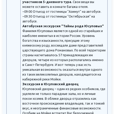
участников 5-дневного тура.
Свои вещи вы
можете оставить в комнате багажа отеля.
~09:00 Отъезд от гостиницы "Азимут" на автобусе.
~09:30 Отъезд от гостиницы "Октябрьская" на
автобусе.
Автобусная экскурсия "Тайны рода Юсуповых"
Фамилия Юсуповых является одной из старейших и
наиболее именитых в истории России. Уровень
богатства и изысканности, присущие этому
княжескому роду, восхищали даже представителей
царствующего дома Романовых. По всей территории
страны насчитывалось 57 принадлежащих им
дворцов, четыре из которых располагались именно
в Санкт-Петербурге. И вот теперь у вас есть
уникальная возможность оказаться внутри одного
из таких великолепных дворцов, находящегося на
набережной реки Мойки.
Экскурсия в Юсуповский дворец
Юсуповский дворец – один из редких особняков, где
уцелели не только парадные залы, но и личные
покои хозяев. В облике дворца отразились как
восточное происхождение владельцев, так и тонкий
вкус, и неограниченные финансовые возможности.
Особняк на Мойке встретит Вас белоснежной