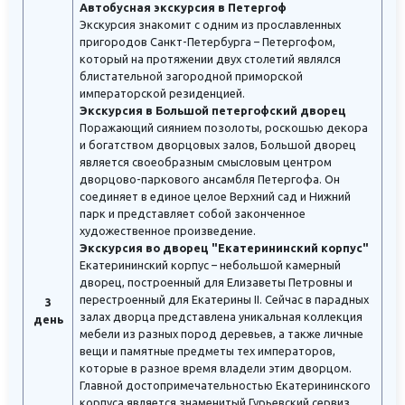
Автобусная экскурсия в Петергоф
Экскурсия знакомит с одним из прославленных
пригородов Санкт-Петербурга – Петергофом,
который на протяжении двух столетий являлся
блистательной загородной приморской
императорской резиденцией.
Экскурсия в Большой петергофский дворец
Поражающий сиянием позолоты, роскошью декора
и богатством дворцовых залов, Большой дворец
является своеобразным смысловым центром
дворцово-паркового ансамбля Петергофа. Он
соединяет в единое целое Верхний сад и Нижний
парк и представляет собой законченное
художественное произведение.
Экскурсия во дворец "Екатерининский корпус"
Екатерининский корпус – небольшой камерный
дворец, построенный для Елизаветы Петровны и
перестроенный для Екатерины II. Сейчас в парадных
3
залах дворца представлена уникальная коллекция
день
мебели из разных пород деревьев, а также личные
вещи и памятные предметы тех императоров,
которые в разное время владели этим дворцом.
Главной достопримечательностью Екатерининского
корпуса является знаменитый Гурьевский сервиз,