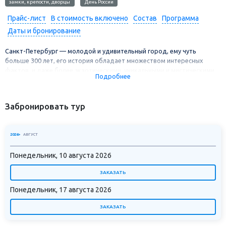
замки, крепости, дворцы
День России
Прайс-лист
В стоимость включено
Состав
Программа
Даты и бронирование
Санкт-Петербург — молодой и удивительный город, ему чуть
больше 300 лет, его история обладает множеством интересных
фактов, и даже более экзотическими, уникальными и мистическими,
Подробнее
чем некоторые старинные города. Сегодня Северную столицу
желают посетить туристы со всего мира. В этом туре вы побываете в
роскошных музеях: Фаберже и Юсуповском дворце, великолепном
Забронировать тур
Екатерининском и Александровском дворце. Познакомитесь с
достопримечательностями города на автобусной и теплоходной
экскурсии.
2026>
АВГУСТ
Понедельник, 10 августа 2026
ЗАКАЗАТЬ
Понедельник, 17 августа 2026
ЗАКАЗАТЬ