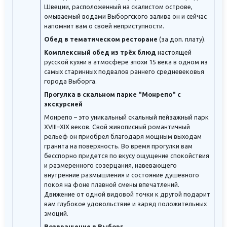
Швеции, расположенный на скалистом острове,
омываемый водами Выборгского залива он и сейчас
напомнит вам о своей неприступности.
Обед в тематическом ресторане
(за доп. плату).
Комплексный обед из трёх блюд
настоящей
русской кухни в атмосфере эпохи 15 века в одном из
самых старинных подвалов раннего средневековья
города Выборга.
Прогулка в скальном парке "Монрепо" с
экскурсией
Монрепо – это уникальный скальный пейзажный парк
XVIII–XIX веков. Свой живописный романтичный
рельеф он приобрел благодаря мощным выходам
гранита на поверхность. Во время прогулки вам
бесспорно придется по вкусу ощущение спокойствия
и размеренного созерцания, навевающего
внутренние размышления и состояние душевного
покоя на фоне плавной смены впечатлений.
Движение от одной видовой точки к другой подарит
вам глубокое удовольствие и заряд положительных
эмоций.
Возвращение в Выборг.