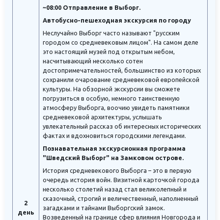
~08:00 Отправление в Выборг.
Автобусно-пешеходная экскурсия по городу
Неслучайно Выборг часто называют "русским
городом со средневековым лицом". На самом деле
это настоящий музей под открытым небом,
насчитывающий несколько сотен
достопримечательностей, большинство из которых
сохранили очарование средневековой европейской
культуры. На обзорной экскурсии вы сможете
погрузиться в особую, немного таинственную
атмосферу Выборга, воочию увидеть памятники
средневековой архитектуры, услышать
увлекательный рассказ об интересных исторических
фактах и вдохновиться городскими легендами.
Познавательная экскурсионная программа
"Шведский Выборг" на Замковом острове.
История средневекового Выборга – это в первую
очередь история войн. Визитной карточкой города
несколько столетий назад стал великолепный и
сказочный, строгий и величественный, наполненный
2
загадками и тайнами Выборгский замок.
день
Возведенный на границе сфер влияния Новгорода и