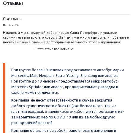
Отзывы
Светлана
02.06.2026
Наконец и мы с подругой добрались до Санкт-Петербурга и увидели
своими глазами всю его красоту. За 4 дня мы много где успели побывать и
посетили самые главные достопримечательности этого направления.
Очень понравилось в Петергофе и в Выборге. Сам Питер наполнен
Читать отзыв полностью
спокойной атмосферой и сюда действительно хочется вернуться.
Благодарим туроператора за эту замечательную поездку и за такое
интересное знакомство!
При группе более 19 человек предоставляется автобус марки
Mercedes, Man, Neoplan, Setra, Yutong, ShenLong или аналог.
При группе до 19 человек предоставляется микроавтобус
Mercedes Sprinter или аналог, предварительная рассадка в
салоне может отличаться.
Компания не несет ответственности в случае закрытия
любого туристического объекта (как бесплатного, так и с
платным входом), отмены какого-либо пункта программы из-
за карантинных мер по COVID-19 или из-за любых других
распоряжений властей.
Компания оставляет за собой право вносить изменения в