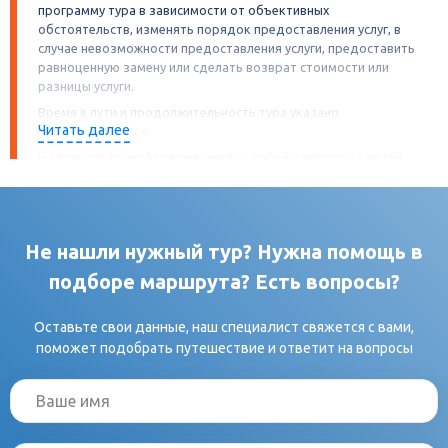
программу тура в зависимости от объективных
обстоятельств, изменять порядок предоставления услуг, в
случае невозможности предоставления услуги, предоставить
равноценную замену или сделать возврат стоимости или
разницы услуги.
Время в пути и продолжительность тура указано
Читать далее
ориентировочное.
На всех турах необходимо иметь с собой паспорт, на детей
свидетельство о рождении. А также
иные документы, требуемые гостиницами, музеями,
точками питания и другими объектами посещения в
программе тура (как то: QR-код, сертификат или иное, в
Не нашли нужный тур? Нужна помощь в
зависимости от ограничений введённых регионом/
страной). Иностранные граждане должны иметь при
подборе маршрута? Есть вопросы?
себе миграционную карту.
При междугородней перевозке (при пересечении
Оставьте свои данные, наш специалист свяжется с вами,
административных границ областей (субъектов) Российской
поможет подобрать путешествие и ответит на вопросы
Федерации, за исключением границы города Москва и
Московской области) сведения о пассажирах автобуса
должны быть заранее поданы в Единую государственную
информационную систему обеспечения транспортной
безопасности (ЕГИС ОТБ).