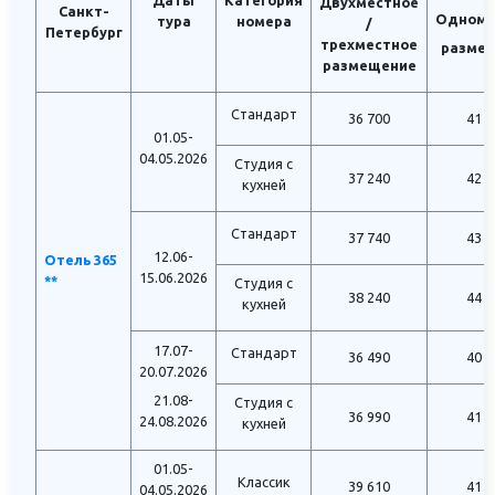
Двухместное
Санкт-
Одноме
тура
номера
/
Петербург
трехместное
разме
размещение
Стандарт
36 700
41 4
01.05-
04.05.2026
Студия с
37 240
42 4
кухней
Стандарт
37 740
43 4
12.06-
Отель 365
15.06.2026
**
Студия с
38 240
44 4
кухней
17.07-
Стандарт
36 490
40 9
20.07.2026
21.08-
Студия с
36 990
41 9
24.08.2026
кухней
01.05-
Классик
39 610
41 6
04.05.2026