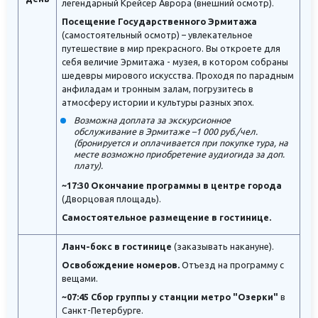
легендарный Крейсер Аврора (внешний осмотр).
Посещение Государственного Эрмитажа
(самостоятельный осмотр) – увлекательное
путешествие в мир прекрасного. Вы откроете для
себя величие Эрмитажа - музея, в котором собраны
шедевры мирового искусства. Проходя по парадным
анфиладам и тронным залам, погрузитесь в
атмосферу истории и культуры разных эпох.
Возможна доплата за экскурсионное
обслуживание в Эрмитаже –1 000 руб./чел.
(бронируется и оплачивается при покупке тура, на
месте возможно приобретение аудиогида за доп.
плату).
~17:30 Окончание программы в центре города
(Дворцовая площадь).
Самостоятельное размещение в гостинице.
Ланч-бокс в гостинице
(заказывать накануне).
Освобождение номеров.
Отъезд на программу с
вещами.
~07:45 Сбор группы у станции метро "Озерки"
в
Санкт-Петербурге.