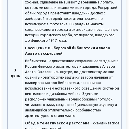
хромал. Удивление вызывают деревянные лопаты,
которыми копали землю жители города. Рыцарский
облик города представит шведский доспех с
алебардой, который посетители неизменно
используют в фотозоне. Вы увидите макеты
средневекового города и экспозицию, посвященную
истории городского герба, от первого, шведского,
до финского 1917 года.
Посещение Выборгской библиотеки Алваро
Аалто с экскурсией
Библиотека – единственное сохранившееся здание в
России финского архитектора и дизайнера Алвара
3
Аалто. Оказавшись внутри, по достоинству можно
день
оценить новаторскую задумку автора начиная от
планирования зон библиотеки, заканчивая
использованием естественного освещения, системой
вентиляции и дизайном мебели. Здесь же
расположен уникальный волнообразный потолок
читального зала, создающий уникальную акустику и
являющийся отличительной особенностью
архитектурного стиля Аалто.
Обед в тематическом ресторане
– скандинавское
меню (за доп. плату).