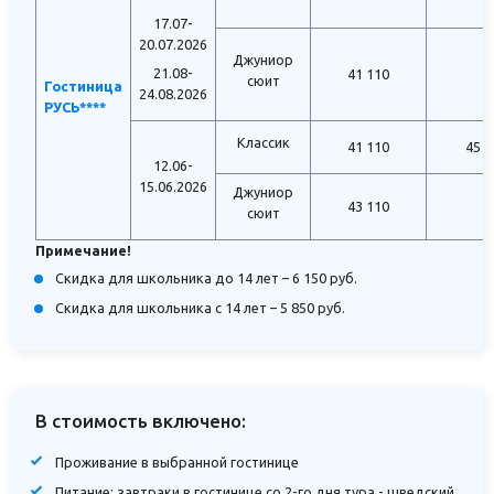
17.07-
20.07.2026
Джуниор
-
21.08-
41 110
сюит
Гостиница
24.08.2026
РУСЬ****
Классик
41 110
45 1
12.06-
15.06.2026
Джуниор
-
43 110
сюит
Примечание!
Скидка для школьника до 14 лет – 6 150 руб.
Скидка для школьника с 14 лет – 5 850 руб.
В стоимость включено:
Проживание в выбранной гостинице
Питание: завтраки в гостинице со 2-го дня тура - шведский