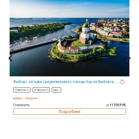
Сказка Рускеалы и блестящий пригород Петербурга (музей ...
?
16 августа,
Вс.
23 августа,
Вс.
eщё...
Санкт-Петербург
Ораниенбаум
Петергоф
Кронштадт
Стоимость
46100 РУБ
от
Подробнее