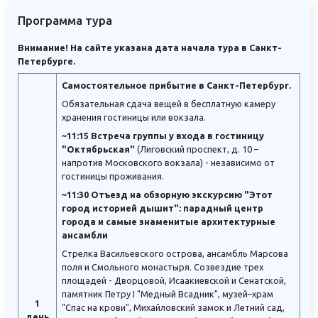
Программа тура
Внимание! На сайте указана дата начала тура в Санкт-
Петербурге.
Самостоятельное прибытие в Санкт-Петербург.
Обязательная сдача вещей в бесплатную камеру
хранения гостиницы или вокзала.
~11:15 Встреча группы у входа в гостиницу
"Октябрьская"
(Лиговский проспект, д. 10 –
напротив Московского вокзала) - независимо от
гостиницы проживания.
~11:30 Отъезд на обзорную экскурсию "Этот
город историей дышит": парадный центр
города и самые знаменитые архитектурные
ансамбли
Стрелка Васильевского острова, ансамбль Марсова
поля и Смольного монастыря. Созвездие трех
площадей - Дворцовой, Исаакиевской и Сенатской,
памятник Петру I "Медный Всадник", музей–храм
1
"Спас на крови", Михайловский замок и Летний сад,
день