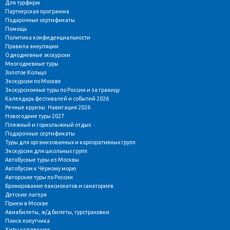
Для турфирм
Партнерская программа
Подарочные сертификаты
Помощь
Политика конфиденциальности
Правила аннуляции
Однодневные экскурсии
Многодневные туры
Золотое Кольцо
Экскурсии по Москве
Экскурсионные туры по России и за границу
Календарь фестивалей и событий 2026
Речные круизы. Навигация 2026
Новогодние туры 2027
Пляжный и горнолыжный отдых
Подарочные сертификаты
Туры для организованных и корпоративных групп
Экскурсии для школьных групп
Автобусные туры из Москвы
Автобусом к Чёрному морю
Авторские туры по России
Бронирование пансионатов и санаториев
Детские лагеря
Прием в Москве
Авиабилеты, ж/д билеты, турстраховки
Поиск попутчика
Хиты коллекции