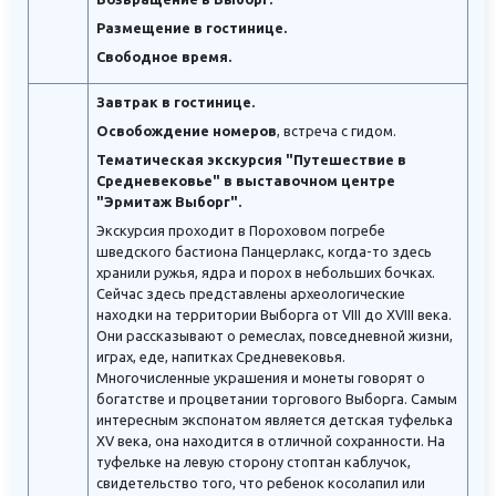
Размещение в гостинице.
Свободное время.
Завтрак в гостинице.
Освобождение номеров
, встреча с гидом.
Тематическая экскурсия "Путешествие в
Средневековье" в выставочном центре
"Эрмитаж Выборг".
Экскурсия проходит в Пороховом погребе
шведского бастиона Панцерлакс, когда-то здесь
хранили ружья, ядра и порох в небольших бочках.
Сейчас здесь представлены археологические
находки на территории Выборга от VIII до XVIII века.
Они рассказывают о ремеслах, повседневной жизни,
играх, еде, напитках Средневековья.
Многочисленные украшения и монеты говорят о
богатстве и процветании торгового Выборга. Самым
интересным экспонатом является детская туфелька
XV века, она находится в отличной сохранности. На
туфельке на левую сторону стоптан каблучок,
свидетельство того, что ребенок косолапил или