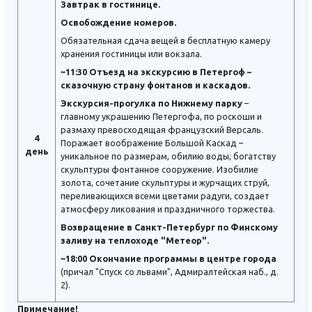
Завтрак в гостинице.
Освобождение номеров.
Обязательная сдача вещей в бесплатную камеру
хранения гостиницы или вокзала.
~11:30 Отъезд на экскурсию в Петергоф –
сказочную страну фонтанов и каскадов.
Экскурсия-прогулка по Нижнему парку
–
главному украшению Петергофа, по роскоши и
размаху превосходящая французский Версаль.
4
Поражает воображение Большой Каскад –
день
уникальное по размерам, обилию воды, богатству
скульптуры фонтанное сооружение. Изобилие
золота, сочетание скульптуры и журчащих струй,
переливающихся всеми цветами радуги, создает
атмосферу ликования и праздничного торжества.
Возвращение в Санкт-Петербург по Финскому
заливу на теплоходе "Метеор".
~18:00 Окончание программы в центре города
(причал "Спуск со львами", Адмиралтейская наб., д.
2).
Примечание!