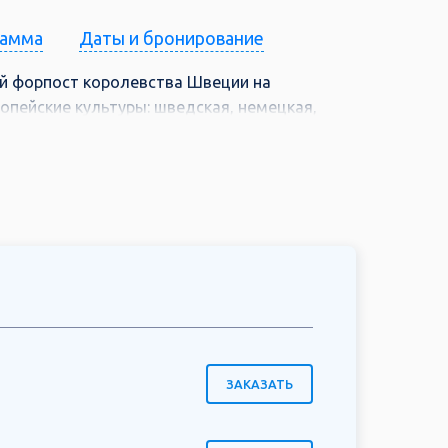
рамма
Даты и бронирование
ый форпост королевства Швеции на
опейские культуры: шведская, немецкая,
ивы, бухты и море... И неспроста самая
вие поездкой в Карелию в горный парк
ЗАКАЗАТЬ