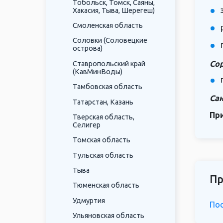
Тобольск, Томск, Саяны,
Хакасия, Тыва, Шерегеш)
Смоленская область
Соловки (Соловецкие
острова)
Сор
Ставропольский край
(КавМинВоды)
Тамбовская область
Сан
Татарстан, Казань
Пр
Тверская область,
Селигер
Томская область
Тульская область
Тыва
Пр
Тюменская область
Удмуртия
Пос
Ульяновская область