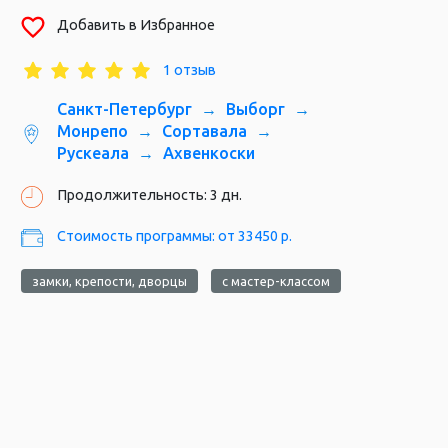
Добавить в Избранное
1 отзыв
Санкт-Петербург
Выборг
Горный парк «Рускеала», Карелия
Монрепо
Сортавала
Рускеала
Ахвенкоски
Продолжительность: 3 дн.
Стоимость программы: от 33450 р.
замки, крепости, дворцы
с мастер-классом