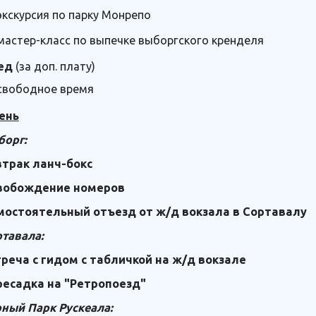
экскурсия по парку Монрепо
мастер-класс по выпечке выборгского кренделя
ед
(за доп. плату)
свободное время
ень
борг:
втрак ланч-бокс
вобождение номеров
мостоятельный отъезд от ж/д вокзала в Сортавалу
тавала:
реча с гидом с табличкой на ж/д вокзале
ресадка на "Ретропоезд"
ный Парк Рускеала: