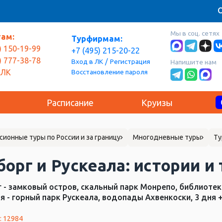
О
Мы в соц. сетях
там:
Турфирмам:
) 150-19-99
+7 (495) 215-20-22
) 777-38-78
/
Вход в ЛК
Регистрация
Напишите нам
Восстановление пароля
 ЛК
Расписание
Круизы
сионные туры по России и за границу
Многодневные туры
Ту
орг и Рускеала: истории и
 - замковый остров, скальный парк Монрепо, библиотек
я - горный парк Рускеала, водопады Ахвенкоски, 3 дня +
: 12984