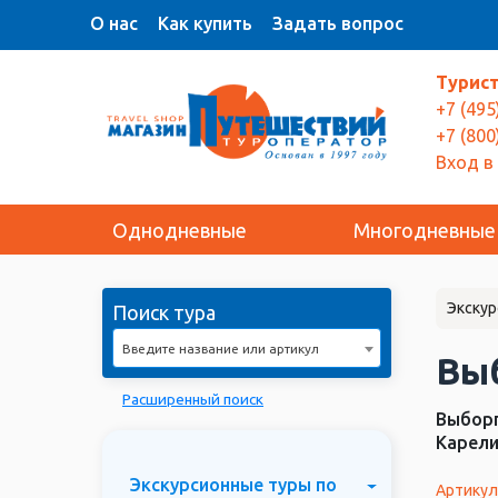
О нас
Как купить
Задать вопрос
Турис
+7 (495
+7 (800
Вход в
Однодневные
Многодневные
Экскур
Поиск тура
Введите название или артикул
Выб
Расширенный поиск
Выборг
Карели
Экскурсионные туры по
Артикул