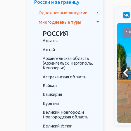
России и за границу
Однодневные экскурсии
Многодневные туры
борг
г.
РОССИЯ
Адыгея
Алтай
Архангельская область
(Архангельск, Каргополь,
Кенозерье)
Астраханская область
Байкал
Башкирия
Бурятия
Великий Новгород и
Новгородская область
Великий Устюг