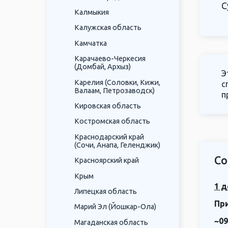
С
Калмыкия
Калужская область
Камчатка
Карачаево-Черкесия
(Домбай, Архыз)
Э
Карелия (Соловки, Кижи,
с
Валаам, Петрозаводск)
п
Кировская область
Костромская область
Краснодарский край
(Сочи, Анапа, Геленджик)
Со
Красноярский край
Крым
1 д
Липецкая область
Пр
Марий Эл (Йошкар-Ола)
~09
Магаданская область