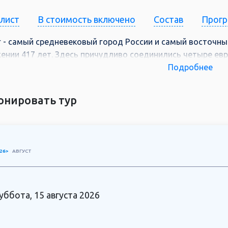
-лист
В стоимость включено
Состав
Прог
 - самый средневековый город России и самый восточн
ении 417 лет. Здесь причудливо соединились четыре евр
я и русская. А ещё Выборг - город-порт, вода кругом, зал
Подробнее
ая улица Выборга начинается у воды. Закончим путешест
ла".
онировать тур
26>
АВГУСТ
уббота, 15 августа 2026