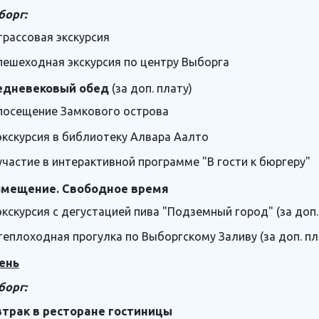
борг:
трассовая экскурсия
пешеходная экскурсия по центру Выборга
едневековый обед
(за доп. плату)
посещение Замкового острова
экскурсия в библиотеку Алвара Аалто
участие в интерактивной программе "В гости к бюргеру"
змещение. Свободное время
экскурсия с дегустацией пива "Подземный город" (за доп.
теплоходная прогулка по Выборгскому Заливу (за доп. пл
ень
борг:
втрак в ресторане гостиницы