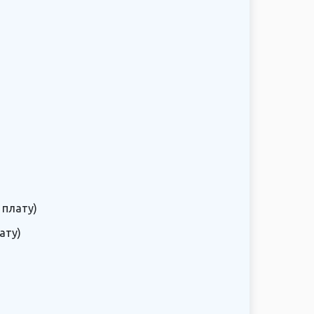
 плату)
ату)