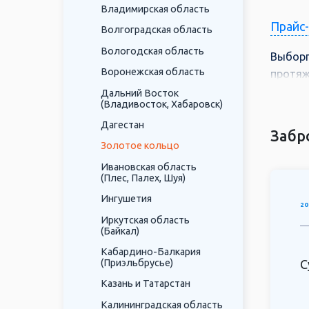
Владимирская область
Прайс
Волгоградская область
Вологодская область
Выборг
Воронежская область
протяж
финска
Дальний Восток
(Владивосток, Хабаровск)
красив
Дагестан
"Рускеа
Забр
Золотое кольцо
Ивановская область
(Плес, Палех, Шуя)
Ингушетия
20
Иркутская область
(Байкал)
Кабардино-Балкария
(Приэльбрусье)
С
Казань и Татарстан
Калининградская область