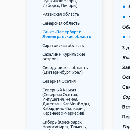
Пушкинские горы,
Изборск, Печоры)
Рязанская область
Самарская область
Об
Санкт-Петербург и
Ленинградская область
Саратовская область
3 д
Сахалин и Курильские
Вы
острова
За
Свердловская область
(Екатеринбург, Урал)
Ос
Северная Осетия
Са
Северный Кавказ
(Северная Осетия,
Сор
Ингушетия, Чечня,
Дагестан, КавМинВоды,
Вст
Кабардино-Балкария,
Карачаево-Черкесия)
Пе
Сибирь (Красноярск,
Гор
Новосибирск, Тюмень,