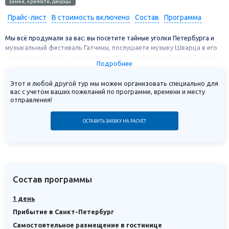
замки, крепости, дворцы
Прайс-лист
В стоимость включено
Состав
Программа
Мы всё продумали за вас: вы посетите тайные уголки Петербурга и
музыкальный фестиваль Гатчины, послушаете музыку Шварца в его
доме и прогуляетесь по паркам и дворцам Ораниенбаума и Гатчины –
Подробнее
и всё в одном туре.
Легендарному фестивалю "Ночь музыки" исполняется 16 лет!
Этот и любой другой тур мы можем организовать специально для
вас с учетом ваших пожеланий по программе, времени и месту
Это волшебный вечер, где под звездным небом сплетаются
отправления!
классика, джаз и саундтреки из кино. Уникальность фестиваля — в
его неповторимой атмосфере. Музыканты выступают на понтонной
ОСТАВИТЬ ЗАЯВКУ НА РАСЧЁТ
сцене, установленной на зеркальной глади Белого озера. Мягкий
свет, темные аллеи старинного Дворцового парка, силуэты
архитектуры создают удивительную ауру, где оживают память,
искусство и вдохновение.
Ориентировочная программа выступлений:
Состав программы
Губернаторский симфонический оркестр
Концертный хор Санкт-Петербургского института культуры
1 день
Молодежный симфонический оркестр имени М. П. Мусоргского
Прибытие в Санкт-Петербург
Самостоятельное размещение в гостинице