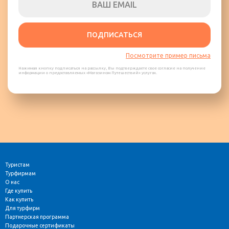
ПОДПИСАТЬСЯ
Посмотрите пример письма
Нажимая кнопку подписаться на рассылку, Вы подтверждаете свое согласие на получение
информации о предоставляемых «Магазином Путешествий» услугах.
Туристам
Турфирмам
О нас
Где купить
Как купить
Для турфирм
Партнерская программа
Подарочные сертификаты