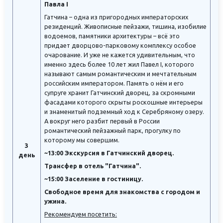
Павла I
Гатчина – одна из пригородных императорских
резиденций. Живописные пейзажи, тишина, изобилие
водоемов, памятники архитектуры – всё это
придает дворцово-парковому комплексу особое
очарование. И уже не кажется удивительным, что
именно здесь более 10 лет жил Павел I, которого
называют самым романтическим и мечтательным
российским императором. Память о нём и его
супруге хранит Гатчинский дворец, за скромными
фасадами которого скрыты роскошные интерьеры
и знаменитый подземный ход к Серебряному озеру.
А вокруг него разбит первый в России
романтический пейзажный парк, прогулку по
которому мы совершим.
3
~13:00 Экскурсия в Гатчинский дворец.
день
Трансфер в отель "Гатчина".
~15:00 Заселение в гостиницу.
Свободное время для знакомства с городом и
ужина.
Рекомендуем посетить: