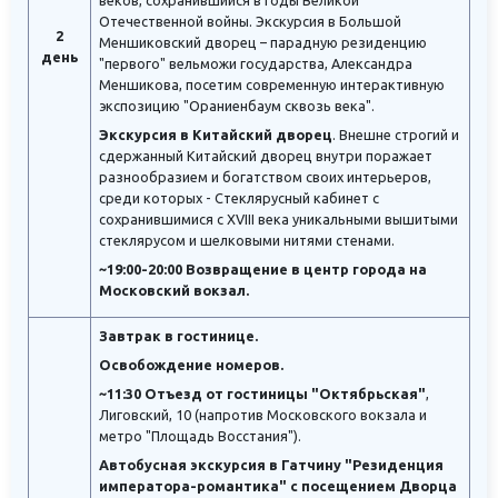
веков, сохранившийся в годы Великой
Отечественной войны. Экскурсия в Большой
2
Меншиковский дворец – парадную резиденцию
день
"первого" вельможи государства, Александра
Меншикова, посетим современную интерактивную
экспозицию "Ораниенбаум сквозь века".
Экскурсия в Китайский дворец
. Внешне строгий и
сдержанный Китайский дворец внутри поражает
разнообразием и богатством своих интерьеров,
среди которых - Стеклярусный кабинет с
сохранившимися с XVIII века уникальными вышитыми
стеклярусом и шелковыми нитями стенами.
~19:00-20:00 Возвращение в центр города на
Московский вокзал.
Завтрак в гостинице.
Освобождение номеров.
~11:30 Отъезд от гостиницы "Октябрьская"
,
Лиговский, 10 (напротив Московского вокзала и
метро "Площадь Восстания").
Автобусная экскурсия в Гатчину "Резиденция
императора-романтика" с посещением Дворца