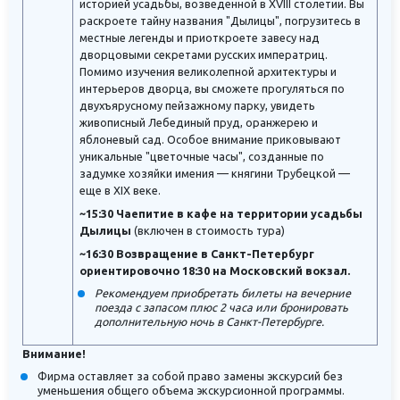
историей усадьбы, возведенной в XVIII столетии. Вы
раскроете тайну названия "Дылицы", погрузитесь в
местные легенды и приоткроете завесу над
дворцовыми секретами русских императриц.
Помимо изучения великолепной архитектуры и
интерьеров дворца, вы сможете прогуляться по
двухъярусному пейзажному парку, увидеть
живописный Лебединый пруд, оранжерею и
яблоневый сад. Особое внимание приковывают
уникальные "цветочные часы", созданные по
задумке хозяйки имения — княгини Трубецкой —
еще в XIX веке.
~15:30 Чаепитие в кафе на территории усадьбы
Дылицы
(включен в стоимость тура)
~16:30 Возвращение в Санкт-Петербург
ориентировочно 18:30 на Московский вокзал.
Рекомендуем приобретать билеты на вечерние
поезда с запасом плюс 2 часа или бронировать
дополнительную ночь в Санкт-Петербурге.
Внимание!
Фирма оставляет за собой право замены экскурсий без
уменьшения общего объема экскурсионной программы.