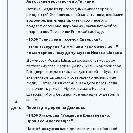
Автобусная экскурсия по Гатчине
Гатчина – одна из пригородных императорских
резиденций. Живописные пейзажи, тишина, изобилие
водоемов, памятники архитектуры – всё это
придает дворцово-парковому комплексу особое
очарование. Посещение Егерской слободы.
~10:00 Трансфер в посёлок Сиверский.
~11:00 Экскурсия "И МУЗЫКА стала жизнью…"
по мемориальному дому-музею Исаака Шварца
Дом-музей Исаака Шварца сохранил атмосферу
гостеприимства, царившую при жизни композитора.
Его двери, всегда открытые для гостей — будь то
знаменитые друзья или совершенно незнакомые
люди, — открыты и сегодня. Каждого посетителя
встречает музыка… Музыка самого Исаака
Шварца… И это бессмертное наследие будет жить
вечно.
4
день
Переезд в деревню Дылицы.
~14:00 Экскурсия "Усадьба в Елизаветино.
Прошлое и настоящее"
На этой экскурсии вас ждет знакомство с богатой