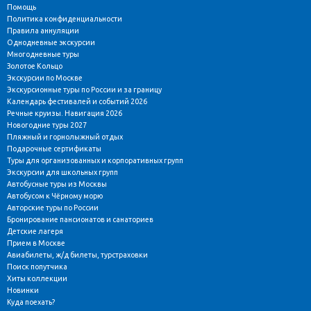
Помощь
Политика конфиденциальности
Правила аннуляции
Однодневные экскурсии
Многодневные туры
Золотое Кольцо
Экскурсии по Москве
Экскурсионные туры по России и за границу
Календарь фестивалей и событий 2026
Речные круизы. Навигация 2026
Новогодние туры 2027
Пляжный и горнолыжный отдых
Подарочные сертификаты
Туры для организованных и корпоративных групп
Экскурсии для школьных групп
Автобусные туры из Москвы
Автобусом к Чёрному морю
Авторские туры по России
Бронирование пансионатов и санаториев
Детские лагеря
Прием в Москве
Авиабилеты, ж/д билеты, турстраховки
Поиск попутчика
Хиты коллекции
Новинки
Куда поехать?