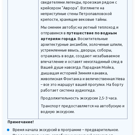
свидетелями легенды, проезжая рядом с
крейсером "Аврора". Взглянете на
неприступные стены Петропавловской
крепости, хранящие вековые тайны.
Мы сменим автобус на уютный теплоход и
отправимся в
путешествие по водным
артериям города
. Восхитительные
архитектурные ансамбли, золоченые шпили,
устремленные ввысь, дворцы, соборы,
отражаясь в воде, создают незабываемое
впечатление и оставят неизгладимый след в
Вашей душе навсегда. Парадная Мойка,
дышащая историей Зимняя канавка,
живописная Фонтанка и величественная Нева
– все это маршрут вашей прогулки. На борту
работает система аудиогида.
Продолжительность экскурсии 2,5-3 часа.
Транспорт предоставляется на автобусную и
водную экскурсии.
Примечание!
Время начала экскурсий в программе – предварительное.