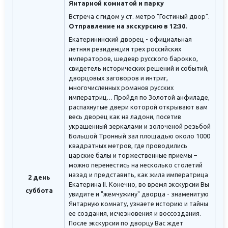
Янтарной комнатой и парку
Встреча с гидом у ст. метро "Гостиный двор".
Отправление на экскурсию в 12:30.
Екатерининский дворец - официальная
летняя резиденция трех российских
императоров, шедевр русского барокко,
свидетель исторических решений и событий,
дворцовых заговоров и интриг,
многочисленных романов русских
императриц… Пройдя по Золотой анфиладе,
распахнутые двери которой открывают вам
весь дворец как на ладони, посетив
украшенный зеркалами и золоченой резьбой
Большой Тронный зал площадью около 1000
квадратных метров, где проводились
царские балы и торжественные приемы –
можно перенестись на несколько столетий
назад и представить, как жила императрица
2 день
Екатерина II. Конечно, во время экскурсии Вы
суббота
увидите и "жемчужину" дворца - знаменитую
Янтарную комнату, узнаете историю и тайны
ее создания, исчезновения и воссоздания.
После экскурсии по дворцу Вас ждет