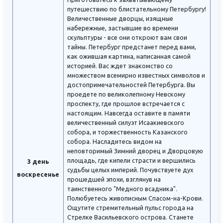
путешествию по блистательному Петербургу!
Величественные дворцы, изящные
набережные, застывшие во времени
скульптуры - все они откроют вам свои
тайны. Петербург предстанет перед вами,
как ожившая картина, написанная самой
историей. Вас ждет знакомство со
множеством всемирно известных символов и
достопримечательностей Петербурга. Вы
проедете по великолепному Невскому
проспекту, где прошлое встречается с
настоящим. Навсегда оставите в памяти
величественный силуэт Исаакиевского
собора, и торжественность Казанского
собора. Насладитесь видом на
неповторимый Зимний дворец и Дворцовую
площадь, где кипели страсти и вершились
3 день
судьбы целых империй. Почувствуете дух
воскресенье
прошедшей эпохи, взглянув на
таинственного "Медного всадника".
Полюбуетесь живописным Спасом-на-Крови.
Ощутите стремительный пульс города на
Стрелке Васильевского острова. Станете