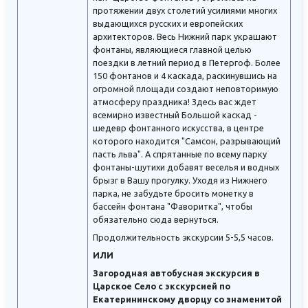
протяжении двух столетий усилиями многих
выдающихся русских и европейских
архитекторов. Весь Нижний парк украшают
фонтаны, являющиеся главной целью
поездки в летний период в Петергоф. Более
150 фонтанов и 4 каскада, раскинувшись на
огромной площади создают неповторимую
атмосферу праздника! Здесь вас ждет
всемирно известный Большой каскад -
шедевр фонтанного искусства, в центре
которого находится "Самсон, разрывающий
пасть льва". А спрятанные по всему парку
фонтаны-шутихи добавят веселья и водных
брызг в Вашу прогулку. Уходя из Нижнего
парка, не забудьте бросить монетку в
бассейн фонтана "Фаворитка", чтобы
обязательно сюда вернуться.
Продолжительность экскурсии 5-5,5 часов.
ИЛИ
Загородная автобусная экскурсия в
Царское Село с экскурсией по
Екатерининскому дворцу со знаменитой