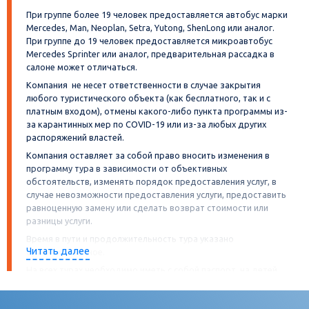
При группе более 19 человек предоставляется автобус марки
Mercedes, Man, Neoplan, Setra, Yutong, ShenLong или аналог.
При группе до 19 человек предоставляется микроавтобус
Mercedes Sprinter или аналог, предварительная рассадка в
салоне может отличаться.
Компания не несет ответственности в случае закрытия
любого туристического объекта (как бесплатного, так и с
платным входом), отмены какого-либо пункта программы из-
за карантинных мер по COVID-19 или из-за любых других
распоряжений властей.
Компания оставляет за собой право вносить изменения в
программу тура в зависимости от объективных
обстоятельств, изменять порядок предоставления услуг, в
случае невозможности предоставления услуги, предоставить
равноценную замену или сделать возврат стоимости или
разницы услуги.
Время в пути и продолжительность тура указано
Читать далее
ориентировочное.
На всех турах необходимо иметь с собой паспорт, на детей
свидетельство о рождении. А также
иные документы, требуемые гостиницами, музеями,