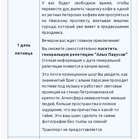
У вас будет свободное время, чтобы
перевести дух, выпить чашечку кофе в одной
из уютных питерских кофеен или прогуляться
по Невскому проспекту, впитывая энергию
города, который уже живет в предвкушении
праздника.
Вечером вас ждет главное приключение!
1 день
Вы сможете самостоятельно
посетить
пятница
генеральную репетицию "Алых Парусов"
(точная информация о дате генеральной
репетиции появится в начале июня).
Это почти полноценное шоу! Вы увидите, как
знаменитый бриг с алыми парусами проходит
по Неве под музыку и работают световые
проекции на стенах Петропавловской
крепости. Атмосфера невероятная: меньше
людей, больше пространства и полное
ощущение, что вы причастны к какой-то
тайне. Это ваш шанс сделать те самые
фотографии без толпы за спиной!
Транспорт не предоставляется.