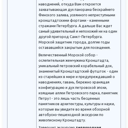
наводнений, откуда Вам откроется
захватывающая дух панорама бескрайнего
Финского залива, усеянного неприступными
кронштадтскими фортами - каменными
стражами Петербурга. А дальше Вас ждет
самый удивительный и непохожий ни на один
другой пригород Санкт-Петербурга.
Морской защитник города, долгие годы
остававшийся закрытым для посещения.
Величественный Морской собор -
ослепительная жемчужина Кронштадта,
уникальный петровский корабельный док,
знаменитый Кронштадтский футшток - один
из старейших в мире и предупреждавший о
наводнениях, гавань, бережно хранящая
конфигурацию и дух петровской эпохи,
изящные аллеи Петровского парка, памятник
Петру I - это лишь часть бесценных
памятников архитектуры, культуры и науки,
которые вы увидите во время обзорной
автобусно-пешеходной экскурсии по
живописному Кронштадту.
Завершит экскурсию
теплоходная