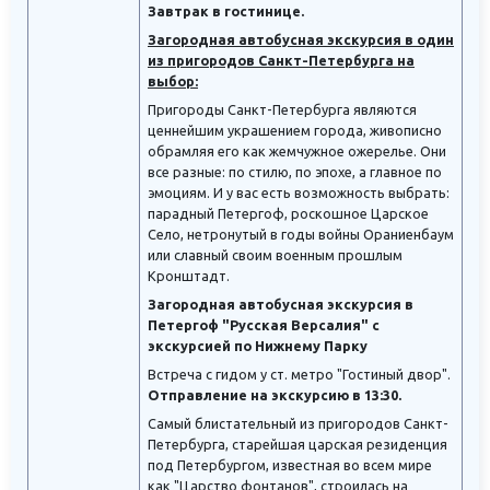
Завтрак в гостинице.
Загородная автобусная экскурсия в один
из пригородов Санкт-Петербурга на
выбор:
Пригороды Санкт-Петербурга являются
ценнейшим украшением города, живописно
обрамляя его как жемчужное ожерелье. Они
все разные: по стилю, по эпохе, а главное по
эмоциям. И у вас есть возможность выбрать:
парадный Петергоф, роскошное Царское
Село, нетронутый в годы войны Ораниенбаум
или славный своим военным прошлым
Кронштадт.
Загородная автобусная экскурсия в
Петергоф "Русская Версалия" с
экскурсией по Нижнему Парку
Встреча с гидом у ст. метро "Гостиный двор".
Отправление на экскурсию в 13:30.
Самый блистательный из пригородов Санкт-
Петербурга, старейшая царская резиденция
под Петербургом, известная во всем мире
как "Царство фонтанов", строилась на