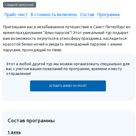
с водной прогулкой
Прайс-лист
В стоимость включено
Состав
Программа
Приглашаем вас в незабываемое путешествие в Санкт-Петербург во
время празднования "Алых парусов"! Этот уникальный тур подарит
вам возможность окунуться в атмосферу праздника, насладиться
красотой белых ночей и увидеть легендарный парусник с алыми
парусами, проходящий по Неве.
Этот и любой другой тур мы можем организовать специально для
вас с учетом ваших пожеланий по программе, времени и месту
отправления!
ОСТАВИТЬ ЗАЯВКУ НА РАСЧЁТ
Состав программы
1 день