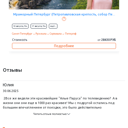
...
Золотое собрание Санкт-Петербурга (от 2 до 7 дней + ж/д...
?
09 августа,
Вс.
10 августа,
Пн.
eщё...
Санкт-Петербург
Кронштадт
Петергоф
Царское Село
Стоимость
10940 РУБ
от
 РУБ
Подробнее
Отзывы
Юлия
30.06.2025
2Все же видели эти красивейшие "Алые Паруса" по телевидению? А в
жизни они они еще в 1000 раз красивее! Мы с подругой остались под
большим впечатлением от поездки, это было действительно
незабываемо! Спасибо туроператору за такие яркие и насыщенные
Читать отзыв полностью
выходные!