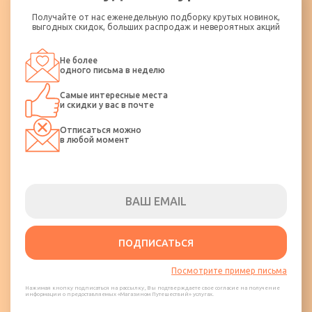
кипятком.
Получайте от нас еженедельную подборку крутых новинок,
Пассажир должен бережно обращаться с оборудованием
выгодных скидок, больших распродаж и невероятных акций
транспортного средства и не допускать его порчи. Пассажир
несет ответственность за ущерб, нанесенный им
Не более
транспортному средству.
одного письма в неделю
Категорически запрещается распитие спиртных напитков и
Самые интересные места
курение в транспортном средстве.
и скидки у вас в почте
Отписаться можно
в любой момент
ПОДПИСАТЬСЯ
Посмотрите пример письма
Нажимая кнопку подписаться на рассылку, Вы подтверждаете свое согласие на получение
информации о предоставляемых «Магазином Путешествий» услугах.